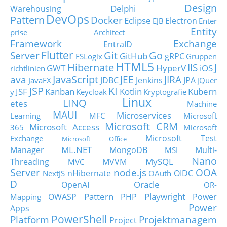
Design
Delphi
Warehousing
DevOps
Pattern
Docker
Eclipse
Electron
EJB
Enter
Entity
prise Architect
Framework
Exchange
EntraID
Flutter
Git
Go
Server
GitHub
gRPC
FSLogix
Gruppen
HTML5
Hibernate
IIS
J
GWT
HyperV
iOS
richtlinien
JavaScript
ava
JEE
JIRA
JDBC
Jenkins
JPA
JavaFX
jQuer
JSP
KI
JSF
Kanban
Kotlin
Kubern
y
Keycloak
Kryptografie
Linux
LINQ
etes
Machine
MAUI
Microservices
Learning
MFC
Microsoft
Microsoft CRM
Microsoft Access
365
Microsoft
Microsoft Test
Exchange
Microsoft Office
ML.NET
Manager
MongoDB
Multi-
MSI
Nano
MySQL
Threading
MVVM
MVC
Server
node.js
OOA
nHibernate
OIDC
NextJS
OAuth
D
Oracle
OpenAI
OR-
Pattern
Playwright
OWASP
PHP
Power
Mapping
Power
Apps
PowerShell
Platform
Projektmanagem
Project