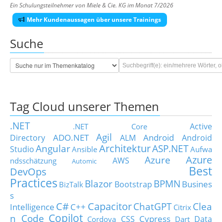
Ein Schulungsteilnehmer von Miele & Cie. KG im Monat 7/2026
Mehr Kundenaussagen über unsere Trainings
Suche
Tag Cloud unserer Themen
.NET
Active
.NET Core
Agil
ADO.NET
Android
Directory
ALM
Android
Architektur
Angular
ASP.NET
Studio
Ansible
Aufwa
Azure
Azure
AWS
ndsschätzung
Automic
Best
DevOps
Practices
Blazor
BPMN
Busines
Bootstrap
BizTalk
s
C#
Capacitor
ChatGPT
Clea
Intelligence
C++
Citrix
Copilot
n Code
Cypress
CSS
Data
Cordova
Dart