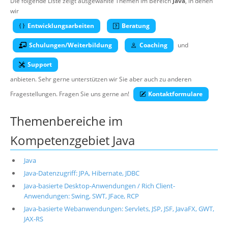
Die folgende Liste zeigt ausgewählte Themen im Bereich
Java
, in denen
wir
Suche
Entwicklungsarbeiten
Beratung
Schulungen/Weiterbildung
Coaching
und
Support
anbieten. Sehr gerne unterstützen wir Sie aber auch zu anderen
Fragestellungen. Fragen Sie uns gerne an!
Kontaktformulare
Themenbereiche im
Kompetenzgebiet Java
Java
Java-Datenzugriff: JPA, Hibernate, JDBC
Java-basierte Desktop-Anwendungen / Rich Client-
Anwendungen: Swing, SWT, JFace, RCP
Java-basierte Webanwendungen: Servlets, JSP, JSF, JavaFX, GWT,
JAX-RS