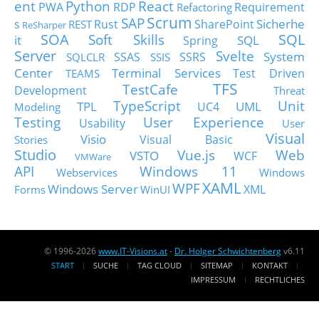
ent
Python
React
PWA
RDP
Requirement
Refactoring
Scrum
SAP
Sicherhe
s
Rust
SharePoint
REST
ReSharper
SOA
SQL
Soft Skills
it
SQL
Spring
Server
Svelte
System
SSAS
SSRS
SQLCLR
SSIS
Center
Terminal Services
Test Driven
TEAMS
TFS
TestCafe
Development
Threat
TypeScript
Unit
TPL
UML
UC4
Modeling
Testing
User Experience
Usability
User
Visual
Visio
Visual Basic
Stories
Studio
Vue.js
Web
VSTO
WCF
VMWare
API
Windows 11
Webservices
Windows
XAML
WPF
Windows Server
XML
Forms
WinUI
© 1996-2026
www.IT-Visions.at
-
Dr. Holger Schwichtenberg
v6.11
START
SUCHE
TAG CLOUD
SITEMAP
KONTAKT
IMPRESSUM
RECHTLICHES