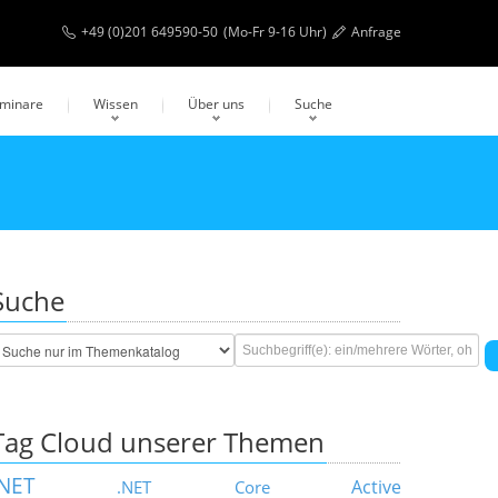
+49 (0)201 649590-50
(Mo-Fr 9-16 Uhr)
Anfrage
eminare
Wissen
Über uns
Suche
Suche
Tag Cloud unserer Themen
.NET
Active
.NET Core