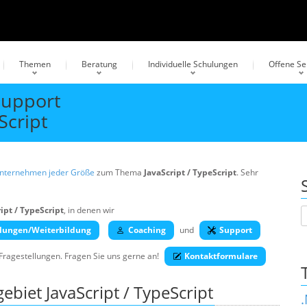
Themen
Beratung
Individuelle Schulungen
Offene S
Support
Script
Unternehmen jeder Größe
zum Thema
JavaScript / TypeScript
. Sehr
ipt / TypeScript
, in denen wir
lungen/Weiterbildung
Coaching
und
Support
 Fragestellungen. Fragen Sie uns gerne an!
Kontaktformulare
iet JavaScript / TypeScript