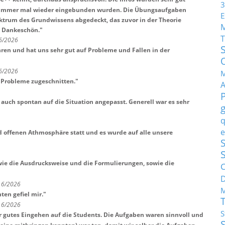
3
er immer mal wieder eingebunden wurden. Die Übungsaufgaben
E
ktrum des Grundwissens abgedeckt, das zuvor in der Theorie
! Dankeschön.
"
T
 6/2026
ren und hat uns sehr gut auf Probleme und Fallen in der
 6/2026
M
 Probleme zugeschnitten.
"
auch spontan auf die Situation angepasst. Generell war es sehr
q
e
d offenen Athmosphäre statt und es wurde auf alle unsere
S
wie die Ausdrucksweise und die Formulierungen, sowie die
C
t 6/2026
M
ten gefiel mir.
"
t 6/2026
S
r gutes Eingehen auf die Students. Die Aufgaben waren sinnvoll und