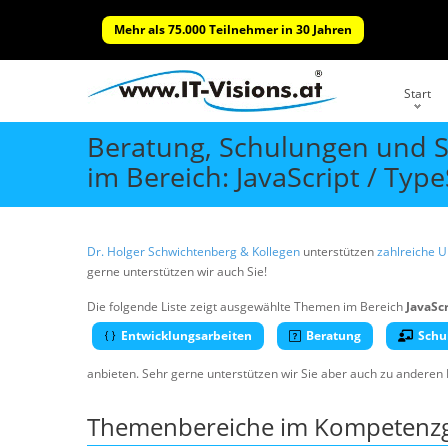
Mehr als 75.000 Teilnehmer in 30 Jahren
Start
Beratung, Schulungen und 
im Bereich: JavaScript / Type
Dr. Holger Schwichtenberg & Kollegen
unterstützen
zahlreiche 
gerne unterstützen wir auch Sie!
Die folgende Liste zeigt ausgewählte Themen im Bereich
JavaScr
Entwicklungsarbeiten
Beratung
Schu
anbieten. Sehr gerne unterstützen wir Sie aber auch zu anderen
Themenbereiche im Kompetenzgeb