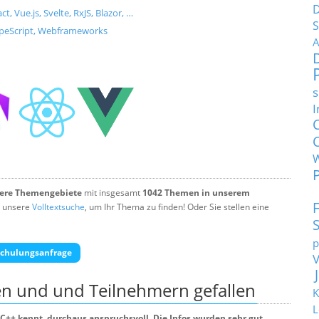
D
Vue.js, Svelte, RxJS, Blazor, …
S
ypeScript, Webframeworks
A
s
I
tere Themengebiete
mit insgesamt
1042 Themen in unserem
 unsere
Volltextsuche
, um Ihr Thema zu finden! Oder Sie stellen eine
p
chulungsanfrage
en und und Teilnehmern
gefallen
K
L
C++ kennt, durchaus anspruchsvoll. Die Infos wurden sehr gut