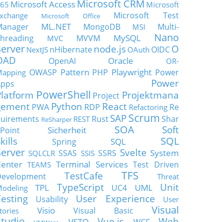
Microsoft CRM
Microsoft Access
65
Microsoft
Microsoft Test
xchange
Microsoft Office
ML.NET
Manager
MongoDB
Multi-
MSI
Nano
MySQL
hreading
MVVM
MVC
Server
node.js
O
nHibernate
OIDC
NextJS
OAuth
OAD
Oracle
OpenAI
OR-
Pattern
Playwright
OWASP
PHP
Power
apping
Power
Apps
PowerShell
Platform
Projektmana
Project
gement
Python
React
PWA
RDP
Re
Refactoring
Scrum
SAP
uirements
Rust
Shar
REST
ReSharper
SOA
Soft
Sicherheit
Point
SQL
kills
SQL
Spring
Server
Svelte
System
SSAS
SSRS
SQLCLR
SSIS
enter
Terminal Services
Test Driven
TEAMS
TFS
TestCafe
Development
Threat
TypeScript
Unit
TPL
UML
UC4
odeling
Testing
User Experience
Usability
User
Visual
Visio
Visual Basic
tories
Studio
Vue.js
Web
VSTO