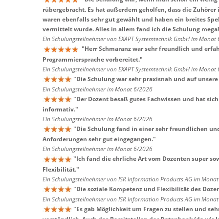
rübergebracht. Es hat außerdem geholfen, dass die Zuhör
waren ebenfalls sehr gut gewählt und haben ein breites Spe
vermittelt wurde. Alles in allem fand ich die Schulung mega
Ein Schulungsteilnehmer von EXAPT Systemtechnik GmbH im Monat
"
Herr Schmaranz war sehr freundlich und erfah
Programmiersprache vorbereitet.
"
Ein Schulungsteilnehmer von EXAPT Systemtechnik GmbH im Monat
"
Die Schulung war sehr praxisnah und auf unsere
Ein Schulungsteilnehmer im Monat 6/2026
"
Der Dozent besaß gutes Fachwissen und hat sich 
informativ.
"
Ein Schulungsteilnehmer im Monat 6/2026
"
Die Schulung fand in einer sehr freundlichen un
Anforderungen sehr gut eingegangen.
"
Ein Schulungsteilnehmer im Monat 6/2026
"
Ich fand die ehrliche Art vom Dozenten super so
Flexibilität.
"
Ein Schulungsteilnehmer von ISR Information Products AG im Mona
"
Die soziale Kompetenz und Flexibilität des Dozen
Ein Schulungsteilnehmer von ISR Information Products AG im Mona
"
Es gab Möglichkeit um Fragen zu stellen und seh