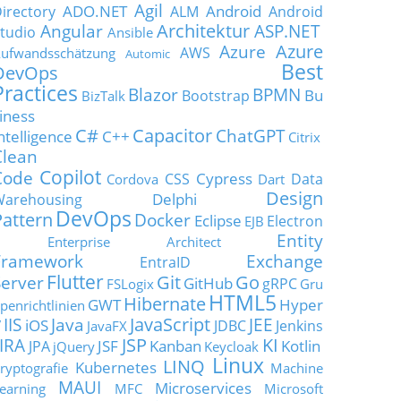
Agil
ADO.NET
Android
irectory
ALM
Android
Architektur
Angular
ASP.NET
tudio
Ansible
Azure
Azure
AWS
ufwandsschätzung
Automic
Best
DevOps
Practices
Blazor
BPMN
Bu
Bootstrap
BizTalk
iness
C#
Capacitor
ChatGPT
ntelligence
C++
Citrix
Clean
Copilot
Code
Cypress
CSS
Data
Cordova
Dart
Design
Delphi
Warehousing
DevOps
Pattern
Docker
Eclipse
Electron
EJB
Entity
Enterprise Architect
Framework
Exchange
EntraID
Flutter
Git
Go
Server
GitHub
gRPC
FSLogix
Gru
HTML5
Hibernate
GWT
Hyper
penrichtlinien
JavaScript
IIS
Java
JEE
V
iOS
JDBC
Jenkins
JavaFX
JSP
KI
JIRA
JSF
Kanban
Kotlin
JPA
jQuery
Keycloak
Linux
LINQ
Kubernetes
ryptografie
Machine
MAUI
Microservices
earning
MFC
Microsoft