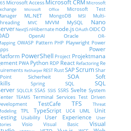
Microsoft CRM
Microsoft Access
65
Microsoft
Microsoft Test
xchange
Microsoft Office
ML.NET
Manager
MongoDB
Multi-
MSI
Nano
MySQL
hreading
MVVM
MVC
Server
node.js
O
nHibernate
OIDC
NextJS
OAuth
OAD
Oracle
OpenAI
OR-
Pattern
Playwright
OWASP
PHP
Power
apping
Power
Apps
PowerShell
Platform
Projektmana
Project
gement
Python
React
PWA
RDP
Re
Refactoring
Scrum
SAP
uirements
Rust
Shar
REST
ReSharper
SOA
Soft
Sicherheit
Point
SQL
kills
SQL
Spring
Server
Svelte
System
SSAS
SSRS
SQLCLR
SSIS
enter
Terminal Services
Test Driven
TEAMS
TFS
TestCafe
Development
Threat
TypeScript
Unit
TPL
UML
UC4
odeling
Testing
User Experience
Usability
User
Visual
Visio
Visual Basic
tories
Studio
Vue.js
Web
VSTO