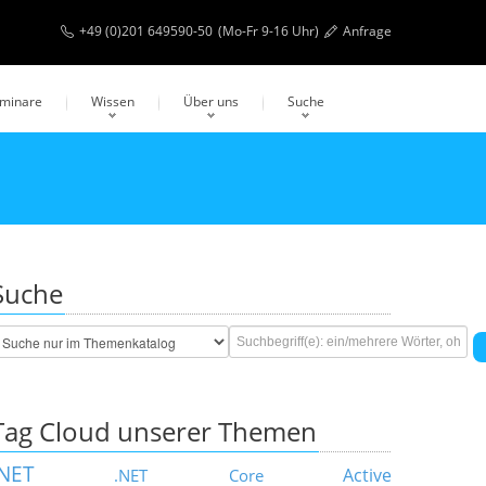
+49 (0)201 649590-50
(Mo-Fr 9-16 Uhr)
Anfrage
eminare
Wissen
Über uns
Suche
Suche
Tag Cloud unserer Themen
.NET
Active
.NET Core