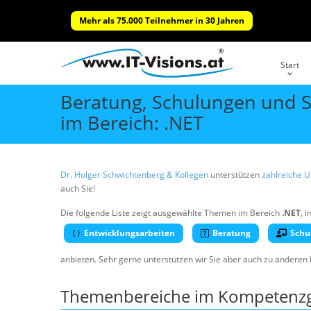
Mehr als 75.000 Teilnehmer in 30 Jahren
Start
Beratung, Schulungen und 
im Bereich: .NET
Dr. Holger Schwichtenberg & Kollegen
unterstützen
zahlreiche 
auch Sie!
Die folgende Liste zeigt ausgewählte Themen im Bereich
.NET
, 
Entwicklungsarbeiten
Beratung
Schu
anbieten. Sehr gerne unterstützen wir Sie aber auch zu anderen
Themenbereiche im Kompetenzg