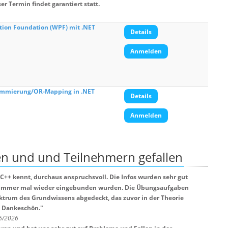
er Termin findet garantiert statt.
on Foundation (WPF) mit .NET
Details
Anmelden
rammierung/OR-Mapping in .NET
Details
Anmelden
en und und Teilnehmern
gefallen
C++ kennt, durchaus anspruchsvoll. Die Infos wurden sehr gut
er immer mal wieder eingebunden wurden. Die Übungsaufgaben
ktrum des Grundwissens abgedeckt, das zuvor in der Theorie
! Dankeschön.
"
 6/2026