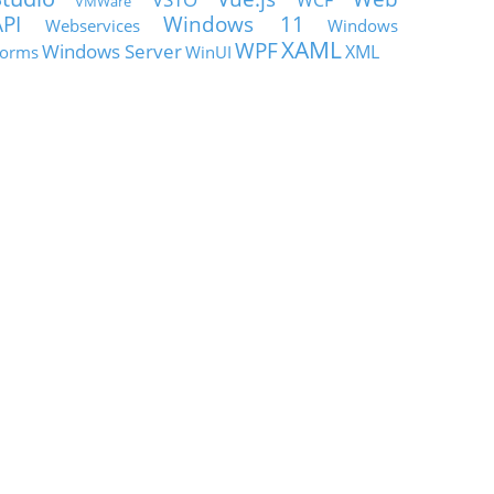
WCF
VMWare
API
Windows 11
Webservices
Windows
XAML
WPF
Windows Server
XML
orms
WinUI