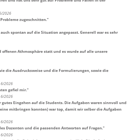
ren und hat uns sehr gut auf Probleme und Fallen in der
 6/2026
 Probleme zugeschnitten.
"
auch spontan auf die Situation angepasst. Generell war es sehr
d offenen Athmosphäre statt und es wurde auf alle unsere
wie die Ausdrucksweise und die Formulierungen, sowie die
t 6/2026
ten gefiel mir.
"
t 6/2026
r gutes Eingehen auf die Students. Die Aufgaben waren sinnvoll und
keine mitbringen konnten) war top, damit wir selber die Aufgaben
t 6/2026
des Dozenten und die passenden Antworten auf Fragen.
"
t 6/2026