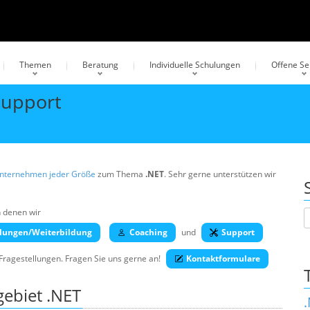
Themen
Beratung
Individuelle Schulungen
Offene S
Support
Unternehmen jeder Größe
zum Thema
.NET
. Sehr gerne unterstützen wir
in denen wir
lungen/Weiterbildung
Coaching
und
Support
 Fragestellungen. Fragen Sie uns gerne an!
Kontaktformulare
ebiet .NET