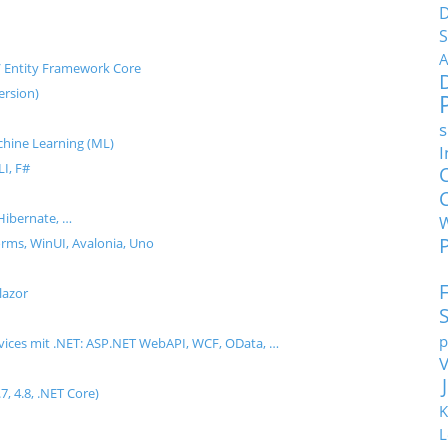
D
S
A
e / Entity Framework Core
ersion)
s
Machine Learning (ML)
I
I, F#
Hibernate, …
ms, WinUI, Avalonia, Uno
lazor
p
rvices mit .NET: ASP.NET WebAPI, WCF, OData, …
.7, 4.8, .NET Core)
K
L