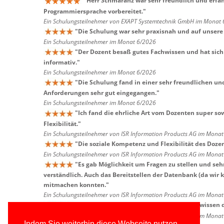
"
Herr Schmaranz war sehr freundlich und erfah
Programmiersprache vorbereitet.
"
Ein Schulungsteilnehmer von EXAPT Systemtechnik GmbH im Monat
"
Die Schulung war sehr praxisnah und auf unsere
Ein Schulungsteilnehmer im Monat 6/2026
"
Der Dozent besaß gutes Fachwissen und hat sich 
informativ.
"
Ein Schulungsteilnehmer im Monat 6/2026
"
Die Schulung fand in einer sehr freundlichen un
Anforderungen sehr gut eingegangen.
"
Ein Schulungsteilnehmer im Monat 6/2026
"
Ich fand die ehrliche Art vom Dozenten super so
Flexibilität.
"
Ein Schulungsteilnehmer von ISR Information Products AG im Mona
"
Die soziale Kompetenz und Flexibilität des Dozen
Ein Schulungsteilnehmer von ISR Information Products AG im Mona
"
Es gab Möglichkeit um Fragen zu stellen und seh
verständlich. Auch das Bereitstellen der Datenbank (da wir 
mitmachen konnten.
"
Ein Schulungsteilnehmer von ISR Information Products AG im Mona
"
Ich mochte die Praxisaufgaben, das Fachwissen 
Ein Schulungsteilnehmer von ISR Information Products AG im Mona
Indem Sie weiterhin diese Webseite nutzen,