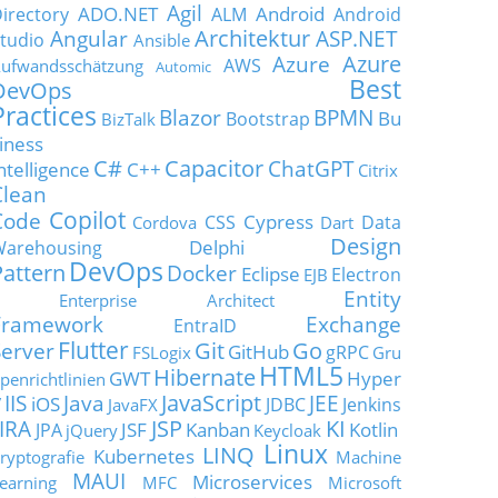
Agil
ADO.NET
Android
irectory
ALM
Android
Architektur
Angular
ASP.NET
tudio
Ansible
Azure
Azure
AWS
ufwandsschätzung
Automic
Best
DevOps
Practices
Blazor
BPMN
Bu
Bootstrap
BizTalk
iness
C#
Capacitor
ChatGPT
ntelligence
C++
Citrix
Clean
Copilot
Code
Cypress
CSS
Data
Cordova
Dart
Design
Delphi
Warehousing
DevOps
Pattern
Docker
Eclipse
Electron
EJB
Entity
Enterprise Architect
Framework
Exchange
EntraID
Flutter
Git
Go
Server
GitHub
gRPC
FSLogix
Gru
HTML5
Hibernate
GWT
Hyper
penrichtlinien
JavaScript
IIS
Java
JEE
V
iOS
JDBC
Jenkins
JavaFX
JSP
KI
JIRA
JSF
Kanban
Kotlin
JPA
jQuery
Keycloak
Linux
LINQ
Kubernetes
ryptografie
Machine
MAUI
Microservices
earning
MFC
Microsoft