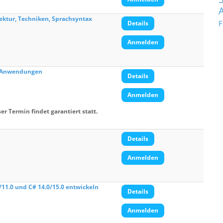
tektur, Techniken, Sprachsyntax
F
Details
Anmelden
p-Anwendungen
Details
Anmelden
er Termin findet garantiert statt.
Details
Anmelden
11.0 und C# 14.0/15.0 entwickeln
Details
Anmelden