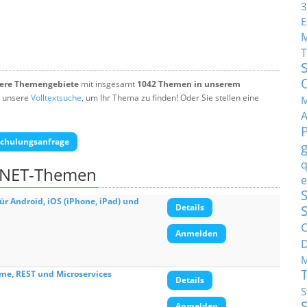
3
E
T
tere Themengebiete
mit insgesamt
1042 Themen in unserem
 unsere
Volltextsuche
, um Ihr Thema zu finden! Oder Sie stellen eine
M
chulungsanfrage
q
 .NET-Themen
e
S
ür Android, iOS (iPhone, iPad) und
Details
C
Anmelden
M
eme, REST und Microservices
Details
S
Anmelden