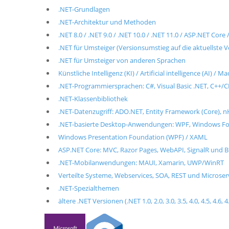
.NET-Grundlagen
.NET-Architektur und Methoden
.NET 8.0 / .NET 9.0 / .NET 10.0 / .NET 11.0 / ASP.NET Cor
.NET für Umsteiger (Versionsumstieg auf die aktuellste V
.NET für Umsteiger von anderen Sprachen
Künstliche Intelligenz (KI) / Artificial intelligence (AI) / 
.NET-Programmiersprachen: C#, Visual Basic .NET, C++/CL
.NET-Klassenbibliothek
.NET-Datenzugriff: ADO.NET, Entity Framework (Core), n
.NET-basierte Desktop-Anwendungen: WPF, Windows For
Windows Presentation Foundation (WPF) / XAML
ASP.NET Core: MVC, Razor Pages, WebAPI, SignalR und B
.NET-Mobilanwendungen: MAUI, Xamarin, UWP/WinRT
Verteilte Systeme, Webservices, SOA, REST und Microse
.NET-Spezialthemen
ältere .NET Versionen (.NET 1.0, 2.0, 3.0, 3.5, 4.0, 4.5, 4.6, 4