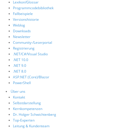
Lexikon/Glossar
Programmcodebibliothek
Fallbeispiele
Versionshistorie
Weblog
Downloads
Newsletter
Community-/Leserportal
Registrierung
.NET/C#/Visual Studio
.NET 10.0
.NET 9.0
.NET 8.0
ASP.NET (Core)/Blazor
PowerShell
Über uns
Kontakt
Selbstdarstellung
Kernkompetenzen
Dr. Holger Schwichtenberg
Top-Experten
Leitung & Kundenteam