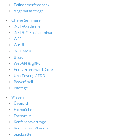
Teilnehmerfeedback
Angebotsanfrage
Offene Seminare
.NET-Akademie
.NET/C#-Basisseminar
WPF
WinUI
.NET MAUI
Blazor
WebAPI & gRPC
Entity Framework Core
Unit Testing / TDD
PowerShell
Infotage
Wissen
Übersicht
Fachbücher
Fachartikel
Konferenzvorträge
Konferenzen/Events
Spickzettel