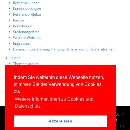
Referenzkunden
Kundenaussagen
Referenzprojekte
Partner
Konditionen
Stellenangebote
Weitere Websites
Impressum
Datenschutzerklärung, Haftung, Urheberrecht, Barrierefreiheit
Suche
Themenkatalog
Tag Cloud
Volltextsuche
Indem Sie weiterhin diese Webseite nutzen,
Site Map
stimmen Sie der Verwendung von Cookies
FAQs
zu.
Weitere Informationen zu Cookies und
Datenschutz
© 1996-2026
www.IT-Visions.at
-
Dr. Holger Schwichtenberg
v6.11
START
SUCHE
TAG CLOUD
SITEMAP
KONTAKT
Akzeptieren
IMPRESSUM
RECHTLICHES