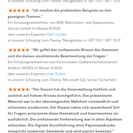
in unserer Schulung zum Thema 'Neuigkeiten in .NET 9.0 / .NET 10.0'
"Ich mochte die praktischen Beispiele zu den
gezeigten Themen."
Ein Schulungsteilnehmer von MAE Maschinen- und Apparatebau
Götzen GmbH im Monat 4/2026
über unseren Experten
Olaf Lischke
in unserer Schulung zum Thema 'Neuigkeiten in .NET 9.0 / .NET 10.0'
"Mir gefiel das umfassende Wissen des Dozenten
und die daraus resultierende Beantwortung der Fragen."
Ein Schulungsteilnehmer von Kommunales Gebietsrechenzentrum
Koblenz (KGRZ) im Monat 3/2026
über unseren Experten
Uwe Ricken
in unserer Schulung zum Thema 'Microsoft SQL Server-Sicherheit'
"Der Dozent hat die Veranstaltung fachlich und
sachlich auf hohem Niveau durchgeführt. Das präsentierte
Material war in der überwiegenden Mehrheit verständlich und
informativ strukturiert. Der Dozent nahm sich ausreichend Zeit
für Fragen, priorisierte diese thematisch und beantwortete sie
ausführlich. Die umfassende Vorbereitung war in allen Aspekten
erkennbar. Die digitale Durchführung ohne Papierausdrucke
entspricht modernen Standards und wird positiv bewertet."