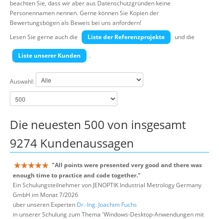
beachten Sie, dass wir aber aus Datenschutzgründen keine
Suche
Personennamen nennen. Gerne können Sie Kopien der
Bewertungsbögen als Beweis bei uns anfordern!
Lesen Sie gerne auch die
Liste der Referenzprojekte
und die
Liste unserer Kunden
.
Auswahl:
Die neuesten 500 von insgesamt
9274 Kundenaussagen
"All points were presented very good and there was
enough time to practice and code together."
Ein Schulungsteilnehmer von JENOPTIK Industrial Metrology Germany
GmbH im Monat 7/2026
über unseren Experten
Dr.-Ing. Joachim Fuchs
in unserer Schulung zum Thema 'Windows-Desktop-Anwendungen mit