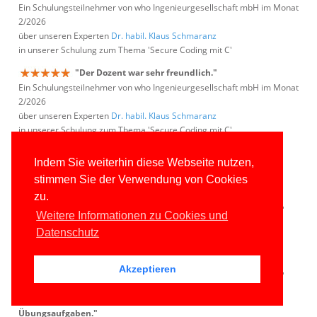
Ein Schulungsteilnehmer von who Ingenieurgesellschaft mbH im Monat
2/2026
über unseren Experten
Dr. habil. Klaus Schmaranz
in unserer Schulung zum Thema 'Secure Coding mit C'
"Der Dozent war sehr freundlich."
Ein Schulungsteilnehmer von who Ingenieurgesellschaft mbH im Monat
2/2026
über unseren Experten
Dr. habil. Klaus Schmaranz
in unserer Schulung zum Thema 'Secure Coding mit C'
"Die Tiefe der Themen und die Vorstellung des
Indem Sie weiterhin diese Webseite nutzen,
Dozenten gefielen mir sehr gut."
stimmen Sie der Verwendung von Cookies
Ein Schulungsteilnehmer von Iteratec GmbH im Monat 2/2026
über unseren Experten
Gregor Biswanger
zu.
in unserer Schulung zum Thema 'ASP.NET Core WebAPI und Blazor'
Weitere Informationen zu Cookies und
"C# ist geil :)"
Datenschutz
Ein Schulungsteilnehmer von Iteratec GmbH im Monat 2/2026
über unseren Experten
Gregor Biswanger
Akzeptieren
in unserer Schulung zum Thema 'ASP.NET Core WebAPI und Blazor'
"Ich mochte die kurzweiligen und guten
Übungsaufgaben."