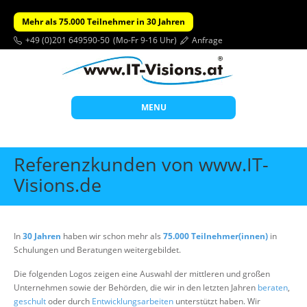
Mehr als 75.000 Teilnehmer in 30 Jahren
+49 (0)201 649590-50
(Mo-Fr 9-16 Uhr)
Anfrage
MENU
Start
Referenzkunden von www.IT-
Themen
Visions.de
Beratung
Individuelle Schulungen
In
30 Jahren
haben wir schon mehr als
75.000 Teilnehmer(innen)
in
Offene Seminare
Schulungen und Beratungen weitergebildet.
Wissen
Die folgenden Logos zeigen eine Auswahl der mittleren und großen
Unternehmen sowie der Behörden, die wir in den letzten Jahren
beraten
,
Über uns
geschult
oder durch
Entwicklungsarbeiten
unterstützt haben. Wir