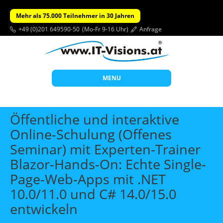
Mehr als 75.000 Teilnehmer in 30 Jahren
+49 (0)201 649590-50
(Mo-Fr 9-16 Uhr)
Anfrage
MENU
Start
Öffentliche und interaktive
Themen
Online-Schulung (Offenes
Seminar) mit Experten-Trainer
Beratung
Blazor-Hands-On: Echte Single-
Individuelle Schulungen
Page-Web-Apps mit .NET
Offene Seminare
10.0/11.0 und C# 14.0/15.0
Wissen
entwickeln
Über uns