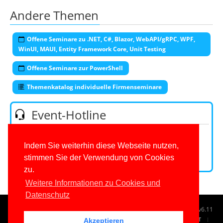
Andere Themen
Offene Seminare zu .NET, C#, Blazor, WebAPI/gRPC, WPF,
WinUI, MAUI, Entity Framework Core, Unit Testing
Offene Seminare zur PowerShell
Themenkatalog individuelle Firmenseminare
Event-Hotline
Telefon:
+49 (0)201 649590-53
(Mo-Fr 9-16 Uhr)
E-Mail:
Indem Sie weiterhin diese Webseite nutzen,
stimmen Sie der Verwendung von Cookies
Kontaktformular
zu.
Weitere Informationen zu Cookies und
Datenschutz
© 1996-2026
www.IT-Visions.at
-
Dr. Holger Schwichtenberg
v6.11
START
SUCHE
TAG CLOUD
SITEMAP
KONTAKT
Akzeptieren