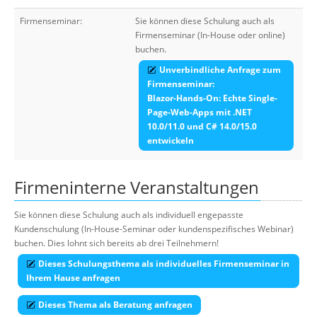
Firmenseminar:
Sie können diese Schulung auch als
Firmenseminar (In-House oder online)
buchen.
Unverbindliche Anfrage zum
Firmenseminar:
Blazor-Hands-On: Echte Single-
Page-Web-Apps mit .NET
10.0/11.0 und C# 14.0/15.0
entwickeln
Firmeninterne Veranstaltungen
Sie können diese Schulung auch als individuell engepasste
Kundenschulung (In-House-Seminar oder kundenspezifisches Webinar)
buchen. Dies lohnt sich bereits ab drei Teilnehmern!
Dieses Schulungsthema als individuelles Firmenseminar in
Ihrem Hause anfragen
Dieses Thema als Beratung anfragen