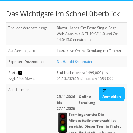
Suche
Das Wichtigste im Schnellüberblick
Titel der Veranstaltung:
Blazor-Hands-On: Echte Single-Page-
Web-Apps mit .NET 10.0/11.0 und C#
14.0/15.0 entwickeln
Ausführungsart:
Interaktive Online-Schulung mit Trainer
Experten-Dozent(en):
Dr. Harald Krottmaier
Preis:
Frühbucherpreis: 1499,00€ (bis
zzgl. 19% MwSt.
01.10.2026) Spätbucher: 1599,00€
Alle Termine:
25.11.2026
Online-
Anmelden
bis
Schulung
27.11.2026
Termingarantie: Die
Mindestteilnehmerzahl ist
erreicht. Dieser Termin findet
garantiert statt.
Es ist noch