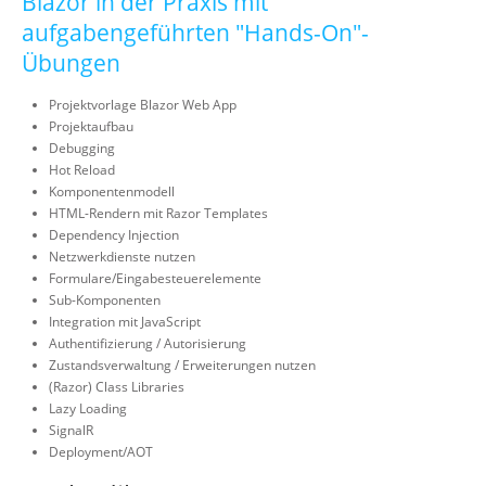
Blazor in der Praxis mit
aufgabengeführten "Hands-On"-
Übungen
Projektvorlage Blazor Web App
Projektaufbau
Debugging
Hot Reload
Komponentenmodell
HTML-Rendern mit Razor Templates
Dependency Injection
Netzwerkdienste nutzen
Formulare/Eingabesteuerelemente
Sub-Komponenten
Integration mit JavaScript
Authentifizierung / Autorisierung
Zustandsverwaltung / Erweiterungen nutzen
(Razor) Class Libraries
Lazy Loading
SignalR
Deployment/AOT