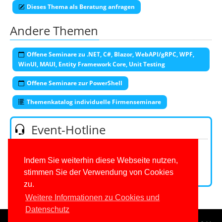
Dieses Thema als Beratung anfragen
Andere Themen
Offene Seminare zu .NET, C#, Blazor, WebAPI/gRPC, WPF,
WinUI, MAUI, Entity Framework Core, Unit Testing
Offene Seminare zur PowerShell
Themenkatalog individuelle Firmenseminare
Event-Hotline
Telefon:
+49 (0)201 649590-53
(Mo-Fr 9-16 Uhr)
E-Mail:
Indem Sie weiterhin diese Webseite nutzen,
stimmen Sie der Verwendung von Cookies
Kontaktformular
zu.
Weitere Informationen zu Cookies und
Datenschutz