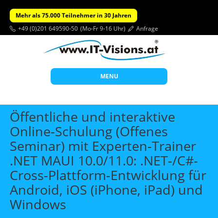
Mehr als 75.000 Teilnehmer in 30 Jahren
+49 (0)201 649590-50
(Mo-Fr 9-16 Uhr)
Anfrage
MENU
Start
Öffentliche und interaktive
Themen
Online-Schulung (Offenes
Seminar) mit Experten-Trainer
Beratung
.NET MAUI 10.0/11.0: .NET-/C#-
Individuelle Schulungen
Cross-Plattform-Entwicklung für
Offene Seminare
Android, iOS (iPhone, iPad) und
Wissen
Windows
Über uns