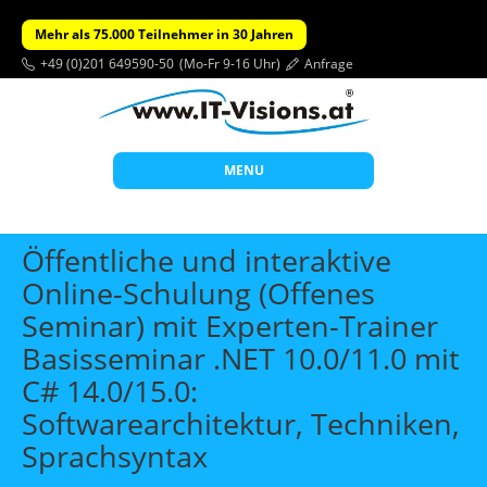
Mehr als 75.000 Teilnehmer in 30 Jahren
+49 (0)201 649590-50
(Mo-Fr 9-16 Uhr)
Anfrage
MENU
Start
Öffentliche und interaktive
Themen
Online-Schulung (Offenes
Seminar) mit Experten-Trainer
Beratung
Basisseminar .NET 10.0/11.0 mit
Individuelle Schulungen
C# 14.0/15.0:
Offene Seminare
Softwarearchitektur, Techniken,
Wissen
Sprachsyntax
Über uns