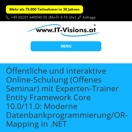
Mehr als 75.000 Teilnehmer in 30 Jahren
+49 (0)201 649590-50
(Mo-Fr 9-16 Uhr)
Anfrage
MENU
Start
Öffentliche und interaktive
Themen
Online-Schulung (Offenes
Seminar) mit Experten-Trainer
Beratung
Entity Framework Core
Individuelle Schulungen
10.0/11.0: Moderne
Offene Seminare
Datenbankprogrammierung/OR-
Wissen
Mapping in .NET
Über uns