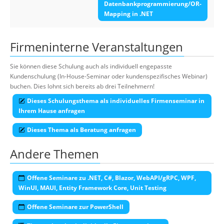
Datenbankprogrammierung/OR-
Mapping in .NET
Firmeninterne Veranstaltungen
Sie können diese Schulung auch als individuell engepasste
Kundenschulung (In-House-Seminar oder kundenspezifisches Webinar)
buchen. Dies lohnt sich bereits ab drei Teilnehmern!
Dieses Schulungsthema als individuelles Firmenseminar in
Ihrem Hause anfragen
Dieses Thema als Beratung anfragen
Andere Themen
Offene Seminare zu .NET, C#, Blazor, WebAPI/gRPC, WPF,
WinUI, MAUI, Entity Framework Core, Unit Testing
Offene Seminare zur PowerShell