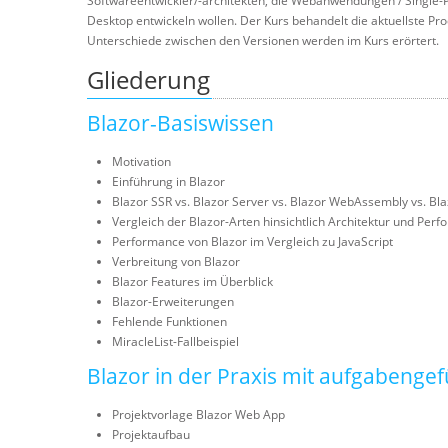
Softwareentwickler/-architekten, die Webanwendungen / Single
Desktop entwickeln wollen. Der Kurs behandelt die aktuellste Pro
Unterschiede zwischen den Versionen werden im Kurs erörtert.
Gliederung
Blazor-Basiswissen
Motivation
Einführung in Blazor
Blazor SSR vs. Blazor Server vs. Blazor WebAssembly vs. Bl
Vergleich der Blazor-Arten hinsichtlich Architektur und Per
Performance von Blazor im Vergleich zu JavaScript
Verbreitung von Blazor
Blazor Features im Überblick
Blazor-Erweiterungen
Fehlende Funktionen
MiracleList-Fallbeispiel
Blazor in der Praxis mit aufgabeng
Projektvorlage Blazor Web App
Projektaufbau