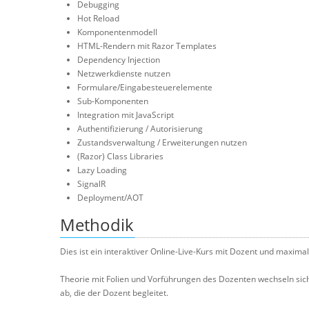
Debugging
Hot Reload
Komponentenmodell
HTML-Rendern mit Razor Templates
Dependency Injection
Netzwerkdienste nutzen
Formulare/Eingabesteuerelemente
Sub-Komponenten
Integration mit JavaScript
Authentifizierung / Autorisierung
Zustandsverwaltung / Erweiterungen nutzen
(Razor) Class Libraries
Lazy Loading
SignalR
Deployment/AOT
Methodik
Dies ist ein interaktiver Online-Live-Kurs mit Dozent und maxima
Theorie mit Folien und Vorführungen des Dozenten wechseln s
ab, die der Dozent begleitet.