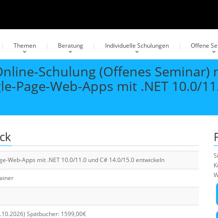
Themen
Beratung
Individuelle Schulungen
Offene S
 Online-Schulung (Offenes Seminar) 
le-Page-Web-Apps mit .NET 10.0/11
ick
S
ge-Web-Apps mit .NET 10.0/11.0 und C# 14.0/15.0 entwickeln
K
W
rainer
1.10.2026) Spätbucher: 1599,00€