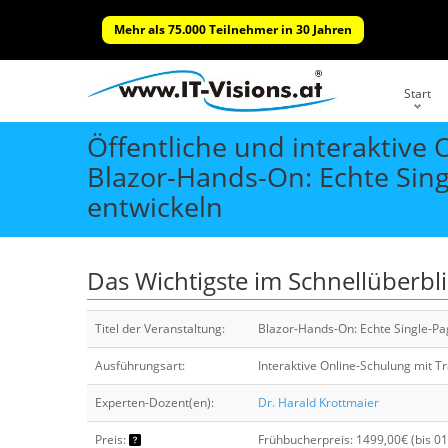
Mehr als 75.000 Teilnehmer in 30 Jahren
Start
Öffentliche und interaktive
Blazor-Hands-On: Echte Sing
entwickeln
Das Wichtigste im Schnellüberbl
Titel der Veranstaltung:
Blazor-Hands-On: Echte Single-Pa
Ausführungsart:
Interaktive Online-Schulung mit T
Experten-Dozent(en):
Dr. Harald Krottmaier
Preis:
Frühbucherpreis: 1499,00€ (bis 0