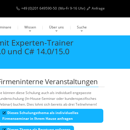
+49 (0)201 649590-50
(Mo-Fr 9-16 Uhr)
Anfrage
eminare
Wissen
Über uns
Suche
mit Experten-Trainer
.0 und C# 14.0/15.0
Firmeninterne Veranstaltungen
ie können diese Schulung auch als individuell engepasste
undenschulung (In-House-Seminar oder kundenspezifisches
ebinar) buchen. Dies lohnt sich bereits ab drei Teilnehmern!
Dieses Schulungsthema als individuelles
Firmenseminar in Ihrem Hause anfragen
Dieses Thema als Beratung anfragen