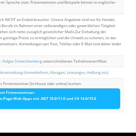
cher Sprache statt. Präsentationen und Beispiele können in englischer
ich NICHT an Endverbraucher. Unsere Angebote sind nur für Handel,
n Berufe im Rahmen einer selbständigen oder gewerblichen Tätigkeit
hen sich netto zuzüglich gesetzlicher MwSt.Zur Einhaltung der
 günstige Preise zu ermöglichen und die Umwelt zu schonen, ist das
matisiert. Anmeldungen per Post, Telefax oder E-Mail sind daher leider
. Holger Schwichtenberg
unterschriebenes Teilnahmezertifikat.
eranstaltung (Anmeldeform, Absagen, Leistungen, Haftung etc).
ls Firmenseminar (In-House oder online) buchen.
zum Firmenseminar:
le-Page-Web-Apps mit .NET 10.0/11.0 und C# 14.0/15.0