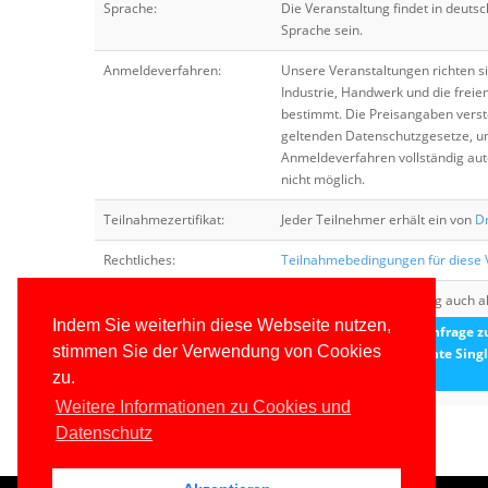
Sprache:
Die Veranstaltung findet in deuts
Sprache sein.
Anmeldeverfahren:
Unsere Veranstaltungen richten s
Industrie, Handwerk und die freie
bestimmt. Die Preisangaben verste
geltenden Datenschutzgesetze, um
Anmeldeverfahren vollständig auto
nicht möglich.
Teilnahmezertifikat:
Jeder Teilnehmer erhält ein von
Dr
Rechtliches:
Teilnahmebedingungen für diese V
Firmenseminar:
Sie können diese Schulung auch a
Indem Sie weiterhin diese Webseite nutzen,
Unverbindliche Anfrage 
stimmen Sie der Verwendung von Cookies
Blazor-Hands-On: Echte Sing
entwickeln
zu.
Weitere Informationen zu Cookies und
Datenschutz