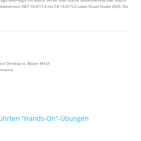
-Page-Web-Apps mit Blazor Server oder Blazor WebAssembly oder Blazor
duktversion .NET 10.0/11.0 mit C# 14.0/15.0 sowie Visual Studio 2026. Die
azor Desktop vs. Blazor MAUI
formance
eführten "Hands-On"-Übungen