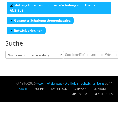
Anfrage für eine individuelle Schulung zum Thema
ANSIBLE
Gesamter Schulungsthemenkatalog
Entwicklerlexikon
Suche
© 1996-2026
www.IT-Visions.at
-
Dr. Holger Schwichtenberg
v6.11
START
SUCHE
TAG CLOUD
SITEMAP
KONTAKT
IMPRESSUM
RECHTLICHES