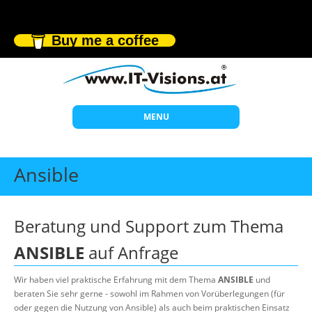
Buy me a coffee
MENU
Start
Ansible
Themen
Beratung
Beratung und Support zum Thema
Individuelle Schulungen
ANSIBLE
auf Anfrage
Offene Seminare
Wir haben viel praktische Erfahrung mit dem Thema
ANSIBLE
und
Wissen
beraten Sie sehr gerne - sowohl im Rahmen von Vorüberlegungen (für
oder gegen die Nutzung von Ansible) als auch beim praktischen Einsatz
Über uns