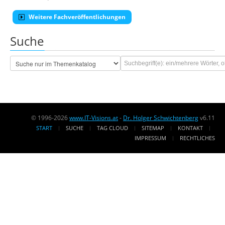
Weitere Fachveröffentlichungen
Suche
© 1996-2026
www.IT-Visions.at
-
Dr. Holger Schwichtenberg
v6.11
START
SUCHE
TAG CLOUD
SITEMAP
KONTAKT
IMPRESSUM
RECHTLICHES