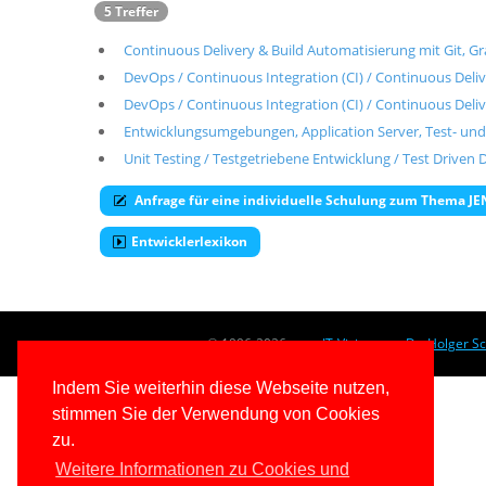
5 Treffer
Continuous Delivery & Build Automatisierung mit Git, Gr
DevOps / Continuous Integration (CI) / Continuous Deliv
DevOps / Continuous Integration (CI) / Continuous Deliv
Entwicklungsumgebungen, Application Server, Test- und
Unit Testing / Testgetriebene Entwicklung / Test Driv
Anfrage für eine individuelle Schulung zum Thema J
Entwicklerlexikon
© 1996-2026
www.IT-Visions.at
-
Dr. Holger S
Indem Sie weiterhin diese Webseite nutzen,
stimmen Sie der Verwendung von Cookies
zu.
Weitere Informationen zu Cookies und