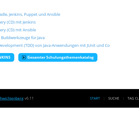
adle, Jenkins, Puppet und Ansible
ery (CD) mit Jenkins
ery (CD) mit Ansible
 Buildwerkzeuge für Java
en Development (TDD) von Java-Anwendungen mit JUnit und Co
ENKINS
Gesamter Schulungsthemenkatalog
chwichtenberg
v6.11
START
SUCHE
TAG C