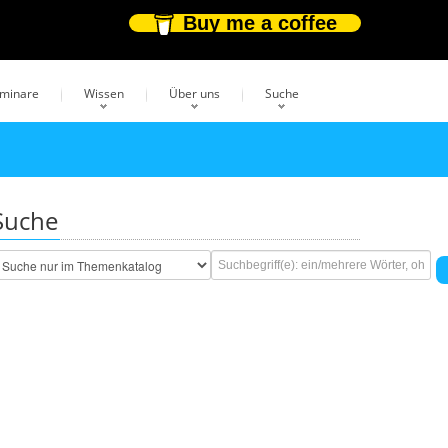
Buy me a coffee
eminare
Wissen
Über uns
Suche
Suche