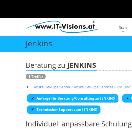
Start
Jenkins
Beratung zu
JENKINS
1 Treffer
Azure DevOps Server / Azure DevOps Services - Pro und
Anfrage für Beratung/Consulting zu JENKINS
Technischer Support zum JENKINS
Individuell anpassbare Schulu