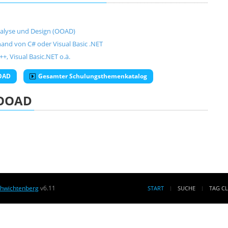
nalyse und Design (OOAD)
and von C# oder Visual Basic .NET
+, Visual Basic.NET o.ä.
OOAD
Gesamter Schulungsthemenkatalog
OOAD
chwichtenberg
v6.11
START
SUCHE
TAG C