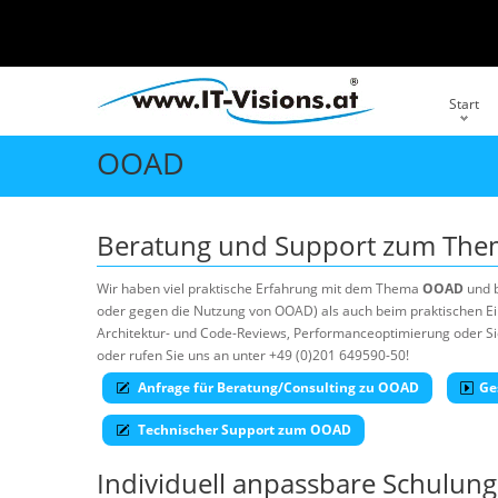
Start
OOAD
Beratung und Support zum Th
Wir haben viel praktische Erfahrung mit dem Thema
OOAD
und b
oder gegen die Nutzung von OOAD) als auch beim praktischen Ein
Architektur- und Code-Reviews, Performanceoptimierung oder Sich
oder rufen Sie uns an unter +49 (0)201 649590-50!
Anfrage für Beratung/Consulting zu OOAD
Ge
Technischer Support zum OOAD
Individuell anpassbare Schulu