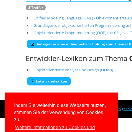
3 Treffer
Unified Modeling Language (UML) - Objektorientierte A
Grundlagen der objektorientierten Programmierung anh
Objektorientierte Programmierung (OOP) mit C#, Java, C+
Anfrage für eine individuelle Schulung zum Thema 
Entwickler-Lexikon zum Thema
Objektorientierte Analyse und Design (OOAD)
Entwicklerlexikon
Indem Sie weiterhin diese Webseite nutzen,
© 1996-2026
www.IT-Visions.at
-
Dr. Holger S
stimmen Sie der Verwendung von Cookies
zu.
Weitere Informationen zu Cookies und