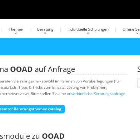
Themen
Beratung
Individuelle Schulungen
Offene S
ema
OOAD
auf Anfrage
eraten Sie sehr gerne - sowohl im Rahmen von Vorüberlegungen (für
satz (z.B. Tipps & Tricks zum Einsatz, Lösung von Problemen,
erheitsreview). Bitte stellen Sie eine
unverbindliche Beratungsanfrage
samter Beratungsthemenkatalog
ngsmodule zu
OOAD