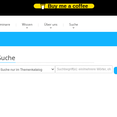
Buy me a coffee
eminare
Wissen
Über uns
Suche
Suche