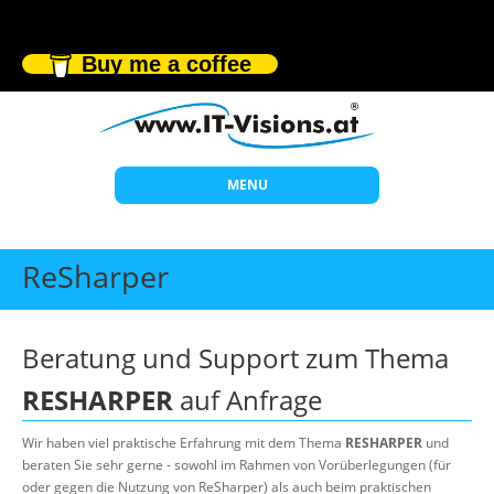
Buy me a coffee
MENU
Start
ReSharper
Themen
Beratung
Beratung und Support zum Thema
Individuelle Schulungen
RESHARPER
auf Anfrage
Offene Seminare
Wir haben viel praktische Erfahrung mit dem Thema
RESHARPER
und
Wissen
beraten Sie sehr gerne - sowohl im Rahmen von Vorüberlegungen (für
oder gegen die Nutzung von ReSharper) als auch beim praktischen
Über uns