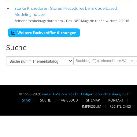
Starke Prozeduren: Stored Procedures beim Code-based
Modeling nutzen
Zeitschriftenbeitrag: dotnetpro - Das .NET-Magazin für Entwickler, 2/2016
Weitere Fachveröffentlichungen
Suche
© 1996-2026
www.IT-Visions.at
-
Dr. Holger Schwichtenberg
v6.11
START
SUCHE
TAG CLOUD
SITEMAP
KONTAKT
IMPRESSUM
RECHTLICHES