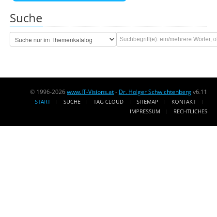
Suche
© 1996-2026
www.IT-Visions.at
-
Dr. Holger Schwichtenberg
v6.11
START
SUCHE
TAG CLOUD
SITEMAP
KONTAKT
IMPRESSUM
RECHTLICHES