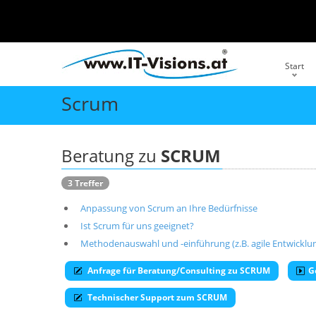
Start
Scrum
Beratung zu
SCRUM
3 Treffer
Anpassung von Scrum an Ihre Bedürfnisse
Ist Scrum für uns geeignet?
Methodenauswahl und -einführung (z.B. agile Entwickl
Anfrage für Beratung/Consulting zu SCRUM
G
Technischer Support zum SCRUM