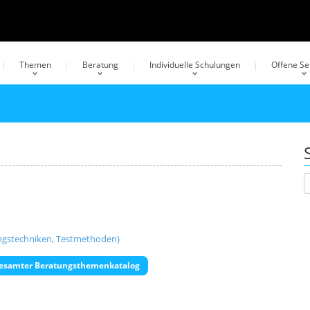
Themen
Beratung
Individuelle Schulungen
Offene S
ungstechniken, Testmethoden)
esamter Beratungsthemenkatalog