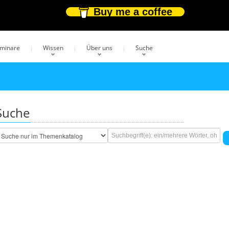
Buy me a coffee
eminare
Wissen
Über uns
Suche
Suche