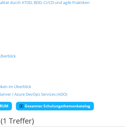
lität durch ATDD, BDD, CI/CD und agile Praktiken
Überblick
ken im Überblick
erver / Azure DevOps Services (ADO)
SCRUM
Gesamter Schulungsthemenkatalog
(1 Treffer)