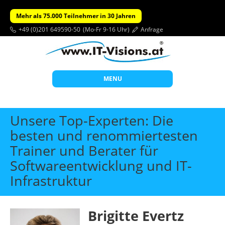
Mehr als 75.000 Teilnehmer in 30 Jahren
+49 (0)201 649590-50
(Mo-Fr 9-16 Uhr)
Anfrage
MENU
Start
Unsere Top-Experten: Die
Themen
besten und renommiertesten
Trainer und Berater für
Beratung
Softwareentwicklung und IT-
Individuelle Schulungen
Infrastruktur
Offene Seminare
Wissen
Brigitte Evertz
Über uns