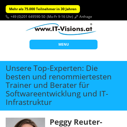
Mehr als 75.000 Teilnehmer in 30 Jahren
+49 (0)201 649590-50
(Mo-Fr 9-16 Uhr)
Anfrage
MENU
Start
Unsere Top-Experten: Die
Themen
besten und renommiertesten
Trainer und Berater für
Beratung
Softwareentwicklung und IT-
Individuelle Schulungen
Infrastruktur
Offene Seminare
Wissen
Peggy Reuter-
Über uns