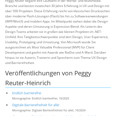
Peggy Reuter begann Ihre Laufbahn in der Werbe- und Multimedia-
Branche und besitzt inzwischen 30 Jahre Erfahrung in UX und Design mit
über 500 Projekten. Diese Erfahrung reicht von klassischen Drucksachen
über moderne Flash-Lösungen (Flash) bis hin zu Softwareanwendungen
(WPF/WinUI) und mobilen Apps. Im Mittelpunkt stehen dabei die Design-
Aspekte und deren Umsetzung in Expression Blend. Als Leiterin des
Design-Teams arbeitet sie in großen wie kleinen Projekten im .NET-
Umfeld. Ihre Tätigkeitsschwerpunkte sind dort Design, User Experience,
Usability, Prototyping und Umsetzung. Von Microsoft wurde Sie
ausgezeichnet als Most Valuable Professional (MVP) für Client
Development und geehrt mit Awards wie RotDot und A-Ward. Darüber
hinaus ist sie Autorin, Trainerin und Sprecherin zum Thema UX-Design
und Barrierefreiheit.
Veröffentlichungen von Peggy
Reuter-Heinrich
Endlich barrierefrei
Monographie: Endlich barrierefrei, 10/2025
Digitale Barrierefreiheit für alle!
Monographie: Digitale Barrierefreiheit für alle!, 10/2024