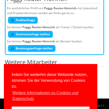
Ein ausführliches Profil von
Peggy Reuter-Heinrich
mit Lebenslauf
und Projektreferenzen senden wir Ihnen gerne zu:
Profilanfrage
Sie können
Peggy Reuter-Heinrich
als Trainer / Dozent buchen:
Seminaranfrage stellen
Sie können
Peggy Reuter-Heinrich
als Berater buchen:
Beratungsanfrage stellen
Weitere Mitarbeiter
Weitere Top-Experten
Indem Sie weiterhin diese Webseite nutzen,
stimmen Sie der Verwendung von Cookies
Kundenteam
zu.
Weitere Informationen zu Cookies und
Datenschutz
© 1996-2026
www.IT-Visions.at
-
Dr. Holger Schwichtenberg
v6.11