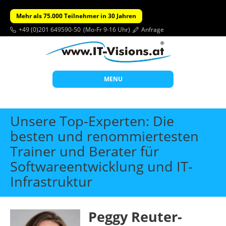
Mehr als 75.000 Teilnehmer in 30 Jahren
+49 (0)201 649590-50
(Mo-Fr 9-16 Uhr)
Anfrage
MENU
Start
Unsere Top-Experten: Die
Themen
besten und renommiertesten
Trainer und Berater für
Beratung
Softwareentwicklung und IT-
Individuelle Schulungen
Infrastruktur
Offene Seminare
Wissen
Peggy Reuter-
Über uns