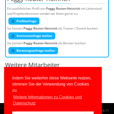
Ein ausführliches Profil von
Peggy Reuter-Heinrich
mit Lebenslauf
und Projektreferenzen senden wir Ihnen gerne zu:
Profilanfrage
Sie können
Peggy Reuter-Heinrich
als Trainer / Dozent buchen:
Seminaranfrage stellen
Sie können
Peggy Reuter-Heinrich
als Berater buchen:
Beratungsanfrage stellen
Weitere Mitarbeiter
Weitere Top-Experten
Indem Sie weiterhin diese Webseite nutzen,
stimmen Sie der Verwendung von Cookies
Kundenteam
zu.
Weitere Informationen zu Cookies und
Datenschutz
© 1996-2026
www.IT-Visions.at
-
Dr. Holger Schwichtenberg
v6.11