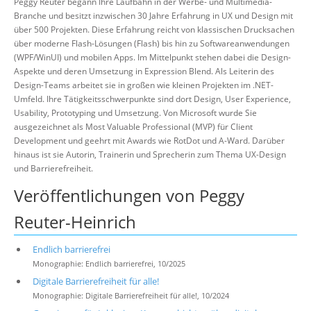
Peggy Reuter begann Ihre Laufbahn in der Werbe- und Multimedia-
Branche und besitzt inzwischen 30 Jahre Erfahrung in UX und Design mit
über 500 Projekten. Diese Erfahrung reicht von klassischen Drucksachen
über moderne Flash-Lösungen (Flash) bis hin zu Softwareanwendungen
(WPF/WinUI) und mobilen Apps. Im Mittelpunkt stehen dabei die Design-
Aspekte und deren Umsetzung in Expression Blend. Als Leiterin des
Design-Teams arbeitet sie in großen wie kleinen Projekten im .NET-
Umfeld. Ihre Tätigkeitsschwerpunkte sind dort Design, User Experience,
Usability, Prototyping und Umsetzung. Von Microsoft wurde Sie
ausgezeichnet als Most Valuable Professional (MVP) für Client
Development und geehrt mit Awards wie RotDot und A-Ward. Darüber
hinaus ist sie Autorin, Trainerin und Sprecherin zum Thema UX-Design
und Barrierefreiheit.
Veröffentlichungen von Peggy
Reuter-Heinrich
Endlich barrierefrei
Monographie: Endlich barrierefrei, 10/2025
Digitale Barrierefreiheit für alle!
Monographie: Digitale Barrierefreiheit für alle!, 10/2024