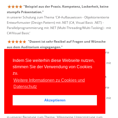
"Beispiel aus der Praxis. Kompetenz, Lockerheit, keine
stumpfe Präsentation."
in unserer Schulung zum Thema 'C#-Aufbauwissen - Objektorientierte
Entwurfsmuster (Design Pattern) mit .NET (C#, Visual Basic .NET) -
Parallelprogrammierung mit .NET (Multi-Threading/Multi-Tasking) - mit
C#/Visual Basic'
"Dozent ist sehr flexibel auf Fragen und Wünsche
aus dem Auditorium eingegangen."
in unserer Schulung zum Thema 'C#-Aufbauwissen - Objektorientierte
Entwurfsmuster (Design Pattern) mit .NET (C#, Visual Basic .NET) -
Indem Sie weiterhin diese Webseite nutzen,
Parallelprogrammierung mit .NET (Multi-Threading/Multi-Tasking) - mit
stimmen Sie der Verwendung von Cookies
C#/Visual Basic'
zu.
"Herr Kansy ist sehr individuell auf unsere Fragen
Weitere Informationen zu Cookies und
und Probleme eingegangen."
Datenschutz
in unserer Schulung zum Thema 'C#-Aufbauwissen - Objektorientierte
Entwurfsmuster (Design Pattern) mit .NET (C#, Visual Basic .NET) -
Parallelprogrammierung mit .NET (Multi-Threading/Multi-Tasking) - mit
Akzeptieren
C#/Visual Basic'
"Kompetent, sympathisch"
in unserer Beratung zum Thema: 'Allgemeine Unterstützung zum