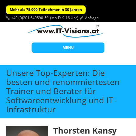
Mehr als 75.000 Teilnehmer in 30 Jahren
+49 (0)201 649590-50
(Mo-Fr 9-16 Uhr)
Anfrage
MENU
Start
Unsere Top-Experten: Die
Themen
besten und renommiertesten
Trainer und Berater für
Beratung
Softwareentwicklung und IT-
Individuelle Schulungen
Infrastruktur
Offene Seminare
Wissen
Thorsten Kansy
Über uns