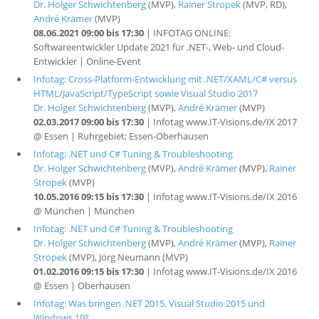
Dr. Holger Schwichtenberg
(MVP),
Rainer Stropek
(MVP, RD),
André Krämer
(MVP)
08.06.2021 09:00 bis 17:30
| INFOTAG ONLINE:
Softwareentwickler Update 2021 für .NET-, Web- und Cloud-
Entwickler | Online-Event
Infotag: Cross-Platform-Entwicklung mit .NET/XAML/C# versus
HTML/JavaScript/TypeScript sowie Visual Studio 2017
Dr. Holger Schwichtenberg
(MVP),
André Krämer
(MVP)
02.03.2017 09:00 bis 17:30
| Infotag www.IT-Visions.de/IX 2017
@ Essen | Ruhrgebiet; Essen-Oberhausen
Infotag: .NET und C# Tuning & Troubleshooting
Dr. Holger Schwichtenberg
(MVP),
André Krämer
(MVP),
Rainer
Stropek
(MVP)
10.05.2016 09:15 bis 17:30
| Infotag www.IT-Visions.de/IX 2016
@ München | München
Infotag: .NET und C# Tuning & Troubleshooting
Dr. Holger Schwichtenberg
(MVP),
André Krämer
(MVP),
Rainer
Stropek
(MVP), Jörg Neumann (MVP)
01.02.2016 09:15 bis 17:30
| Infotag www.IT-Visions.de/IX 2016
@ Essen | Oberhausen
Infotag: Was bringen .NET 2015, Visual Studio 2015 und
Windows 10?