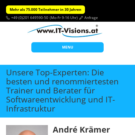
Mehr als 75.000 Teilnehmer in 30 Jahren
+49 (0)201 649590-50
(Mo-Fr 9-16 Uhr)
Anfrage
MENU
Start
Unsere Top-Experten: Die
Themen
besten und renommiertesten
Trainer und Berater für
Beratung
Softwareentwicklung und IT-
Individuelle Schulungen
Infrastruktur
Offene Seminare
Wissen
André Krämer
Über uns