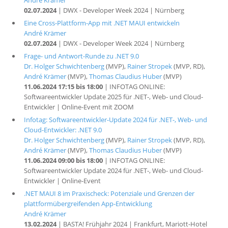
André Krämer
02.07.2024
| DWX - Developer Week 2024 | Nürnberg
Eine Cross-Plattform-App mit .NET MAUI entwickeln
André Krämer
02.07.2024
| DWX - Developer Week 2024 | Nürnberg
Frage- und Antwort-Runde zu .NET 9.0
Dr. Holger Schwichtenberg
(MVP),
Rainer Stropek
(MVP, RD),
André Krämer
(MVP),
Thomas Claudius Huber
(MVP)
11.06.2024 17:15 bis 18:00
| INFOTAG ONLINE:
Softwareentwickler Update 2025 für .NET-, Web- und Cloud-
Entwickler | Online-Event mit ZOOM
Infotag: Softwareentwickler-Update 2024 für .NET-, Web- und
Cloud-Entwickler: .NET 9.0
Dr. Holger Schwichtenberg
(MVP),
Rainer Stropek
(MVP, RD),
André Krämer
(MVP),
Thomas Claudius Huber
(MVP)
11.06.2024 09:00 bis 18:00
| INFOTAG ONLINE:
Softwareentwickler Update 2024 für .NET-, Web- und Cloud-
Entwickler | Online-Event
.NET MAUI 8 im Praxischeck: Potenziale und Grenzen der
plattformübergreifenden App-Entwicklung
André Krämer
13.02.2024
| BASTA! Frühjahr 2024 | Frankfurt, Mariott-Hotel