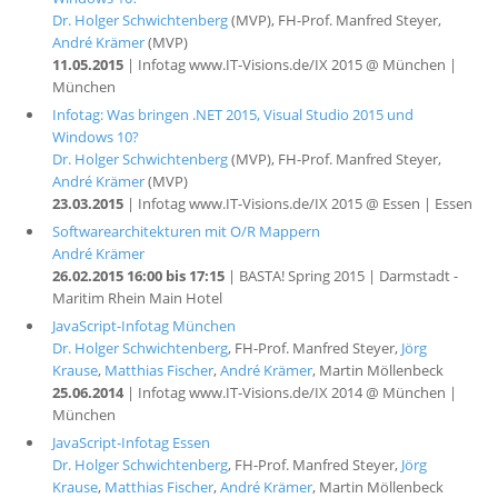
Dr. Holger Schwichtenberg
(MVP), FH-Prof. Manfred Steyer,
André Krämer
(MVP)
11.05.2015
| Infotag www.IT-Visions.de/IX 2015 @ München |
München
Infotag: Was bringen .NET 2015, Visual Studio 2015 und
Windows 10?
Dr. Holger Schwichtenberg
(MVP), FH-Prof. Manfred Steyer,
André Krämer
(MVP)
23.03.2015
| Infotag www.IT-Visions.de/IX 2015 @ Essen | Essen
Softwarearchitekturen mit O/R Mappern
André Krämer
26.02.2015 16:00 bis 17:15
| BASTA! Spring 2015 | Darmstadt -
Maritim Rhein Main Hotel
JavaScript-Infotag München
Dr. Holger Schwichtenberg
, FH-Prof. Manfred Steyer,
Jörg
Krause
,
Matthias Fischer
,
André Krämer
, Martin Möllenbeck
25.06.2014
| Infotag www.IT-Visions.de/IX 2014 @ München |
München
JavaScript-Infotag Essen
Dr. Holger Schwichtenberg
, FH-Prof. Manfred Steyer,
Jörg
Krause
,
Matthias Fischer
,
André Krämer
, Martin Möllenbeck