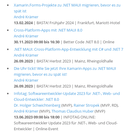
Xamarin.Forms-Projekte zu .NET MAUI migrieren, bevor es zu
spät ist
André Krämer
13.02.2024
| BASTA! Frühjahr 2024 | Frankfurt, Mariott-Hotel
Cross-Platform-Apps mit .NET MAUI 8.0
André Krämer
30.11.2023 09:00 bis 16:30
| Better Code .NET 8.0 | Online
.NET MAUI: Cross-Platform-App-Entwicklung mit C# und .NET 7
André Krämer
26.09.2023
| BASTA! Herbst 2023 | Mainz, Rheingoldhalle
Die Uhr tickt! Wie Sie jetzt Ihre Xamarin-Apps zu .NET MAUI
migrieren, bevor es zu spät ist!
André Krämer
26.09.2023
| BASTA! Herbst 2023 | Mainz, Rheingoldhalle
Infotag: Softwareentwickler-Update 2023 für .NET-, Web- und
Cloud-Entwickler: .NET 8.0
Dr. Holger Schwichtenberg
(MVP),
Rainer Stropek
(MVP, RD),
André Krämer
(MVP),
Thomas Claudius Huber
(MVP)
13.06.2023 09:00 bis 18:00
| INFOTAG ONLINE:
Softwareentwickler Update 2023 für .NET-, Web- und Cloud-
Entwickler | Online-Event