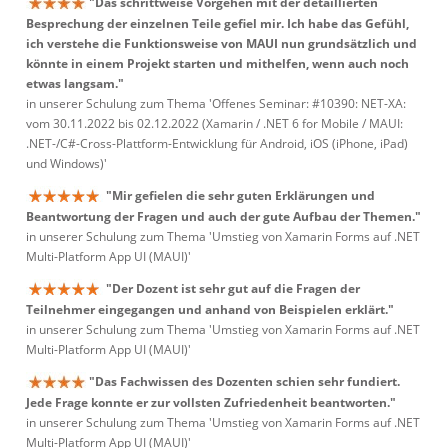
"Das schrittweise Vorgehen mit der detaillierten
Besprechung der einzelnen Teile gefiel mir. Ich habe das Gefühl,
ich verstehe die Funktionsweise von MAUI nun grundsätzlich und
könnte in einem Projekt starten und mithelfen, wenn auch noch
etwas langsam."
in unserer Schulung zum Thema 'Offenes Seminar: #10390: NET-XA:
vom 30.11.2022 bis 02.12.2022 (Xamarin / .NET 6 for Mobile / MAUI:
.NET-/C#-Cross-Plattform-Entwicklung für Android, iOS (iPhone, iPad)
und Windows)'
"Mir gefielen die sehr guten Erklärungen und
Beantwortung der Fragen und auch der gute Aufbau der Themen."
in unserer Schulung zum Thema 'Umstieg von Xamarin Forms auf .NET
Multi-Platform App UI (MAUI)'
"Der Dozent ist sehr gut auf die Fragen der
Teilnehmer eingegangen und anhand von Beispielen erklärt."
in unserer Schulung zum Thema 'Umstieg von Xamarin Forms auf .NET
Multi-Platform App UI (MAUI)'
"Das Fachwissen des Dozenten schien sehr fundiert.
Jede Frage konnte er zur vollsten Zufriedenheit beantworten."
in unserer Schulung zum Thema 'Umstieg von Xamarin Forms auf .NET
Multi-Platform App UI (MAUI)'