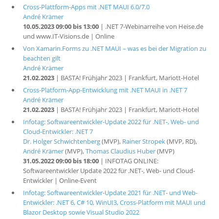
Cross-Plattform-Apps mit .NET MAUI 6.0/7.0
André Krämer
10.05.2023 09:00 bis 13:00
| .NET 7-Webinarreihe von Heise.de
und www.IT-Visions.de | Online
Von Xamarin.Forms zu .NET MAUI – was es bei der Migration zu
beachten gilt
André Krämer
21.02.2023
| BASTA! Frühjahr 2023 | Frankfurt, Mariott-Hotel
Cross-Platform-App-Entwicklung mit .NET MAUI in .NET 7
André Krämer
21.02.2023
| BASTA! Frühjahr 2023 | Frankfurt, Mariott-Hotel
Infotag: Softwareentwickler-Update 2022 für .NET-, Web- und
Cloud-Entwickler: .NET 7
Dr. Holger Schwichtenberg
(MVP),
Rainer Stropek
(MVP, RD),
André Krämer
(MVP),
Thomas Claudius Huber
(MVP)
31.05.2022 09:00 bis 18:00
| INFOTAG ONLINE:
Softwareentwickler Update 2022 für .NET-, Web- und Cloud-
Entwickler | Online-Event
Infotag: Softwareentwickler-Update 2021 für .NET- und Web-
Entwickler: .NET 6, C# 10, WinUI3, Cross-Platform mit MAUI und
Blazor Desktop sowie Visual Studio 2022