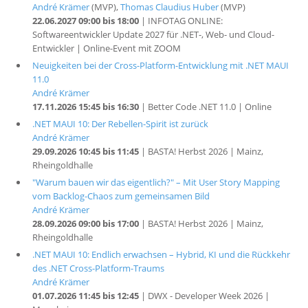
André Krämer
(MVP),
Thomas Claudius Huber
(MVP)
22.06.2027 09:00 bis 18:00
| INFOTAG ONLINE:
Softwareentwickler Update 2027 für .NET-, Web- und Cloud-
Entwickler | Online-Event mit ZOOM
Neuigkeiten bei der Cross-Platform-Entwicklung mit .NET MAUI
11.0
André Krämer
17.11.2026 15:45 bis 16:30
| Better Code .NET 11.0 | Online
.NET MAUI 10: Der Rebellen-Spirit ist zurück
André Krämer
29.09.2026 10:45 bis 11:45
| BASTA! Herbst 2026 | Mainz,
Rheingoldhalle
"Warum bauen wir das eigentlich?" – Mit User Story Mapping
vom Backlog-Chaos zum gemeinsamen Bild
André Krämer
28.09.2026 09:00 bis 17:00
| BASTA! Herbst 2026 | Mainz,
Rheingoldhalle
.NET MAUI 10: Endlich erwachsen – Hybrid, KI und die Rückkehr
des .NET Cross-Platform-Traums
André Krämer
01.07.2026 11:45 bis 12:45
| DWX - Developer Week 2026 |