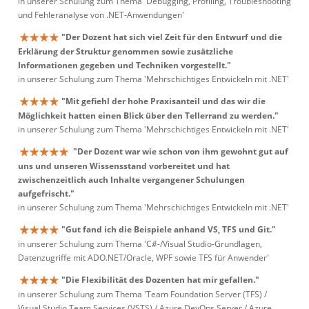
in unserer Schulung zum Thema 'Debugging, Profiling, Troubleshooting
und Fehleranalyse von .NET-Anwendungen'
"Der Dozent hat sich viel Zeit für den Entwurf und die
Erklärung der Struktur genommen sowie zusätzliche
Informationen gegeben und Techniken vorgestellt."
in unserer Schulung zum Thema 'Mehrschichtiges Entwickeln mit .NET'
"Mit gefiehl der hohe Praxisanteil und das wir die
Möglichkeit hatten einen Blick über den Tellerrand zu werden."
in unserer Schulung zum Thema 'Mehrschichtiges Entwickeln mit .NET'
"Der Dozent war wie schon von ihm gewohnt gut auf
uns und unseren Wissensstand vorbereitet und hat
zwischenzeitlich auch Inhalte vergangener Schulungen
aufgefrischt."
in unserer Schulung zum Thema 'Mehrschichtiges Entwickeln mit .NET'
"Gut fand ich die Beispiele anhand VS, TFS und Git."
in unserer Schulung zum Thema 'C#-/Visual Studio-Grundlagen,
Datenzugriffe mit ADO.NET/Oracle, WPF sowie TFS für Anwender'
"Die Flexibilität des Dozenten hat mir gefallen."
in unserer Schulung zum Thema 'Team Foundation Server (TFS) /
Visual Studio Team Services (VSTS) / Azure DevOps Server / Azure