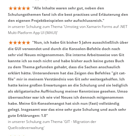
"Alle Inhalte waren sehr gut, neben den
Schulungsthemen fand ich die best practises und Erläuterung den
den eigenen Projektbeispielen sehr aufschlussreich."
in unserer Schulung zum Thema 'Umstieg von Xamarin Forms auf .NET
Multi-Platform App UI (MAUI)'
"Nun, ich habe Git bisher 5 Jahre ausschließlich über
die GUI verwendet und durch die Konsolen-Befehle doch noch
sehr viel Neues mitgenommen. Die interne Arbeitsweise von Git
kannte ich so noch nicht und habe bisher auch keine gutes Buch
zu dem Thema gefunden gehabt, dass die Sachen anschaulich
erklärt hätte. Unteranderem hat das Zeigen des Befehles "git cat-
file" mir in meinem Verständnis von Git sehr weitergeholfen. Ich
hatte keine großen Erwartungen an die Schulung und sie lediglich
als obligatorische Auffrischung meiner Kenntnisse gesehen. Umso
überraschter war ich wie viel Neues ich dennoch mitgenommen
habe. Meine Git-Konsolenangst hat sich nun (fast) vollständig
gelegt. Insgesamt war das eine sehr gute Schulung und auch sehr
gute Erklärungen: 1.0"
in unserer Schulung zum Thema 'GIT - Migration der
Quellcodeverwaltung'