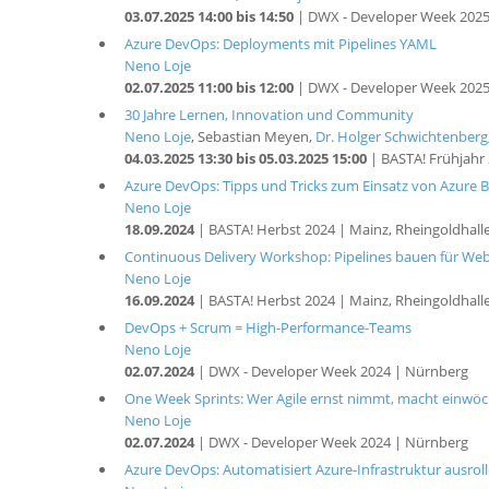
03.07.2025 14:00 bis 14:50
| DWX - Developer Week 202
Azure DevOps: Deployments mit Pipelines YAML
Neno Loje
02.07.2025 11:00 bis 12:00
| DWX - Developer Week 202
30 Jahre Lernen, Innovation und Community
Neno Loje
, Sebastian Meyen,
Dr. Holger Schwichtenberg
04.03.2025 13:30 bis 05.03.2025 15:00
| BASTA! Frühjahr 
Azure DevOps: Tipps und Tricks zum Einsatz von Azure 
Neno Loje
18.09.2024
| BASTA! Herbst 2024 | Mainz, Rheingoldhall
Continuous Delivery Workshop: Pipelines bauen für We
Neno Loje
16.09.2024
| BASTA! Herbst 2024 | Mainz, Rheingoldhall
DevOps + Scrum = High-Performance-Teams
Neno Loje
02.07.2024
| DWX - Developer Week 2024 | Nürnberg
One Week Sprints: Wer Agile ernst nimmt, macht einwöc
Neno Loje
02.07.2024
| DWX - Developer Week 2024 | Nürnberg
Azure DevOps: Automatisiert Azure-Infrastruktur ausroll