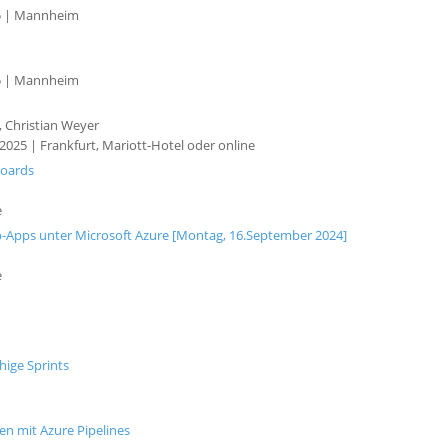
5 | Mannheim
5 | Mannheim
, Christian Weyer
2025 | Frankfurt, Mariott-Hotel oder online
Boards
e
b-Apps unter Microsoft Azure [Montag, 16.September 2024]
e
hige Sprints
en mit Azure Pipelines