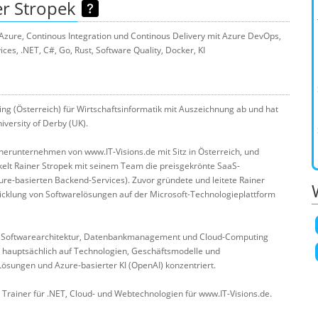
r Stropek
 Azure, Continous Integration und Continous Delivery mit Azure DevOps,
s, .NET, C#, Go, Rust, Software Quality, Docker, KI
ng (Österreich) für Wirtschaftsinformatik mit Auszeichnung ab und hat
versity of Derby (UK).
nerunternehmen von www.IT-Visions.de mit Sitz in Österreich, und
ickelt Rainer Stropek mit seinem Team die preisgekrönte SaaS-
re-basierten Backend-Services). Zuvor gründete und leitete Rainer
icklung von Softwarelösungen auf der Microsoft-Technologieplattform
ng, Softwarearchitektur, Datenbankmanagement und Cloud-Computing
ch hauptsächlich auf Technologien, Geschäftsmodelle und
ösungen und Azure-basierter KI (OpenAI) konzentriert.
 Trainer für .NET, Cloud- und Webtechnologien für www.IT-Visions.de.