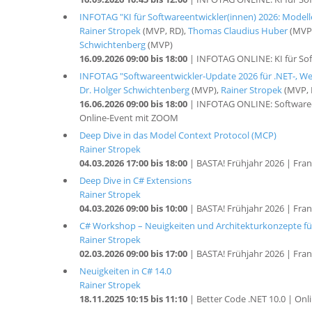
INFOTAG "KI für Softwareentwickler(innen) 2026: Modell
Rainer Stropek
(MVP, RD),
Thomas Claudius Huber
(MVP
Schwichtenberg
(MVP)
16.09.2026 09:00 bis 18:00
| INFOTAG ONLINE: KI für Sof
INFOTAG "Softwareentwickler-Update 2026 für .NET-, Web
Dr. Holger Schwichtenberg
(MVP),
Rainer Stropek
(MVP, 
16.06.2026 09:00 bis 18:00
| INFOTAG ONLINE: Softwareen
Online-Event mit ZOOM
Deep Dive in das Model Context Protocol (MCP)
Rainer Stropek
04.03.2026 17:00 bis 18:00
| BASTA! Frühjahr 2026 | Fran
Deep Dive in C# Extensions
Rainer Stropek
04.03.2026 09:00 bis 10:00
| BASTA! Frühjahr 2026 | Fran
C# Workshop – Neuigkeiten und Architekturkonzepte fü
Rainer Stropek
02.03.2026 09:00 bis 17:00
| BASTA! Frühjahr 2026 | Fran
Neuigkeiten in C# 14.0
Rainer Stropek
18.11.2025 10:15 bis 11:10
| Better Code .NET 10.0 | Onl