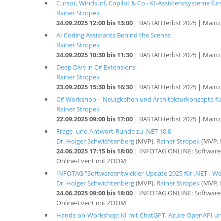
Cursor, Windsurf, Copilot & Co - KI-Assistenzsysteme fü
Rainer Stropek
24.09.2025 12:00 bis 13:00
| BASTA! Herbst 2025 | Mainz
AI Coding Assistants Behind the Scenes
Rainer Stropek
24.09.2025 10:30 bis 11:30
| BASTA! Herbst 2025 | Mainz
Deep Dive in C# Extensions
Rainer Stropek
23.09.2025 15:30 bis 16:30
| BASTA! Herbst 2025 | Mainz
C# Workshop – Neuigkeiten und Architekturkonzepte fü
Rainer Stropek
22.09.2025 09:00 bis 17:00
| BASTA! Herbst 2025 | Mainz
Frage- und Antwort-Runde zu .NET 10.0
Dr. Holger Schwichtenberg
(MVP),
Rainer Stropek
(MVP, 
24.06.2025 17:15 bis 18:00
| INFOTAG ONLINE: Softwareen
Online-Event mit ZOOM
INFOTAG "Softwareentwickler-Update 2025 für .NET-, Web
Dr. Holger Schwichtenberg
(MVP),
Rainer Stropek
(MVP, 
24.06.2025 09:00 bis 18:00
| INFOTAG ONLINE: Softwareen
Online-Event mit ZOOM
Hands-on-Workshop: KI mit ChatGPT, Azure OpenAPI un