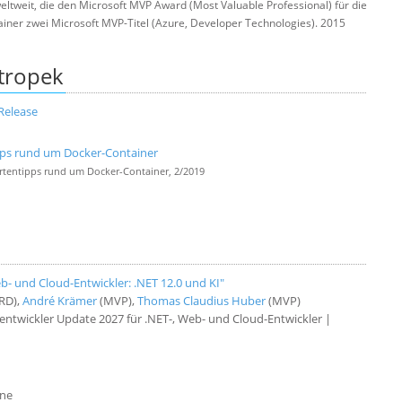
ltweit, die den Microsoft MVP Award (Most Valuable Professional) für die
ainer zwei Microsoft MVP-Titel (Azure, Developer Technologies). 2015
Stropek
Release
ipps rund um Docker-Container
rtentipps rund um Docker-Container, 2/2019
- und Cloud-Entwickler: .NET 12.0 und KI"
RD),
André Krämer
(MVP),
Thomas Claudius Huber
(MVP)
twickler Update 2027 für .NET-, Web- und Cloud-Entwickler |
ine