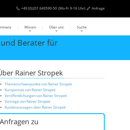
+49 (0)201 649590-50
(Mo-Fr 9-16 Uhr)
Anfrage
eminare
Wissen
Über uns
Suche
und Berater für
Über Rainer Stropek
Themenschwerpunkte von Rainer Stropek
Kurzportrait von Rainer Stropek
Veröffentlichungen von Rainer Stropek
Vorträge von Rainer Stropek
Kundenaussagen über Rainer Stropek
Anfragen zu