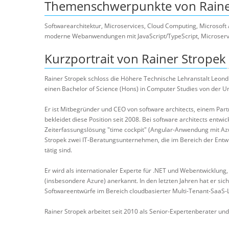
Themenschwerpunkte von Raine
Softwarearchitektur, Microservices, Cloud Computing, Microsoft
moderne Webanwendungen mit JavaScript/TypeScript, Microservice
Kurzportrait von Rainer Stropek
Rainer Stropek schloss die Höhere Technische Lehranstalt Leondi
einen Bachelor of Science (Hons) in Computer Studies von der Uni
Er ist Mitbegründer und CEO von software architects, einem Part
bekleidet diese Position seit 2008. Bei software architects entw
Zeiterfassungslösung "time cockpit" (Angular-Anwendung mit Azu
Stropek zwei IT-Beratungsunternehmen, die im Bereich der Entw
tätig sind.
Er wird als internationaler Experte für .NET und Webentwicklu
(insbesondere Azure) anerkannt. In den letzten Jahren hat er si
Softwareentwürfe im Bereich cloudbasierter Multi-Tenant-SaaS-L
Rainer Stropek arbeitet seit 2010 als Senior-Expertenberater und