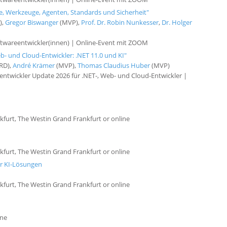
e, Werkzeuge, Agenten, Standards und Sicherheit"
),
Gregor Biswanger
(MVP),
Prof. Dr. Robin Nunkesser
,
Dr. Holger
twareentwickler(innen) | Online-Event mit ZOOM
- und Cloud-Entwickler: .NET 11.0 und KI"
RD),
André Krämer
(MVP),
Thomas Claudius Huber
(MVP)
twickler Update 2026 für .NET-, Web- und Cloud-Entwickler |
kfurt, The Westin Grand Frankfurt or online
kfurt, The Westin Grand Frankfurt or online
r KI-Lösungen
kfurt, The Westin Grand Frankfurt or online
ine