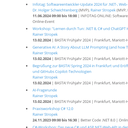
Infotag: Softwareentwickler-Update 2024 für .NET-, Web-
Dr. Holger Schwichtenberg
(MVP),
Rainer Stropek
(MVP, 
11.06.2024 09:00 bis 18:00
| INFOTAG ONLINE: Softwareen
Online-Event
Workshop: "Lernen durch Tun: .NET 8, C# und ChatGPT 
Rainer Stropek
13.02.2024
| BASTA! Frühjahr 2024 | Frankfurt, Mariott-
Generative AI: A Story About LLM Prompting (and how T
Rainer Stropek
13.02.2024
| BASTA! Frühjahr 2024 | Frankfurt, Mariott-
Begrüßung zur BASTA! Spring 2024 in Frankfurt und Eröff
und GitHubs Copilot-Technologien
Rainer Stropek
13.02.2024
| BASTA! Frühjahr 2024 | Frankfurt, Mariott-
AI-Fragerunde
Rainer Stropek
13.02.2024
| BASTA! Frühjahr 2024 | Frankfurt, Mariott-
Praxisworkshop C# 12.0
Rainer Stropek
24.11.2023 09:00 bis 16:30
| Better Code .NET 8.0 | Onli
C#-Workshop: Das neue C# und ASP.NET-Web-API in der