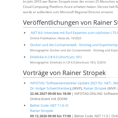
Im Jahr 2010 war Rainer Stropek einer der ersten 25 Menschen we
Cloud-Computing-Plattform Azure erhalten haben. Derzeit hält R
wurde er außerdem zum Microsoft Regional Director ernannt.
Veröffentlichungen von Rainer 
.NET 8.0: Interview mit fünf Experten zum nächsten LTS-
Online-Publikation: Heise.de, 10/2023
Docker und die Containerwelt - Einstieg und Expertent
Monographie: Docker und die Containerwelt - Einstieg und Expe
Einblicke in C# 6.0 (shortcuts 181)
Monographie: Einblicke in C# 6.0 (shortcuts 181), 3/2016
Vorträge von Rainer Stropek
INFOTAG "Softwareentwickler-Update 2027 für .NET-, Web
Dr. Holger Schwichtenberg
(MVP),
Rainer Stropek
(MVP, 
22.06.2027 09:00 bis 18:00
| INFOTAG ONLINE: Softwareen
Online-Event mit ZOOM
Better Code .NET 11.0: KI
Rainer Stropek
09.12.2026 09:00 bis 17:00
| Better Code .NET 11.0 | Onl