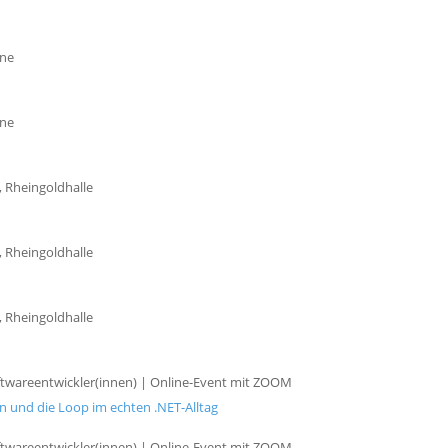
ine
ine
, Rheingoldhalle
, Rheingoldhalle
, Rheingoldhalle
twareentwickler(innen) | Online-Event mit ZOOM
n und die Loop im echten .NET-Alltag
twareentwickler(innen) | Online-Event mit ZOOM