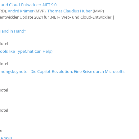
 und Cloud-Entwickler: .NET 9.0
RD),
André Krämer
(MVP),
Thomas Claudius Huber
(MVP)
twickler Update 2024 für .NET-, Web- und Cloud-Entwickler |
Hand in Hand"
Hotel
ools like TypeChat Can Help)
Hotel
nungskeynote - Die Copilot-Revolution: Eine Reise durch Microsofts
Hotel
Hotel
ne
 Praxis