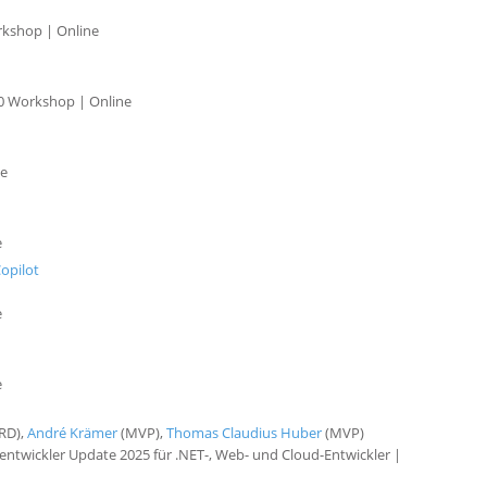
rkshop | Online
.0 Workshop | Online
ne
e
Copilot
e
e
RD),
André Krämer
(MVP),
Thomas Claudius Huber
(MVP)
twickler Update 2025 für .NET-, Web- und Cloud-Entwickler |