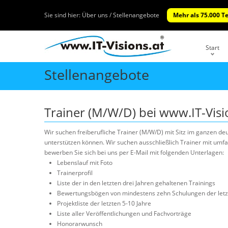
Sie sind hier:
Über uns / Stellenangebote
Mehr als 75.000 T
Start
Stellenangebote
Trainer (M/W/D) bei www.IT-Visio
Wir suchen freiberufliche Trainer (M/W/D) mit Sitz im ganzen de
unterstützen können. Wir suchen ausschließlich Trainer mit umf
bewerben Sie sich bei uns per E-Mail mit folgenden Unterlagen:
Lebenslauf mit Foto
Trainerprofil
Liste der in den letzten drei Jahren gehaltenen Trainings
Bewertungsbögen von mindestens zehn Schulungen der let
Projektliste der letzten 5-10 Jahre
Liste aller Veröffentlichungen und Fachvorträge
Honorarwunsch