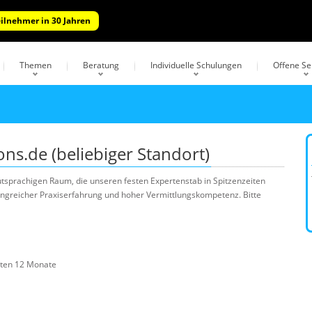
eilnehmer in 30 Jahren
Themen
Beratung
Individuelle Schulungen
Offene S
ns.de (beliebiger Standort)
utsprachigen Raum, die unseren festen Expertenstab in Spitzenzeiten
angreicher Praxiserfahrung und hoher Vermittlungskompetenz. Bitte
zten 12 Monate