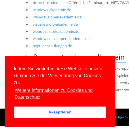
dotnet-akademie.de
Öffentliche Seminare zu .NET/C#/V
windows-akademie.de
web-developer-akademie.de
visual-studio-akademie.de
webdeveloperakademie.de
windows-developer-akademie.de
angular-schulungen.de
Softwareentwicklung allgemein
softwarekomponenten.net
Info-Site für Softwarekomp
Indem Sie weiterhin diese Webseite nutzen,
codecommunity.de
Eine Sammlung von Code-Beispielen z
stimmen Sie der Verwendung von Cookies
entwickler-lexikon.de
Nachschlagewerk für Softwareentwi
zu.
entwickler-glossar.de
Nachschlagewerk für Softwareentwi
Weitere Informationen zu Cookies und
Datenschutz
Akzeptieren
© 1996-2026
www.IT-Visions.at
-
Dr. Holger S