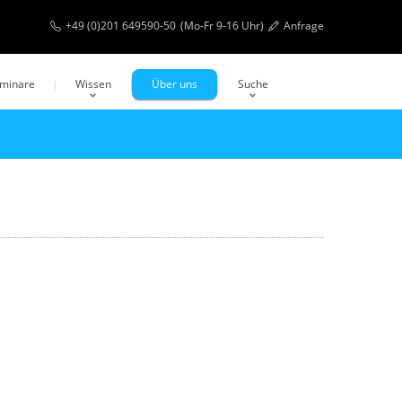
+49 (0)201 649590-50
(Mo-Fr 9-16 Uhr)
Anfrage
eminare
Wissen
Über uns
Suche