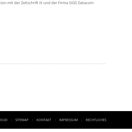
n mit der Zeitschrift iX und der Firma SIGS Datacom
LOUD
SITEMAP
KONTAKT
IMPRESSUM
RECHTLICHES