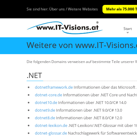
Sie sind hier:
Über uns / Weitere Websites
Mehr als 75.000 
Start
Weitere von www.IT-Visions
Die folgenden Domains verweisen auf bestimmte Teile unserer W
.NET
dotnetframework.de
Informationen über das Microsof
dotnet-core.de
Informationen über .NET Core und Nachf
dotnet10.de
Informationen über .NET 10.0/C# 14.0
dotnet9.de
Informationen über .NET 9.0/C# 13.0
dotnet8.de
Informationen über .NET 8.0/C# 12.0
dotnet-lexikon.de
.NET-Lexikon/.NET-Glossar mit über 1
dotnet-glossar.de
Nachschlagewerk für Softwareentwickl