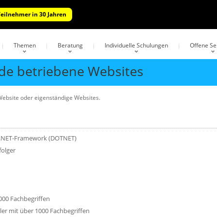
Teilnehmer in 30 Jahren
Themen
Beratung
Individuelle Schulungen
Offene S
.de betriebene Websites
ebsite oder eigenständige Websites.
t .NET-Framework (DOTNET)
olger
000 Fachbegriffen
er mit über 1000 Fachbegriffen