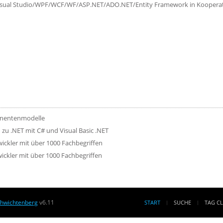
isual Studio/WPF/WCF/WF/ASP.NET/ADO.NET/Entity Framework in Kooperatio
onentenmodelle
u .NET mit C# und Visual Basic .NET
ckler mit über 1000 Fachbegriffen
ckler mit über 1000 Fachbegriffen
chwichtenberg
v6.11
START
SUCHE
TAG C