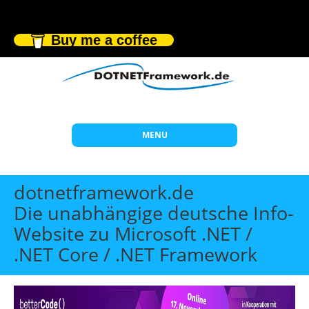
Buy me a coffee
MENU
Start
dotnetframework.de
Themen
Die unabhängige deutsche Info-
Website zu Microsoft .NET /
Beratung
.NET Core / .NET Framework
Individuelle Schulungen
Offene Seminare
Wissen