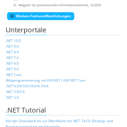
iX - Magazin für professionelle Informationstechnik, 12/2025
Weitere Fachveröffentlichungen
Unterportale
.NET 10.0
.NET 9.0
.NET 8.0
.NET 7.0
.NET 6.0
.NET 5.0
.NET Core
Webprogrammierung mit ASP.NET / ASP.NET Core
.NET 4.0/4.5/4.5/4.6/4.7/4.8
.NET 3.0/3.5
.NET 2.0
.NET Tutorial
Von der Datenbank bis zur Oberfläche mit .NET, Teil 5: Desktop- und
Browseranwendung mit Silverlight