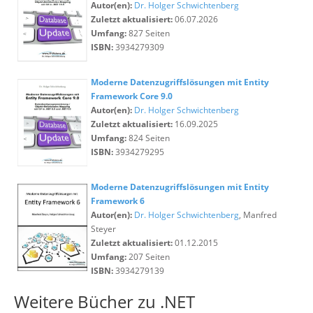
Autor(en):
Dr. Holger Schwichtenberg
Zuletzt aktualisiert:
06.07.2026
Umfang:
827 Seiten
ISBN:
3934279309
Moderne Datenzugriffslösungen mit Entity
Framework Core 9.0
Autor(en):
Dr. Holger Schwichtenberg
Zuletzt aktualisiert:
16.09.2025
Umfang:
824 Seiten
ISBN:
3934279295
Moderne Datenzugriffslösungen mit Entity
Framework 6
Autor(en):
Dr. Holger Schwichtenberg
, Manfred
Steyer
Zuletzt aktualisiert:
01.12.2015
Umfang:
207 Seiten
ISBN:
3934279139
Weitere Bücher zu .NET