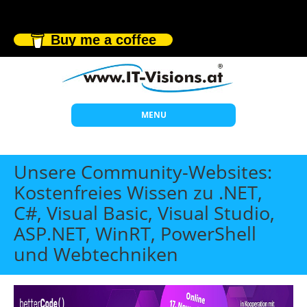
Buy me a coffee
MENU
Start
Unsere Community-Websites:
Themen
Kostenfreies Wissen zu .NET,
C#, Visual Basic, Visual Studio,
Beratung
ASP.NET, WinRT, PowerShell
Individuelle Schulungen
und Webtechniken
Offene Seminare
Wissen
Über uns