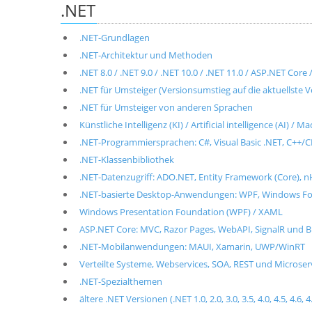
.NET
.NET-Grundlagen
.NET-Architektur und Methoden
.NET 8.0 / .NET 9.0 / .NET 10.0 / .NET 11.0 / ASP.NET Cor
.NET für Umsteiger (Versionsumstieg auf die aktuellste V
.NET für Umsteiger von anderen Sprachen
Künstliche Intelligenz (KI) / Artificial intelligence (AI) / 
.NET-Programmiersprachen: C#, Visual Basic .NET, C++/CL
.NET-Klassenbibliothek
.NET-Datenzugriff: ADO.NET, Entity Framework (Core), n
.NET-basierte Desktop-Anwendungen: WPF, Windows For
Windows Presentation Foundation (WPF) / XAML
ASP.NET Core: MVC, Razor Pages, WebAPI, SignalR und B
.NET-Mobilanwendungen: MAUI, Xamarin, UWP/WinRT
Verteilte Systeme, Webservices, SOA, REST und Microse
.NET-Spezialthemen
ältere .NET Versionen (.NET 1.0, 2.0, 3.0, 3.5, 4.0, 4.5, 4.6, 4