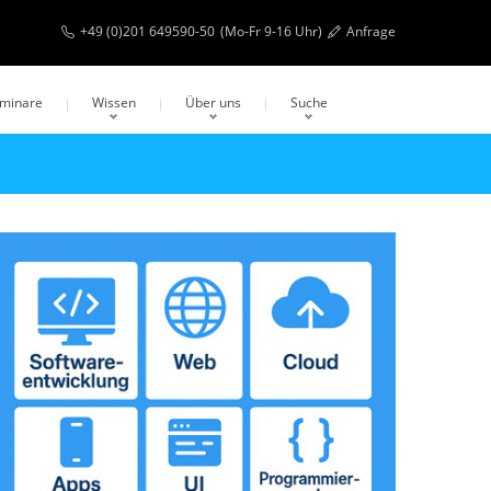
+49 (0)201 649590-50
(Mo-Fr 9-16 Uhr)
Anfrage
eminare
Wissen
Über uns
Suche