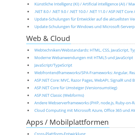
Künstliche Intelligenz (KI) / Artificial intelligence (AI) / 
.NET 8.0 / .NET 9.0 / .NET 10.0 / .NET 11.0 / ASP.NET Cor
Update-Schulungen für Entwickler auf die aktuellsten V
Update-Schulungen für Windows und Microsoft-Server
Web & Cloud
Webtechniken/Webstandards: HTML, CSS, JavaScript, T
Moderne Webanwendungen mit HTML5 und JavaScript
JavaScript/TypeScript
Webfrontendframeworks/SPA-Frameworks: Angular, React, 
ASP.NET Core: MVC, Razor Pages, WebAPI, SignalR und B
ASP.NET Core für Umsteiger (Versionsumstieg)
ASP.NET Classic (Webforms)
Andere Webserverframeworks (PHP, node.js, Ruby-on-Ra
Cloud Computing mit Microsoft Azure, Office 365 und 
Apps / Mobilplattformen
Cross-Plattform-Entwicklung