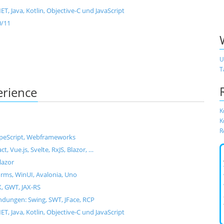
, Java, Kotlin, Objective-C und JavaScript
0/11
U
T
erience
K
K
R
ypeScript, Webframeworks
Vue.js, Svelte, RxJS, Blazor, …
lazor
ms, WinUI, Avalonia, Uno
X, GWT, JAX-RS
dungen: Swing, SWT, JFace, RCP
, Java, Kotlin, Objective-C und JavaScript