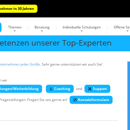
lnehmer in 30 Jahren
Themen
Beratung
Individuelle Schulungen
Offene S
tenzen unserer Top-Experten
Unternehmen jeder Größe
. Sehr gerne unterstützen wir auch Sie!
n wir
lungen/Weiterbildung
Coaching
und
Support
 Fragestellungen. Fragen Sie uns gerne an!
Kontaktformulare