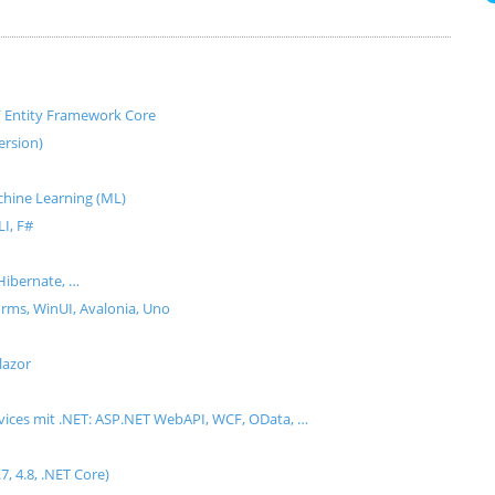
e / Entity Framework Core
ersion)
Machine Learning (ML)
I, F#
Hibernate, …
ms, WinUI, Avalonia, Uno
lazor
rvices mit .NET: ASP.NET WebAPI, WCF, OData, …
.7, 4.8, .NET Core)