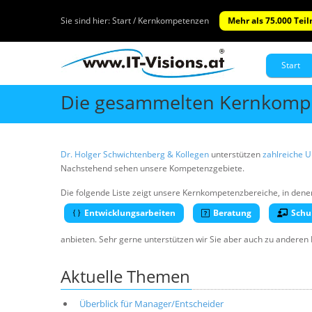
Sie sind hier:
Start / Kernkompetenzen
Mehr als 75.000 Tei
Start
Die gesammelten Kernkompe
Dr. Holger Schwichtenberg & Kollegen
unterstützen
zahlreiche 
Nachstehend sehen unsere Kompetenzgebiete.
Die folgende Liste zeigt unsere Kernkompetenzbereiche, in dene
Entwicklungsarbeiten
Beratung
Schu
anbieten. Sehr gerne unterstützen wir Sie aber auch zu anderen
Aktuelle Themen
Überblick für Manager/Entscheider