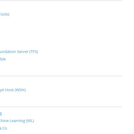
ools)
undation Server (TFS)
ible
ript Host (WSH)
g
Machine Learning (ML)
& Co