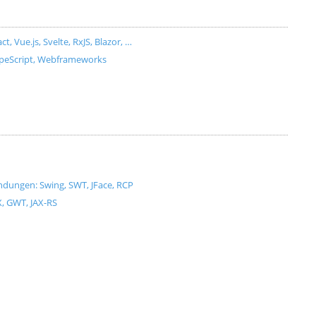
Vue.js, Svelte, RxJS, Blazor, …
ypeScript, Webframeworks
dungen: Swing, SWT, JFace, RCP
X, GWT, JAX-RS