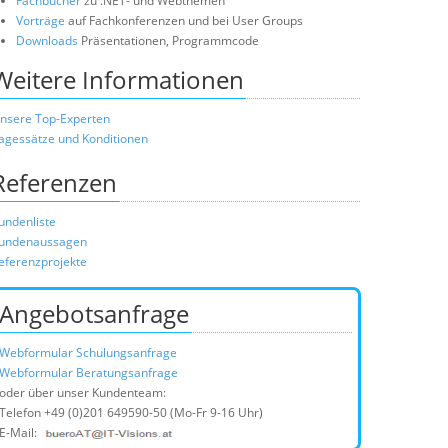
Fachbücher
zu .NET- und Webthemen
Vorträge
auf Fachkonferenzen und bei User Groups
Downloads
Präsentationen, Programmcode
Weitere Informationen
nsere Top-Experten
agessätze und Konditionen
Referenzen
undenliste
undenaussagen
eferenzprojekte
Angebotsanfrage
Webformular Schulungsanfrage
Webformular Beratungsanfrage
oder über unser Kundenteam:
Telefon
+49 (0)201 649590-50
(Mo-Fr 9-16 Uhr)
E-Mail: