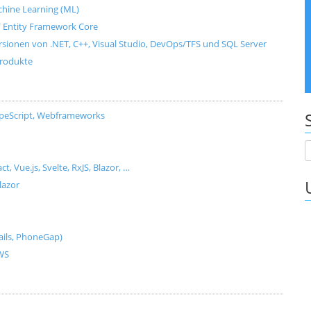
Machine Learning (ML)
e / Entity Framework Core
ersionen von .NET, C++, Visual Studio, DevOps/TFS und SQL Server
produkte
ypeScript, Webframeworks
Vue.js, Svelte, RxJS, Blazor, …
lazor
ils, PhoneGap)
AWS