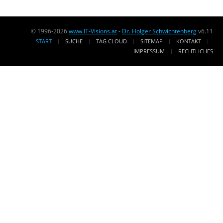
© 1996-2026
www.IT-Visions.at
-
Dr. Holger Schwichtenberg
v6.11
START
SUCHE
TAG CLOUD
SITEMAP
KONTAKT
IMPRESSUM
RECHTLICHES