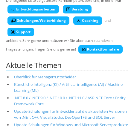
Die folgende Liste zeigt unsere Kernkompetenzbereiche, in denen wir
Suche
Entwicklungsarbeiten
Beratung
Schulungen/Weiterbildung
Coaching
und
Support
anbieten. Sehr gerne unterstützen wir Sie aber auch zu anderen
Fragestellungen. Fragen Sie uns gerne an!
Kontaktformulare
Aktuelle Themen
Überblick für Manager/Entscheider
Künstliche Intelligenz (KI) / Artificial intelligence (AI) / Machine
Learning (ML)
.NET 8.0 / .NET 9.0 / .NET 10.0 / .NET 11.0 / ASP.NET Core / Entity
Framework Core
Update-Schulungen für Entwickler auf die aktuellsten Versionen
von .NET, C++, Visual Studio, DevOps/TFS und SQL Server
Update-Schulungen für Windows und Microsoft-Serverprodukte