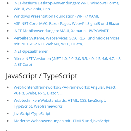
.NET-basierte Desktop-Anwendungen: WPF, Windows Forms,
WinUI, Avalonia, Uno
Windows Presentation Foundation (WPF) / XAML
ASP.NET Core: MVC, Razor Pages, WebAPI, SignalR und Blazor
.NET-Mobilanwendungen: MAUI, Xamarin, UWP/WinRT
Verteilte Systeme, Webservices, SOA, REST und Microservices
mit .NET: ASP.NET WebAPI, WCF, OData, …
.NET-Spezialthemen
ältere .NET Versionen (.NET 1.0, 2.0, 3.0, 3.5, 4.0, 4.5, 4.6, 4.7, 4.8,
.NET Core)
JavaScript / TypeScript
Webfrontendframeworks/SPA-Frameworks: Angular, React,
Vue.js, Svelte, RxJS, Blazor, …
Webtechniken/Webstandards: HTML, CSS, JavaScript,
TypeScript, Webframeworks
JavaScript/TypeScript
Moderne Webanwendungen mit HTML5 und JavaScript