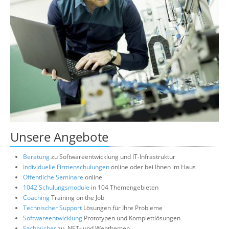
Unsere Angebote
Beratung
zu Softwareentwicklung und IT-Infrastruktur
Individuelle Firmenschulungen
online oder bei Ihnen im Haus
Öffentliche Seminare
online
1042 Schulungsmodule
in 104 Themengebieten
Coaching
Training on the Job
Technischer Support
Lösungen für Ihre Probleme
Softwareentwicklung
Prototypen und Komplettlösungen
Fachbücher
zu .NET- und Webthemen