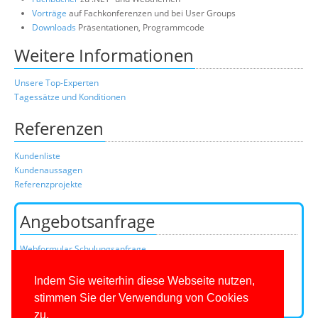
Vorträge
auf Fachkonferenzen und bei User Groups
Downloads
Präsentationen, Programmcode
Weitere Informationen
Unsere Top-Experten
Tagessätze und Konditionen
Referenzen
Kundenliste
Kundenaussagen
Referenzprojekte
Angebotsanfrage
Webformular Schulungsanfrage
Webformular Beratungsanfrage
oder über unser Kundenteam:
Indem Sie weiterhin diese Webseite nutzen,
Telefon
+49 (0)201 649590-50
(Mo-Fr 9-16 Uhr)
stimmen Sie der Verwendung von Cookies
E-Mail:
zu.