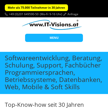
Mehr als 75.000 Teilnehmer in 30 Jahren
+49 (0)201 649590-50
(Mo-Fr 9-16 Uhr)
Anfrage
MENU
Start
Softwareentwicklung, Beratung,
Themen
Schulung, Support, Fachbücher
Programmiersprachen,
Beratung
Betriebssysteme, Datenbanken,
Individuelle Schulungen
Web, Mobile & Soft Skills
Offene Seminare
Wissen
Top-Know-how seit 30 Jahren
Über uns