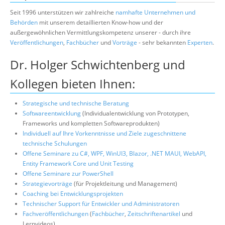
Suche
Seit 1996 unterstützen wir zahlreiche
namhafte Unternehmen und
Behörden
mit unserem detaillierten Know-how und der
außergewöhnlichen Vermittlungskompetenz unserer - durch ihre
Veröffentlichungen
,
Fachbücher
und
Vorträge
- sehr bekannten
Experten
.
Dr. Holger Schwichtenberg und
Kollegen bieten Ihnen:
Strategische und technische Beratung
Softwareentwicklung
(Individualentwicklung von Prototypen,
Frameworks und kompletten Softwareprodukten)
Individuell auf Ihre Vorkenntnisse und Ziele zugeschnittene
technische Schulungen
Offene Seminare zu C#, WPF, WinUI3, Blazor, .NET MAUI, WebAPI,
Entity Framework Core und Unit Testing
Offene Seminare zur PowerShell
Strategievorträge
(für Projektleitung und Management)
Coaching bei Entwicklungsprojekten
Technischer Support für Entwickler und Administratoren
Fachveröffentlichungen
(
Fachbücher
,
Zeitschriftenartikel
und
Lernvideos)