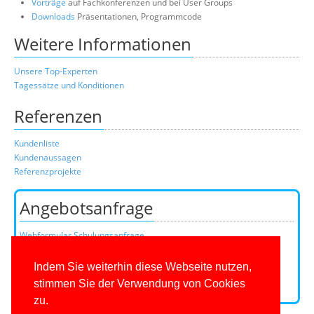
Vorträge
auf Fachkonferenzen und bei User Groups
Downloads
Präsentationen, Programmcode
Weitere Informationen
Unsere Top-Experten
Tagessätze und Konditionen
Referenzen
Kundenliste
Kundenaussagen
Referenzprojekte
Angebotsanfrage
Webformular Schulungsanfrage
Webformular Beratungsanfrage
oder über unser Kundenteam:
Indem Sie weiterhin diese Webseite nutzen,
Telefon
+49 (0)201 649590-50
(Mo-Fr 9-16 Uhr)
stimmen Sie der Verwendung von Cookies
E-Mail:
zu.