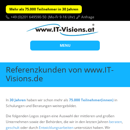
Mehr als 75.000 Teilnehmer in 30 Jahren
+49 (0)201 649590-50
(Mo-Fr 9-16 Uhr)
Anfrage
MENU
Start
Referenzkunden von www.IT-
Themen
Visions.de
Beratung
Individuelle Schulungen
In
30 Jahren
haben wir schon mehr als
75.000 Teilnehmer(innen)
in
Offene Seminare
Schulungen und Beratungen weitergebildet.
Wissen
Die folgenden Logos zeigen eine Auswahl der mittleren und großen
Unternehmen sowie der Behörden, die wir in den letzten Jahren
beraten
,
Über uns
geschult
oder durch
Entwicklungsarbeiten
unterstützt haben. Wir