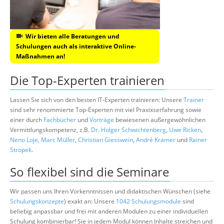
Wir bieten alle Beratungen und
Schulungen auch als interaktive Online-
Maßnahmen an!
Die Top-Experten trainieren
Lassen Sie sich von den besten IT-Experten trainieren: Unsere
Trainer
sind sehr renommierte Top-Experten mit viel Praxixserfahrung sowie
einer durch
Fachbücher
und
Vorträge
bewiesenen außergewöhnlichen
Vermittlungskompetenz, z.B.
Dr. Holger Schwichtenberg
,
Uwe Ricken
,
Neno Loje
,
Marc Müller
,
Christian Giesswein
,
André Krämer
und
Rainer
Stropek
.
So flexibel sind die Seminare
Wir passen uns Ihren Vorkenntnissen und didaktischen Wünschen (siehe
Schulungskonzepte
) exakt an: Unsere
1042 Schulungsmodule
sind
beliebig anpassbar und frei mit anderen Modulen zu einer individuellen
Schulung kombinierbar! Sie in jedem Modul können Inhalte streichen und