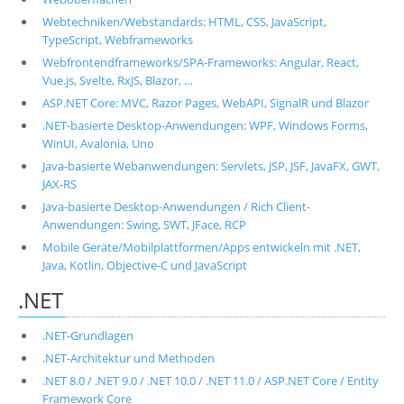
Webtechniken/Webstandards: HTML, CSS, JavaScript,
TypeScript, Webframeworks
Webfrontendframeworks/SPA-Frameworks: Angular, React,
Vue.js, Svelte, RxJS, Blazor, …
ASP.NET Core: MVC, Razor Pages, WebAPI, SignalR und Blazor
.NET-basierte Desktop-Anwendungen: WPF, Windows Forms,
WinUI, Avalonia, Uno
Java-basierte Webanwendungen: Servlets, JSP, JSF, JavaFX, GWT,
JAX-RS
Java-basierte Desktop-Anwendungen / Rich Client-
Anwendungen: Swing, SWT, JFace, RCP
Mobile Geräte/Mobilplattformen/Apps entwickeln mit .NET,
Java, Kotlin, Objective-C und JavaScript
.NET
.NET-Grundlagen
.NET-Architektur und Methoden
.NET 8.0 / .NET 9.0 / .NET 10.0 / .NET 11.0 / ASP.NET Core / Entity
Framework Core