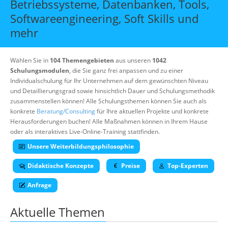
Betriebssysteme, Datenbanken, Tools,
Suche
Softwareengineering, Soft Skills und
mehr
Wählen Sie in
104 Themengebieten
aus unseren
1042
Schulungsmodulen
, die Sie ganz frei anpassen und zu einer
Individualschulung für Ihr Unternehmen auf dem gewünschten Niveau
und Detaillierungsgrad sowie hinsichtlich Dauer und Schulungsmethodik
zusammenstellen können! Alle Schulungsthemen können Sie auch als
konkrete
Beratung/Consulting
für Ihre aktuellen Projekte und konkrete
Herausforderungen buchen! Alle Maßnahmen können in Ihrem Hause
oder als interaktives Live-Online-Training stattfinden.
Unsere Weiterbildungsphilosophie
Didaktische Konzepte
Preise
Top-Experten
Anfrage
Aktuelle Themen