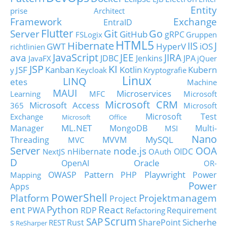
Entity
prise Architect
Framework
Exchange
EntraID
Flutter
Git
Go
Server
GitHub
gRPC
FSLogix
Gruppen
HTML5
Hibernate
IIS
J
GWT
HyperV
iOS
richtlinien
JavaScript
ava
JEE
JIRA
JDBC
Jenkins
JPA
JavaFX
jQuer
JSP
KI
JSF
Kanban
Kotlin
Kubern
y
Keycloak
Kryptografie
Linux
LINQ
etes
Machine
MAUI
Microservices
Learning
MFC
Microsoft
Microsoft CRM
Microsoft Access
365
Microsoft
Microsoft Test
Exchange
Microsoft Office
ML.NET
Manager
MongoDB
Multi-
MSI
Nano
MySQL
Threading
MVVM
MVC
Server
node.js
OOA
nHibernate
OIDC
NextJS
OAuth
D
Oracle
OpenAI
OR-
Pattern
Playwright
OWASP
PHP
Power
Mapping
Power
Apps
PowerShell
Platform
Projektmanagem
Project
ent
Python
React
PWA
RDP
Requirement
Refactoring
Scrum
SAP
Sicherhe
s
Rust
SharePoint
REST
ReSharper