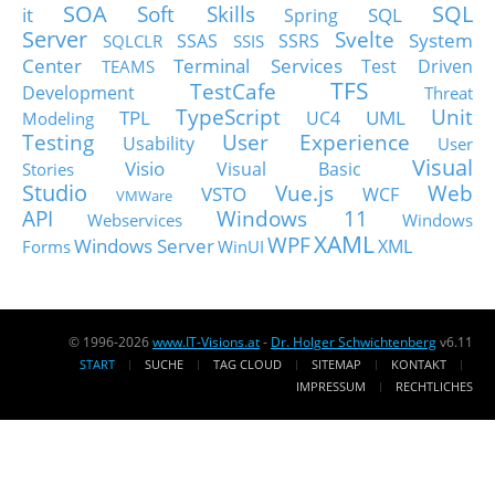
SOA
SQL
Soft Skills
it
SQL
Spring
Server
Svelte
System
SSAS
SSRS
SQLCLR
SSIS
Center
Terminal Services
Test Driven
TEAMS
TFS
TestCafe
Development
Threat
TypeScript
Unit
TPL
UML
UC4
Modeling
Testing
User Experience
Usability
User
Visual
Visio
Visual Basic
Stories
Studio
Vue.js
Web
VSTO
WCF
VMWare
API
Windows 11
Webservices
Windows
XAML
WPF
Windows Server
XML
Forms
WinUI
© 1996-2026
www.IT-Visions.at
-
Dr. Holger Schwichtenberg
v6.11
START
SUCHE
TAG CLOUD
SITEMAP
KONTAKT
IMPRESSUM
RECHTLICHES