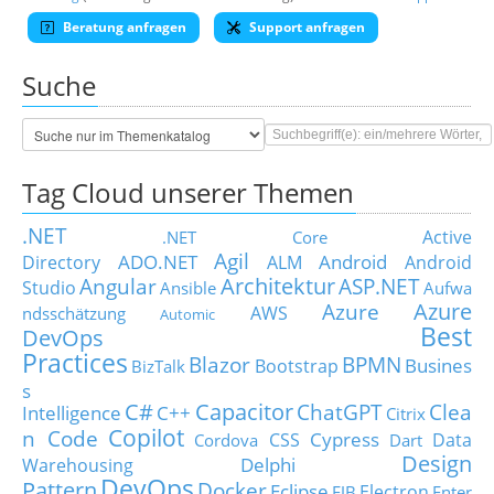
Beratung anfragen
Support anfragen
Suche
Tag Cloud unserer Themen
.NET
Active
.NET Core
Agil
ADO.NET
Android
Directory
ALM
Android
Architektur
Angular
ASP.NET
Studio
Ansible
Aufwa
Azure
Azure
AWS
ndsschätzung
Automic
Best
DevOps
Practices
Blazor
BPMN
Busines
Bootstrap
BizTalk
s
C#
Capacitor
ChatGPT
Clea
Intelligence
C++
Citrix
Copilot
n Code
Cypress
CSS
Data
Cordova
Dart
Design
Delphi
Warehousing
DevOps
Pattern
Docker
Eclipse
Electron
EJB
Enter