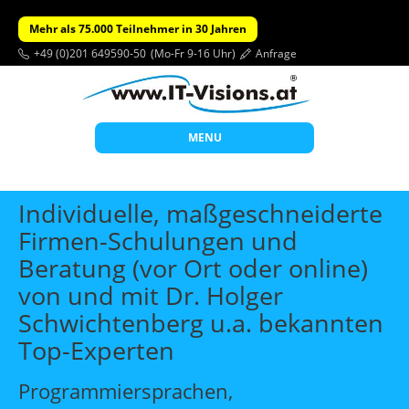
Mehr als 75.000 Teilnehmer in 30 Jahren
+49 (0)201 649590-50
(Mo-Fr 9-16 Uhr)
Anfrage
MENU
Start
Individuelle, maßgeschneiderte
Themen
Firmen-Schulungen und
Beratung (vor Ort oder online)
Beratung
von und mit Dr. Holger
Individuelle Schulungen
Schwichtenberg u.a. bekannten
Offene Seminare
Top-Experten
Wissen
Programmiersprachen,
Über uns