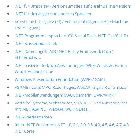
.NET für Umsteiger (Versionsumstieg auf die aktuellste Version)
.NET für Umsteiger von anderen Sprachen
Künstliche Intelligenz (KI) / Artificial intelligence (AI) / Machine
Learning (ML)
.NET-Programmiersprachen: C#, Visual Basic .NET, C++/CLI, F#
.NET-Klassenbibliothek
.NET-Datenzugriff: ADO.NET, Entity Framework (Core),
nHibernate, …
.NET-basierte Desktop-Anwendungen: WPF, Windows Forms,
WinUI, Avalonia, Uno
Windows Presentation Foundation (WPF) / XAML
ASP.NET Core: MVC, Razor Pages, WebAPI, SignalR und Blazor
.NET-Mobilanwendungen: MAUI, Xamarin, UWP/WinRT
Verteilte Systeme, Webservices, SOA, REST und Microservices
mit .NET: ASP.NET WebAPI, WCF, OData, …
.NET-Spezialthemen
ältere .NET Versionen (.NET 1.0, 2.0, 3.0, 3.5, 4.0, 4.5, 4.6, 4.7, 4.8,
.NET Core)