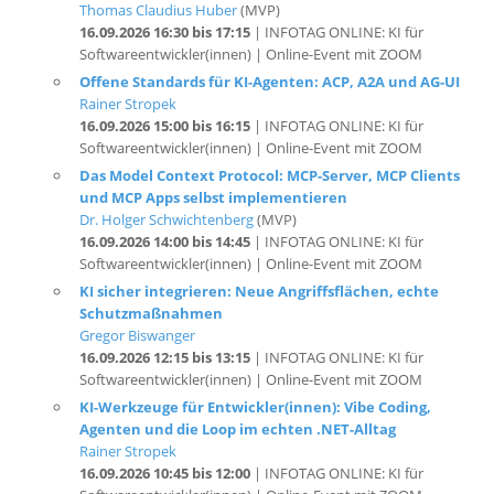
Softwareentwickler(innen) | Online-Event mit ZOOM
Offene Standards für KI-Agenten: ACP, A2A und AG-UI
Rainer Stropek
16.09.2026 15:00 bis 16:15
| INFOTAG ONLINE: KI für
Softwareentwickler(innen) | Online-Event mit ZOOM
Das Model Context Protocol: MCP-Server, MCP Clients
und MCP Apps selbst implementieren
Dr. Holger Schwichtenberg
(MVP)
16.09.2026 14:00 bis 14:45
| INFOTAG ONLINE: KI für
Softwareentwickler(innen) | Online-Event mit ZOOM
KI sicher integrieren: Neue Angriffsflächen, echte
Schutzmaßnahmen
Gregor Biswanger
16.09.2026 12:15 bis 13:15
| INFOTAG ONLINE: KI für
Softwareentwickler(innen) | Online-Event mit ZOOM
KI-Werkzeuge für Entwickler(innen): Vibe Coding,
Agenten und die Loop im echten .NET-Alltag
Rainer Stropek
16.09.2026 10:45 bis 12:00
| INFOTAG ONLINE: KI für
Softwareentwickler(innen) | Online-Event mit ZOOM
KI-Grundlagen für Entwickler(innen): Funktionsweise