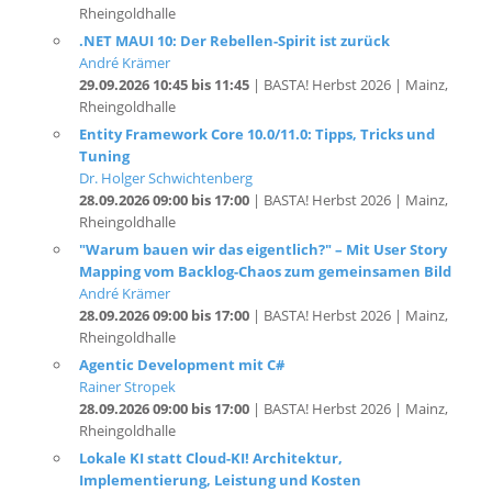
André Krämer
29.09.2026 10:45 bis 11:45
| BASTA! Herbst 2026 | Mainz,
Rheingoldhalle
Entity Framework Core 10.0/11.0: Tipps, Tricks und
Tuning
Dr. Holger Schwichtenberg
28.09.2026 09:00 bis 17:00
| BASTA! Herbst 2026 | Mainz,
Rheingoldhalle
"Warum bauen wir das eigentlich?" – Mit User Story
Mapping vom Backlog-Chaos zum gemeinsamen Bild
André Krämer
28.09.2026 09:00 bis 17:00
| BASTA! Herbst 2026 | Mainz,
Rheingoldhalle
Agentic Development mit C#
Rainer Stropek
28.09.2026 09:00 bis 17:00
| BASTA! Herbst 2026 | Mainz,
Rheingoldhalle
Lokale KI statt Cloud-KI! Architektur,
Implementierung, Leistung und Kosten
Thomas Claudius Huber
(MVP)
16.09.2026 16:30 bis 17:15
| INFOTAG ONLINE: KI für