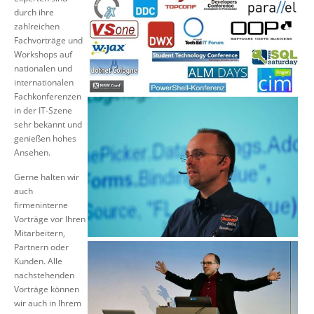
durch ihre
Suche
zahlreichen
Fachvorträge und
Workshops auf
nationalen und
internationalen
Fachkonferenzen
in der IT-Szene
sehr bekannt und
genießen hohes
Ansehen.
Gerne halten wir
auch
firmeninterne
Vorträge vor Ihren
Mitarbeitern,
Partnern oder
Kunden. Alle
nachstehenden
Vorträge können
wir auch in Ihrem