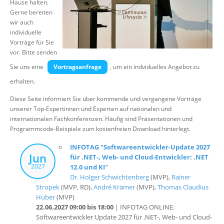
Hause halten.
Gerne bereiten
wir auch
individuelle
Vorträge für Sie vor. Bitte senden Sie uns eine
Vortragsanfrage
,
um ein indviduelles Angebot zu erhalten.
Diese Seite informiert Sie über kommende und vergangene Vorträge
unserer Top-Expertinnen und Experten auf nationalen und
internationalen Fachkonferenzen. Häufig sind Präsentationen und
Programmcode-Beispiele zum kostenfreien Download hinterlegt.
INFOTAG "Softwareentwickler-Update 2027
Jun
für .NET-, Web- und Cloud-Entwickler: .NET
2027
12.0 und KI"
Dr. Holger Schwichtenberg
(MVP),
Rainer
Stropek
(MVP, RD),
André Krämer
(MVP),
Thomas Claudius
Huber
(MVP)
22.06.2027 09:00 bis 18:00
| INFOTAG ONLINE:
Softwareentwickler Update 2027 für .NET-, Web- und Cloud-
Entwickler | Online-Event mit ZOOM
Better Code .NET 11.0: KI