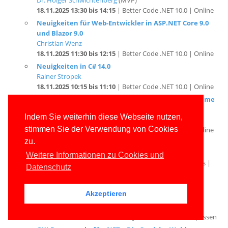
Neuigkeiten für Web-Entwickler in ASP.NET Core 9.0
und Blazor 9.0
Christian Wenz
18.11.2025 11:30 bis 12:15
| Better Code .NET 10.0 | Online
Neuigkeiten in C# 14.0
Rainer Stropek
18.11.2025 10:15 bis 11:10
| Better Code .NET 10.0 | Online
.NET 10.0 im Überblick: Neuigkeiten für SDK, Runtime
und Basisklassen
Dr. Holger Schwichtenberg
(MVP)
18.11.2025 09:15 bis 10:00
| Better Code .NET 10.0 | Online
Indem Sie weiterhin diese Webseite nutzen,
Was kommt mit .NET 10.0?
stimmen Sie der Verwendung von Cookies
Dr. Holger Schwichtenberg
(MVP)
zu.
03.11.2025 10:00 bis 11:30
| Entwickler.de Online Events |
Online
Weitere Informationen zu Cookies und
Das Beste in .NET 10.0 und C# 14.0
Datenschutz
Sep
Dr. Holger Schwichtenberg
(MVP)
2025
27.09.2025 16:20 bis 17:20
| iterate=>RUHR
Akzeptieren
2025: Die Community-Konferenz im Pott | Essen
GUI-Frameworks für .NET – Die Qual der Wahl
Dr. Holger Schwichtenberg
(MVP)