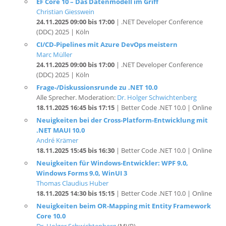
24.11.2025 09:00 bis 17:00
| .NET Developer Conference
(DDC) 2025 | Köln
CI/CD-Pipelines mit Azure DevOps meistern
Marc Müller
24.11.2025 09:00 bis 17:00
| .NET Developer Conference
(DDC) 2025 | Köln
Frage-/Diskussionsrunde zu .NET 10.0
Alle Sprecher. Moderation:
Dr. Holger Schwichtenberg
18.11.2025 16:45 bis 17:15
| Better Code .NET 10.0 | Online
Neuigkeiten bei der Cross-Platform-Entwicklung mit
.NET MAUI 10.0
André Krämer
18.11.2025 15:45 bis 16:30
| Better Code .NET 10.0 | Online
Neuigkeiten für Windows-Entwickler: WPF 9.0,
Windows Forms 9.0, WinUI 3
Thomas Claudius Huber
18.11.2025 14:30 bis 15:15
| Better Code .NET 10.0 | Online
Neuigkeiten beim OR-Mapping mit Entity Framework
Core 10.0
Dr. Holger Schwichtenberg
(MVP)
18.11.2025 13:30 bis 14:15
| Better Code .NET 10.0 | Online