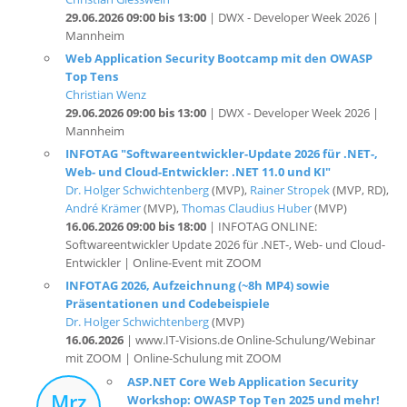
Web Application Security Bootcamp mit den OWASP
Top Tens
Christian Wenz
29.06.2026 09:00 bis 13:00
| DWX - Developer Week 2026 |
Mannheim
INFOTAG "Softwareentwickler-Update 2026 für .NET-,
Web- und Cloud-Entwickler: .NET 11.0 und KI"
Dr. Holger Schwichtenberg
(MVP),
Rainer Stropek
(MVP, RD),
André Krämer
(MVP),
Thomas Claudius Huber
(MVP)
16.06.2026 09:00 bis 18:00
| INFOTAG ONLINE:
Softwareentwickler Update 2026 für .NET-, Web- und Cloud-
Entwickler | Online-Event mit ZOOM
INFOTAG 2026, Aufzeichnung (~8h MP4) sowie
Präsentationen und Codebeispiele
Dr. Holger Schwichtenberg
(MVP)
16.06.2026
| www.IT-Visions.de Online-Schulung/Webinar
mit ZOOM | Online-Schulung mit ZOOM
ASP.NET Core Web Application Security
Mrz
Workshop: OWASP Top Ten 2025 und mehr!
2026
Christian Wenz
06.03.2026 09:00 bis 16:30
| BASTA! Frühjahr