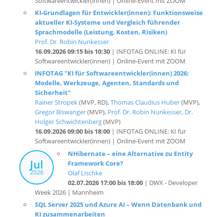
aktueller KI-Systeme und Vergleich führender
Sprachmodelle (Leistung, Kosten, Risiken)
Prof. Dr. Robin Nunkesser
16.09.2026 09:15 bis 10:30
| INFOTAG ONLINE: KI für
Softwareentwickler(innen) | Online-Event mit ZOOM
INFOTAG "KI für Softwareentwickler(innen) 2026:
Modelle, Werkzeuge, Agenten, Standards und
Sicherheit"
Rainer Stropek
(MVP, RD),
Thomas Claudius Huber
(MVP),
Gregor Biswanger
(MVP),
Prof. Dr. Robin Nunkesser
,
Dr.
Holger Schwichtenberg
(MVP)
16.09.2026 09:00 bis 18:00
| INFOTAG ONLINE: KI für
Softwareentwickler(innen) | Online-Event mit ZOOM
NHibernate – eine Alternative zu Entity
Jul
Framework Core?
2026
Olaf Lischke
02.07.2026 17:00 bis 18:00
| DWX - Developer
Week 2026 | Mannheim
SQL Server 2025 und Azure AI – Wenn Datenbank und
KI zusammenarbeiten
Thorsten Kansy
02.07.2026 17:00 bis 18:00
| DWX - Developer Week 2026 |