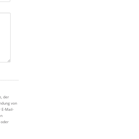
e, der
ndung von
 E-Mail-
en
 oder