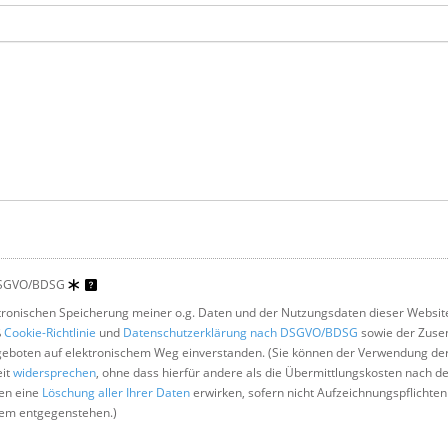
DSGVO/BDSG
ektronischen Speicherung meiner o.g. Daten und der Nutzungsdaten dieser Websit
ß
Cookie-Richtlinie
und
Datenschutzerklärung nach DSGVO/BDSG
sowie der Zuse
geboten auf elektronischem Weg einverstanden. (Sie können der Verwendung der
eit
widersprechen
, ohne dass hierfür andere als die Übermittlungskosten nach d
nen eine
Löschung aller Ihrer Daten
erwirken, sofern nicht Aufzeichnungspflichten
dem entgegenstehen.)