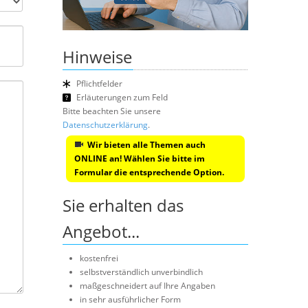
Hinweise
Pflichtfelder
Erläuterungen zum Feld
Bitte beachten Sie unsere
Datenschutzerklärung
.
Wir bieten alle Themen auch
ONLINE an! Wählen Sie bitte im
Formular die entsprechende Option.
Sie erhalten das
Angebot...
kostenfrei
selbstverständlich unverbindlich
maßgeschneidert auf Ihre Angaben
in sehr ausführlicher Form