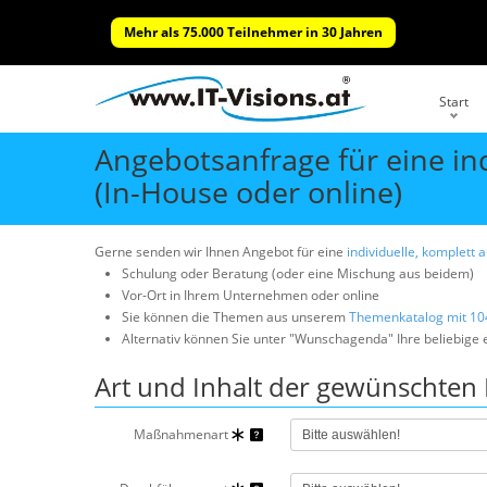
Mehr als 75.000 Teilnehmer in 30 Jahren
Start
Angebotsanfrage für eine in
(In-House oder online)
Gerne senden wir Ihnen Angebot für eine
individuelle, komplett
Schulung oder Beratung (oder eine Mischung aus beidem)
Vor-Ort in Ihrem Unternehmen oder online
Sie können die Themen aus unserem
Themenkatalog mit 10
Alternativ können Sie unter "Wunschagenda" Ihre beliebige
Art und Inhalt der gewünscht
Maßnahmenart