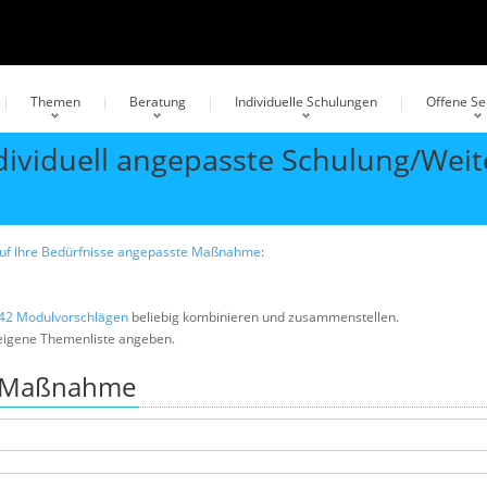
Themen
Beratung
Individuelle Schulungen
Offene S
dividuell angepasste Schulung/Wei
 auf Ihre Bedürfnisse angepasste Maßnahme
:
42 Modulvorschlägen
beliebig kombinieren und zusammenstellen.
 eigene Themenliste angeben.
en Maßnahme