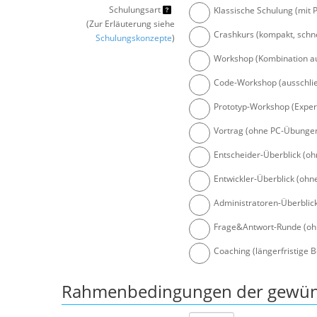
Schulungsart
Klassische Schulung (mit
(Zur Erläuterung siehe
Crashkurs (kompakt, schn
Schulungskonzepte
)
Workshop (Kombination a
Code-Workshop (ausschli
Prototyp-Workshop (Expert
Vortrag (ohne PC-Übungen
Entscheider-Überblick (o
Entwickler-Überblick (oh
Administratoren-Überblic
Frage&Antwort-Runde (oh
Coaching (längerfristige 
Rahmenbedingungen der gewü