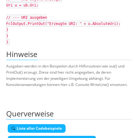
Uri u = ub.Uri;
// --- URI ausgeben
FclOutput.PrintOut("Erzeugte URI: " + u.AbsoluteUri);
}
}
}
Hinweise
Ausgaben werden in den Beispielen durch Hilfsroutinen wie out() und
PrintOut() erzeugt. Diese sind hier nicht angegeben, da deren
Implementierung von der jeweiligen Umgebung abhängt. Für
Konsolenanwendungen können hier z.B. Console.WriteLine() einsetzen.
Querverweise
Liste aller Codebeispiele