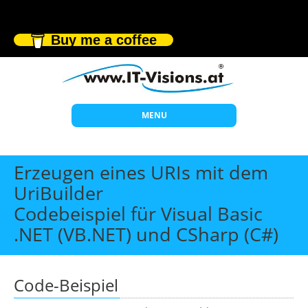
Buy me a coffee
MENU
Start
Erzeugen eines URIs mit dem
Themen
UriBuilder
Codebeispiel für Visual Basic
Beratung
.NET (VB.NET) und CSharp (C#)
Individuelle Schulungen
Offene Seminare
Code-Beispiel
Wissen
Über uns