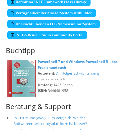
Definition '.NET Framework Class Library'
Verfügbarkeit der Klasse 'System.UriBuilder'
Übersicht über den FCL-Namensraum 'System'
.NET & Visual Studio Community Portal
Buchtipp
PowerShell 7 und Windows PowerShell 5 – das
Praxishandbuch
Autor(en):
Dr. Holger Schwichtenberg
Erschienen 2024
Umfang:
1426 Seiten
ISBN:
3446481958
Beratung & Support
.NET/C# und Java/JEE im Vergleich: Welche
Softwareentwicklungsplattform ist besser?