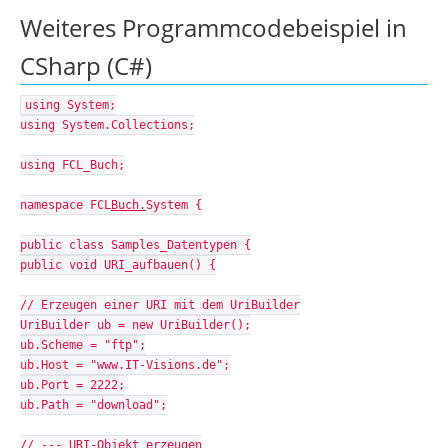
Weiteres Programmcodebeispiel in
CSharp (C#)
using System;
using System.Collections;
using FCL_Buch;
namespace FCL
Buch.
System {
public class Samples_Datentypen {
public void URI_aufbauen() {
// Erzeugen einer URI mit dem UriBuilder
UriBuilder ub = new UriBuilder();
ub.Scheme = "ftp";
ub.Host = "www.IT-Visions.de";
ub.Port = 2222;
ub.Path = "download";
// --- URI-Objekt erzeugen