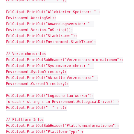
FclOutput.PrintOut("- " + s);
FclOutput.PrintOut("Allokierter Speicher: " +
Environment.WorkingSet);
FclOutput.PrintOut("Anwendungsversion: " +
Environment.Version.ToString());
FclOutput.PrintOut("Stacktrace:");
FclOutput.PrintOut(Environment.StackTrace);
// Verzeichnisinfos
FclOutput.PrintOutSubHeader("Verzeichnisinformationen");
FclOutput.PrintOut("Systemverzeichnis: " +
Environment.SystemDirectory);
FclOutput.PrintOut("Aktuelle Verzeichnis:" +
Environment.CurrentDirectory);
FclOutput.PrintOut("Logische Laufwerke:");
foreach ( string s in Environment.GetLogicalDrives() )
FclOutput.PrintOut("- " + s);
// Plattform-Infos
FclOutput.PrintOutSubHeader("Plattforminformationen");
FclOutput.PrintOut("Plattform-Typ:" +