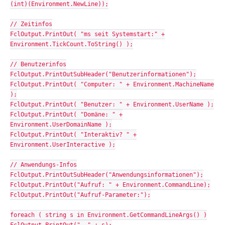
(int)(Environment.NewLine));
// Zeitinfos
FclOutput.PrintOut( "ms seit Systemstart:" +
Environment.TickCount.ToString() );
// Benutzerinfos
FclOutput.PrintOutSubHeader("Benutzerinformationen");
FclOutput.PrintOut( "Computer: " + Environment.MachineName
);
FclOutput.PrintOut( "Benutzer: " + Environment.UserName );
FclOutput.PrintOut( "Domäne: " +
Environment.UserDomainName );
FclOutput.PrintOut( "Interaktiv? " +
Environment.UserInteractive );
// Anwendungs-Infos
FclOutput.PrintOutSubHeader("Anwendungsinformationen");
FclOutput.PrintOut("Aufruf: " + Environment.CommandLine);
FclOutput.PrintOut("Aufruf-Parameter:");
foreach ( string s in Environment.GetCommandLineArgs() )