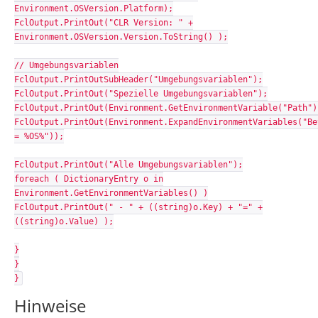
Environment.OSVersion.Platform);
FclOutput.PrintOut("CLR Version: " +
Environment.OSVersion.Version.ToString() );
// Umgebungsvariablen
FclOutput.PrintOutSubHeader("Umgebungsvariablen");
FclOutput.PrintOut("Spezielle Umgebungsvariablen");
FclOutput.PrintOut(Environment.GetEnvironmentVariable("Path")
FclOutput.PrintOut(Environment.ExpandEnvironmentVariables("Be
= %OS%"));
FclOutput.PrintOut("Alle Umgebungsvariablen");
foreach ( DictionaryEntry o in
Environment.GetEnvironmentVariables() )
FclOutput.PrintOut(" - " + ((string)o.Key) + "=" +
((string)o.Value) );
}
}
}
Hinweise