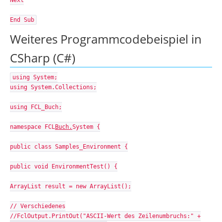
Next
End Sub
Weiteres Programmcodebeispiel in
CSharp (C#)
using System;
using System.Collections;
using FCL_Buch;
namespace FCL
Buch.
System {
public class Samples_Environment {
public void EnvironmentTest() {
ArrayList result = new ArrayList();
// Verschiedenes
//FclOutput.PrintOut("ASCII-Wert des Zeilenumbruchs:" +