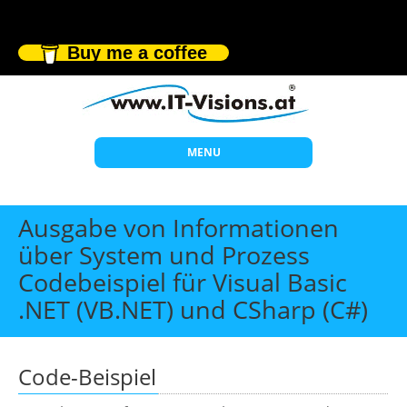
Buy me a coffee
MENU
Start
Ausgabe von Informationen
Themen
über System und Prozess
Codebeispiel für Visual Basic
Beratung
.NET (VB.NET) und CSharp (C#)
Individuelle Schulungen
Offene Seminare
Code-Beispiel
Wissen
Über uns