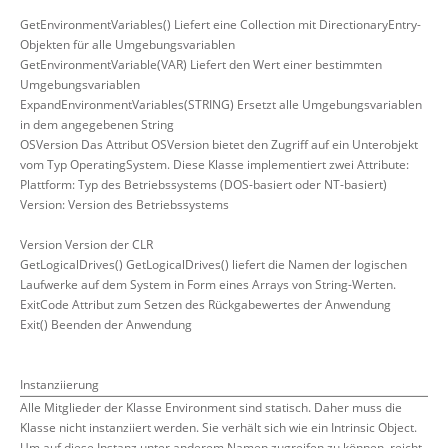
GetEnvironmentVariables() Liefert eine Collection mit DirectionaryEntry-
Objekten für alle Umgebungsvariablen
GetEnvironmentVariable(VAR) Liefert den Wert einer bestimmten
Umgebungsvariablen
ExpandEnvironmentVariables(STRING) Ersetzt alle Umgebungsvariablen
in dem angegebenen String
OSVersion Das Attribut OSVersion bietet den Zugriff auf ein Unterobjekt
vom Typ OperatingSystem. Diese Klasse implementiert zwei Attribute:
Plattform: Typ des Betriebssystems (DOS-basiert oder NT-basiert)
Version: Version des Betriebssystems
Version Version der CLR
GetLogicalDrives() GetLogicalDrives() liefert die Namen der logischen
Laufwerke auf dem System in Form eines Arrays von String-Werten.
ExitCode Attribut zum Setzen des Rückgabewertes der Anwendung
Exit() Beenden der Anwendung
Instanziierung
Alle Mitglieder der Klasse Environment sind statisch. Daher muss die
Klasse nicht instanziiert werden. Sie verhält sich wie ein Intrinsic Object.
Um auf diese Instanz unter anderem Namen zugreifen zu können, reicht