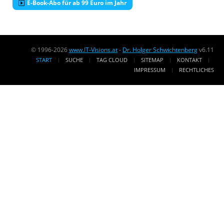
E-Book-Abo für ab 99 Euro im Jahr
© 1996-2026
www.IT-Visions.at
-
Dr. Holger Schwichtenberg
v6.11
START
SUCHE
TAG CLOUD
SITEMAP
KONTAKT
IMPRESSUM
RECHTLICHES