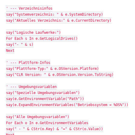
' --- Verzeichnisinfos
say("Systemverzeichnis: " & e.SystemDirectory)
say("Aktuelles Verzeichnis:" & e.CurrentDirectory)
say("Logische Laufwerke:")
For Each s In e.GetLogicalDrives()
say("- " & s)
Next
' --- Plattform-Infos
say("Plattform-Typ:" & e.OSVersion.Platform)
say("CLR Version: " & e.OSVersion.Version.ToString)
' --- Umgebungsvariablen
say("Spezielle Umgebungsvariablen")
say(e.GetEnvironmentVariable("Path"))
say(e.ExpandEnvironmentVariables("Betriebssystem = %OS%"))
say("Alle Umgebungsvariablen")
For Each o In e.GetEnvironmentVariables
say(" - " & CStr(o.Key) & "=" & CStr(o.Value))