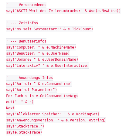
' --- Verschiedenes
say("ASCII-Wert des Zeilenumbruchs:" & Asc(e.NewLine))
' --- Zeitinfos
say("ms seit Systemstart:" & e.TickCount)
' --- Benutzerinfos
say("Computer: " & e.MachineName)
say("Benutzer: " & e.UserName)
say("Domäne: " & e.UserDomainName)
say("Interaktiv? " & e.UserInteractive)
' --- Anwendungs-Infos
say("Aufruf: " & e.CommandLine)
say("Aufruf-Parameter:")
For Each s In e.GetCommandLineArgs
out("- " & s)
Next
say("Allokierter Speicher: " & e.WorkingSet)
say("Anwendungsversion: " & e.Version.ToString)
say("Stacktrace:")
say(e.StackTrace)