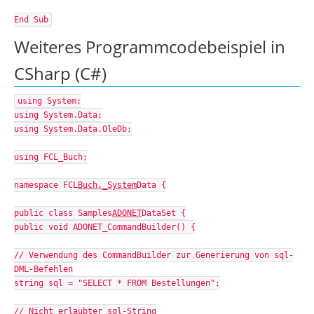
End Sub
Weiteres Programmcodebeispiel in
CSharp (C#)
using System;
using System.Data;
using System.Data.OleDb;
using FCL_Buch;
namespace FCL
Buch._System
Data {
public class Samples
ADONET
DataSet {
public void ADONET_CommandBuilder() {
// Verwendung des CommandBuilder zur Generierung von sql-
DML-Befehlen
string sql = "SELECT * FROM Bestellungen";
// Nicht erlaubter sql-String