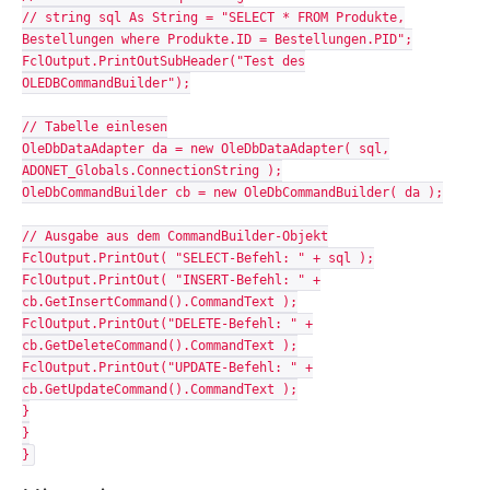
// string sql As String = "SELECT * FROM Produkte,
Bestellungen where Produkte.ID = Bestellungen.PID";
FclOutput.PrintOutSubHeader("Test des
OLEDBCommandBuilder");
// Tabelle einlesen
OleDbDataAdapter da = new OleDbDataAdapter( sql,
ADONET_Globals.ConnectionString );
OleDbCommandBuilder cb = new OleDbCommandBuilder( da );
// Ausgabe aus dem CommandBuilder-Objekt
FclOutput.PrintOut( "SELECT-Befehl: " + sql );
FclOutput.PrintOut( "INSERT-Befehl: " +
cb.GetInsertCommand().CommandText );
FclOutput.PrintOut("DELETE-Befehl: " +
cb.GetDeleteCommand().CommandText );
FclOutput.PrintOut("UPDATE-Befehl: " +
cb.GetUpdateCommand().CommandText );
}
}
}