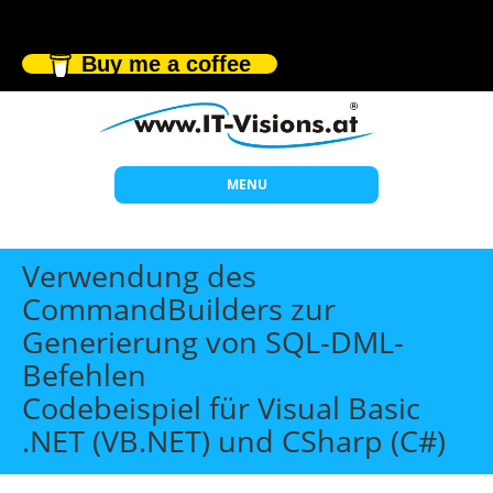
Buy me a coffee
MENU
Start
Verwendung des
Themen
CommandBuilders zur
Generierung von SQL-DML-
Beratung
Befehlen
Individuelle Schulungen
Codebeispiel für Visual Basic
Offene Seminare
.NET (VB.NET) und CSharp (C#)
Wissen
Über uns