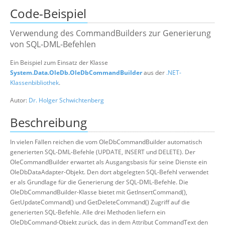
Code-Beispiel
Suche
Verwendung des CommandBuilders zur Generierung
von SQL-DML-Befehlen
Ein Beispiel zum Einsatz der Klasse
System.Data.OleDb.OleDbCommandBuilder
aus der
.NET-
Klassenbibliothek
.
Autor:
Dr. Holger Schwichtenberg
Beschreibung
In vielen Fällen reichen die vom OleDbCommandBuilder automatisch
generierten SQL-DML-Befehle (UPDATE, INSERT und DELETE). Der
OleCommandBuilder erwartet als Ausgangsbasis für seine Dienste ein
OleDbDataAdapter-Objekt. Den dort abgelegten SQL-Befehl verwendet
er als Grundlage für die Generierung der SQL-DML-Befehle. Die
OleDbCommandBuilder-Klasse bietet mit GetInsertCommand(),
GetUpdateCommand() und GetDeleteCommand() Zugriff auf die
generierten SQL-Befehle. Alle drei Methoden liefern ein
OleDbCommand-Objekt zurück, das in dem Attribut CommandText den