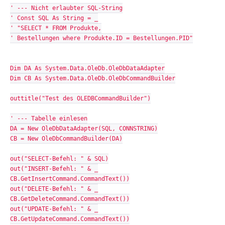
' --- Nicht erlaubter SQL-String
' Const SQL As String = _
' "SELECT * FROM Produkte,
' Bestellungen where Produkte.ID = Bestellungen.PID"
Dim DA As System.Data.OleDb.OleDbDataAdapter
Dim CB As System.Data.OleDb.OleDbCommandBuilder
outtitle("Test des OLEDBCommandBuilder")
' --- Tabelle einlesen
DA = New OleDbDataAdapter(SQL, CONNSTRING)
CB = New OleDbCommandBuilder(DA)
out("SELECT-Befehl: " & SQL)
out("INSERT-Befehl: " & _
CB.GetInsertCommand.CommandText())
out("DELETE-Befehl: " & _
CB.GetDeleteCommand.CommandText())
out("UPDATE-Befehl: " & _
CB.GetUpdateCommand.CommandText())