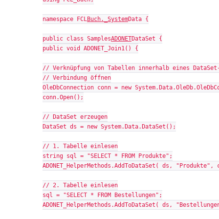
namespace FCL
Buch._System
Data {
public class Samples
ADONET
DataSet {
public void ADONET_Join1() {
// Verknüpfung von Tabellen innerhalb eines DataSet
// Verbindung öffnen
OleDbConnection conn = new System.Data.OleDb.OleDbC
conn.Open();
// DataSet erzeugen
DataSet ds = new System.Data.DataSet();
// 1. Tabelle einlesen
string sql = "SELECT * FROM Produkte";
ADONET_HelperMethods.AddToDataSet( ds, "Produkte", 
// 2. Tabelle einlesen
sql = "SELECT * FROM Bestellungen";
ADONET_HelperMethods.AddToDataSet( ds, "Bestellunge