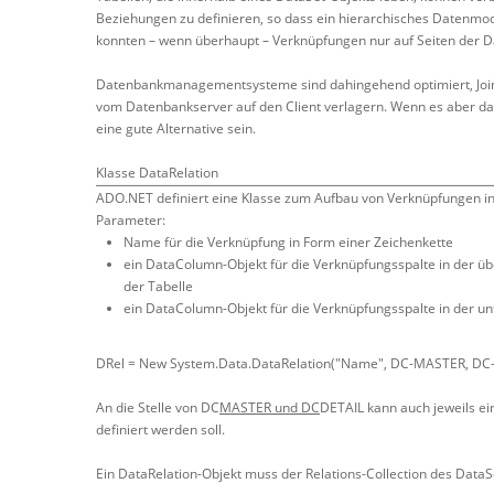
Beziehungen zu definieren, so dass ein hierarchisches Datenmod
konnten – wenn überhaupt – Verknüpfungen nur auf Seiten der D
Datenbankmanagementsysteme sind dahingehend optimiert, Joins
vom Datenbankserver auf den Client verlagern. Wenn es aber da
eine gute Alternative sein.
Klasse DataRelation
ADO.NET definiert eine Klasse zum Aufbau von Verknüpfungen inn
Parameter:
Name für die Verknüpfung in Form einer Zeichenkette
ein DataColumn-Objekt für die Verknüpfungsspalte in der übe
der Tabelle
ein DataColumn-Objekt für die Verknüpfungsspalte in der unt
DRel = New System.Data.DataRelation("Name", DC-MASTER, DC
An die Stelle von DC
MASTER und DC
DETAIL kann auch jeweils e
definiert werden soll.
Ein DataRelation-Objekt muss der Relations-Collection des Data