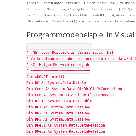
Tabelle "Bestellungen" ermittelt. Für jede Bestellung wird über
der Tabelle "Bestellungen" gegebene Produktnummer ("PID") erm
GetParentRows(). Da durch das Datenmodell klar ist, dass es zu ei
DR2.GetParentRows(DRel2)(0) ermittelt man den ersten (und ein
Programmcodebeispiel in Visual 
' ============================
' .NET-Code-Beispiel in Visual Basic .NET
' Verknüpfung von Tabellen innerhalb eines DataSet-
' (C) Holger@Schwichtenberg.de
' ============================
Sub ADONET_join1()
Dim DS As System.Data.DataSet
Dim Conn As System.Data.OleDb.OleDbConnection
Dim Com As System.Data.OleDb.OleDbCommand
Dim DT As System.Data.DataTable
Dim DR1 As System.Data.DataRow
Dim DR2 As System.Data.DataRow
Dim DR3 As System.Data.DataRow
Dim DRel1 As System.Data.DataRelation
Dim DRel2 As System.Data.DataRelation