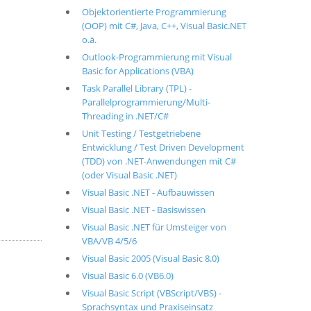
Objektorientierte Programmierung
(OOP) mit C#, Java, C++, Visual Basic.NET
o.ä.
Outlook-Programmierung mit Visual
Basic for Applications (VBA)
Task Parallel Library (TPL) -
Parallelprogrammierung/Multi-
Threading in .NET/C#
Unit Testing / Testgetriebene
Entwicklung / Test Driven Development
(TDD) von .NET-Anwendungen mit C#
(oder Visual Basic .NET)
Visual Basic .NET - Aufbauwissen
Visual Basic .NET - Basiswissen
Visual Basic .NET für Umsteiger von
VBA/VB 4/5/6
Visual Basic 2005 (Visual Basic 8.0)
Visual Basic 6.0 (VB6.0)
Visual Basic Script (VBScript/VBS) -
Sprachsyntax und Praxiseinsatz