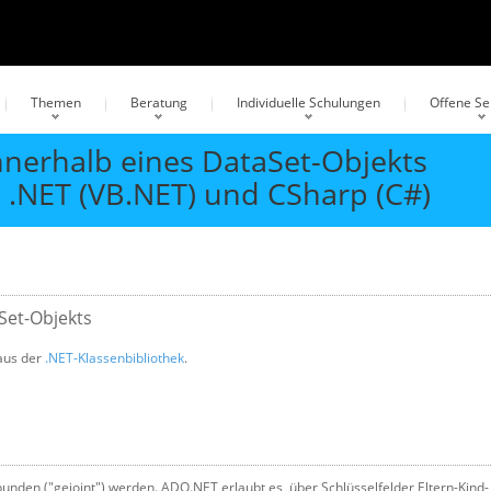
Themen
Beratung
Individuelle Schulungen
Offene S
nnerhalb eines DataSet-Objekts
c .NET (VB.NET) und CSharp (C#)
Set-Objekts
us der
.NET-Klassenbibliothek
.
bunden ("gejoint") werden. ADO.NET erlaubt es, über Schlüsselfelder Eltern-Kind-