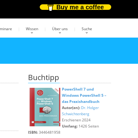
Buy me a coffee
eminare
Wissen
Über uns
Suche
Buchtipp
PowerShell 7 und
Windows PowerShell 5 –
das Praxishandbuch
Autor(en):
Dr. Holger
Schwichtenberg
Erschienen 2024
Umfang:
1426 Seiten
ISBN:
3446481958