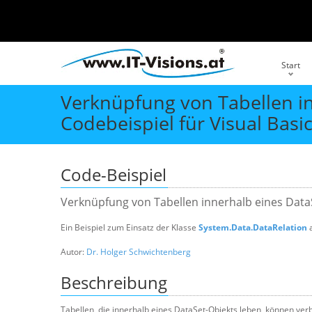
Start
Verknüpfung von Tabellen i
Codebeispiel für Visual Basi
Code-Beispiel
Verknüpfung von Tabellen innerhalb eines Data
Ein Beispiel zum Einsatz der Klasse
System.Data.DataRelation
a
Autor:
Dr. Holger Schwichtenberg
Beschreibung
Tabellen, die innerhalb eines DataSet-Objekts leben, können ver