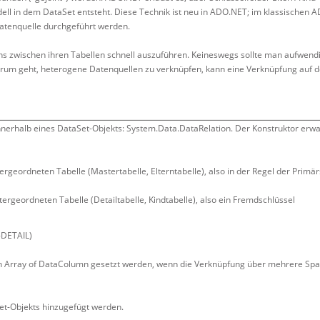
ell in dem DataSet entsteht. Diese Technik ist neu in ADO.NET; im klassischen 
atenquelle durchgeführt werden.
 zwischen ihren Tabellen schnell auszuführen. Keineswegs sollte man aufwendi
rum geht, heterogene Datenquellen zu verknüpfen, kann eine Verknüpfung auf d
erhalb eines DataSet-Objekts: System.Data.DataRelation. Der Konstruktor erwar
rgeordneten Tabelle (Mastertabelle, Elterntabelle), also in der Regel der Primär
ergeordneten Tabelle (Detailtabelle, Kindtabelle), also ein Fremdschlüssel
-DETAIL)
in Array of DataColumn gesetzt werden, wenn die Verknüpfung über mehrere Spa
Set-Objekts hinzugefügt werden.