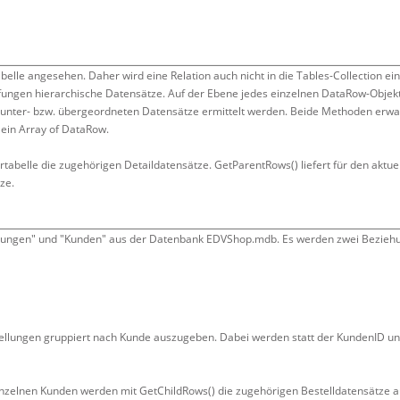
abelle angesehen. Daher wird eine Relation auch nicht in die Tables-Collection ei
ngen hierarchische Datensätze. Auf der Ebene jedes einzelnen DataRow-Objek
 unter- bzw. übergeordneten Datensätze ermittelt werden. Beide Methoden erwa
 ein Array of DataRow.
rtabelle die zugehörigen Detaildatensätze. GetParentRows() liefert für den aktue
ze.
tellungen" und "Kunden" aus der Datenbank EDVShop.mdb. Es werden zwei Bezie
ellungen gruppiert nach Kunde auszugeben. Dabei werden statt der KundenID un
 einzelnen Kunden werden mit GetChildRows() die zugehörigen Bestelldatensätze a