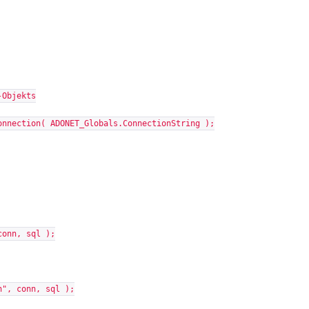
-Objekts
onnection( ADONET_Globals.ConnectionString );
conn, sql );
n", conn, sql );