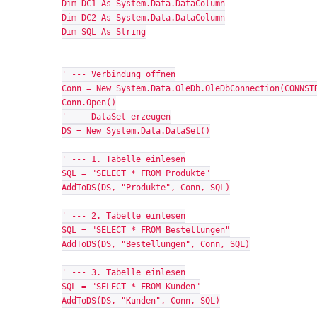
Dim DC1 As System.Data.DataColumn
Dim DC2 As System.Data.DataColumn
Dim SQL As String
' --- Verbindung öffnen
Conn = New System.Data.OleDb.OleDbConnection(CONNST
Conn.Open()
' --- DataSet erzeugen
DS = New System.Data.DataSet()
' --- 1. Tabelle einlesen
SQL = "SELECT * FROM Produkte"
AddToDS(DS, "Produkte", Conn, SQL)
' --- 2. Tabelle einlesen
SQL = "SELECT * FROM Bestellungen"
AddToDS(DS, "Bestellungen", Conn, SQL)
' --- 3. Tabelle einlesen
SQL = "SELECT * FROM Kunden"
AddToDS(DS, "Kunden", Conn, SQL)