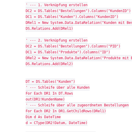
' --- 1. Verknüpfung erstellen
DC2 = DS.Tables("Bestellungen").Columns("KundenID")
DC1 = DS.Tables("Kunden").Columns("KundenID")
DRel1 = New System.Data.DataRelation("Kunden mit Be
DS.Relations.Add(DRel1)
' --- 2. Verknüpfung erstellen
DC2 = DS.Tables("Bestellungen").Columns("PID")
DC1 = DS.Tables("Produkte").Columns("ID")
DRel2 = New System.Data.DataRelation("Produkte mit 
DS.Relations.Add(DRel2)
DT = DS.Tables("Kunden")
' --- Schleife über alle Kunden
For Each DR1 In DT.Rows
out(DR1!KundenName)
' --- Schleife über alle zugeordneten Bestellungen
For Each DR2 In DR1.GetChildRows(DRel1)
Dim d As DateTime
d = CType(DR2!Datum, DateTime)