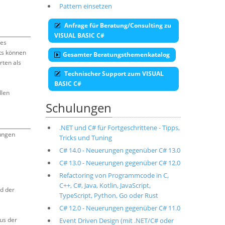
Pattern einsetzen
Anfrage für Beratung/Consulting zu
VISUAL BASIC C#
nes
ts können
Gesamter Beratungsthemenkatalog
rten als
Technischer Support zum VISUAL
BASIC C#
llen
Schulungen
.NET und C# für Fortgeschrittene - Tipps,
hungen
Tricks und Tuning
C# 14.0 - Neuerungen gegenüber C# 13.0
C# 13.0 - Neuerungen gegenüber C# 12.0
Refactoring von Programmcode in C,
C++, C#, Java, Kotlin, JavaScript,
d der
TypeScript, Python, Go oder Rust
C# 12.0 - Neuerungen gegenüber C# 11.0
us der
Event Driven Design (mit .NET/C# oder