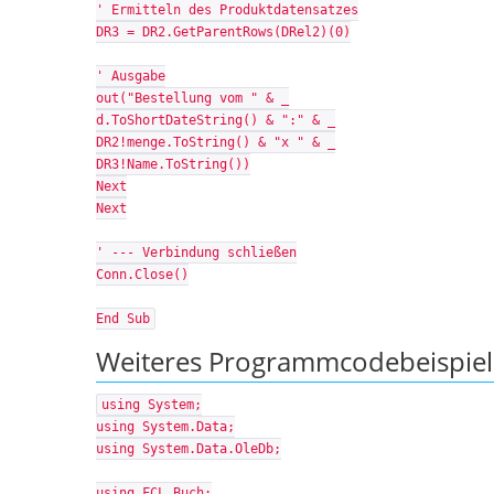
' Ermitteln des Produktdatensatzes
DR3 = DR2.GetParentRows(DRel2)(0)
' Ausgabe
out("Bestellung vom " & _
d.ToShortDateString() & ":" & _
DR2!menge.ToString() & "x " & _
DR3!Name.ToString())
Next
Next
' --- Verbindung schließen
Conn.Close()
End Sub
Weiteres Programmcodebeispiel 
using System;
using System.Data;
using System.Data.OleDb;
using FCL_Buch;