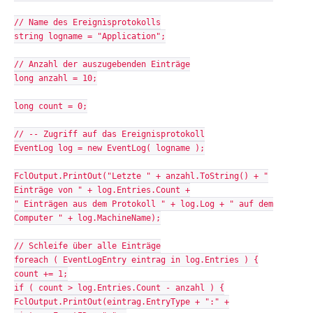
// Name des Ereignisprotokolls
string logname = "Application";
// Anzahl der auszugebenden Einträge
long anzahl = 10;
long count = 0;
// -- Zugriff auf das Ereignisprotokoll
EventLog log = new EventLog( logname );
FclOutput.PrintOut("Letzte " + anzahl.ToString() + "
Einträge von " + log.Entries.Count +
" Einträgen aus dem Protokoll " + log.Log + " auf dem
Computer " + log.MachineName);
// Schleife über alle Einträge
foreach ( EventLogEntry eintrag in log.Entries ) {
count += 1;
if ( count > log.Entries.Count - anzahl ) {
FclOutput.PrintOut(eintrag.EntryType + ":" +