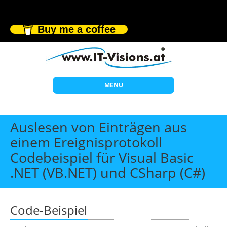
Buy me a coffee
MENU
Start
Auslesen von Einträgen aus
Themen
einem Ereignisprotokoll
Codebeispiel für Visual Basic
Beratung
.NET (VB.NET) und CSharp (C#)
Individuelle Schulungen
Offene Seminare
Code-Beispiel
Wissen
Über uns