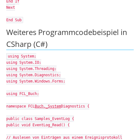
End If
Next
End Sub
Weiteres Programmcodebeispiel in
CSharp (C#)
using System;
using System.IO;
using System.Threading;
using System.Diagnostics;
using System.Windows.Forms;
using FCL_Buch;
namespace FCL
Buch._System
Diagnostics {
public class Samples_EventLog {
public void EventLog_Read() {
// Auslesen von Einträgen aus einem Ereignisprotokoll