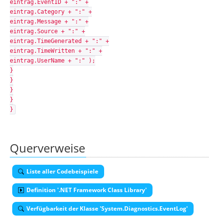
eintrag.EventID + ":" +
eintrag.Category + ":" +
eintrag.Message + ":" +
eintrag.Source + ":" +
eintrag.TimeGenerated + ":" +
eintrag.TimeWritten + ":" +
eintrag.UserName + ":" );
}
}
}
}
}
Querverweise
Liste aller Codebeispiele
Definition '.NET Framework Class Library'
Verfügbarkeit der Klasse 'System.Diagnostics.EventLog'