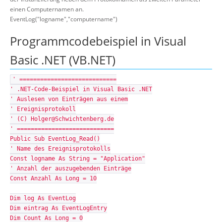
einen Computernamen an.
EventLog("logname","computername")
Programmcodebeispiel in Visual
Basic .NET (VB.NET)
' ============================
' .NET-Code-Beispiel in Visual Basic .NET
' Auslesen von Einträgen aus einem
' Ereignisprotokoll
' (C) Holger@Schwichtenberg.de
' ============================
Public Sub EventLog_Read()
' Name des Ereignisprotokolls
Const logname As String = "Application"
' Anzahl der auszugebenden Einträge
Const Anzahl As Long = 10
Dim log As EventLog
Dim eintrag As EventLogEntry
Dim Count As Long = 0