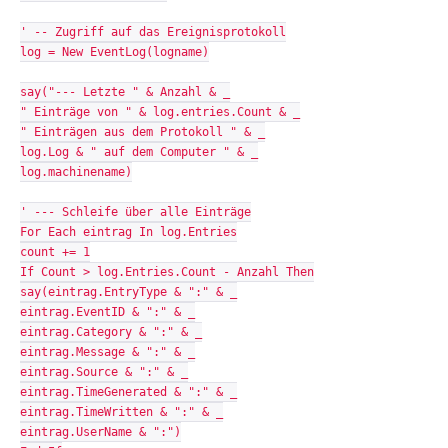
' -- Zugriff auf das Ereignisprotokoll
log = New EventLog(logname)
say("--- Letzte " & Anzahl & _
" Einträge von " & log.entries.Count & _
" Einträgen aus dem Protokoll " & _
log.Log & " auf dem Computer " & _
log.machinename)
' --- Schleife über alle Einträge
For Each eintrag In log.Entries
count += 1
If Count > log.Entries.Count - Anzahl Then
say(eintrag.EntryType & ":" & _
eintrag.EventID & ":" & _
eintrag.Category & ":" & _
eintrag.Message & ":" & _
eintrag.Source & ":" & _
eintrag.TimeGenerated & ":" & _
eintrag.TimeWritten & ":" & _
eintrag.UserName & ":")