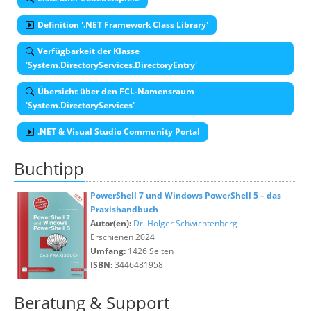
Definition '.NET Framework Class Library'
Verfügbarkeit der Klasse
'System.DirectoryServices.DirectoryEntry'
Übersicht über den FCL-Namensraum
'System.DirectoryServices'
.NET & Visual Studio Community Portal
Buchtipp
PowerShell 7 und Windows PowerShell 5 – das
Praxishandbuch
Autor(en):
Dr. Holger Schwichtenberg
Erschienen 2024
Umfang:
1426 Seiten
ISBN:
3446481958
Beratung & Support