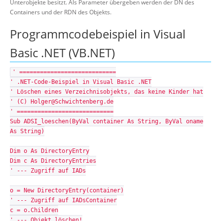
Unterobjekte besitzt. Als Parameter übergeben werden der DN des
Containers und der RDN des Objekts.
Programmcodebeispiel in Visual
Basic .NET (VB.NET)
' ============================
' .NET-Code-Beispiel in Visual Basic .NET
' Löschen eines Verzeichnisobjekts, das keine Kinder hat
' (C) Holger@Schwichtenberg.de
' ============================
Sub ADSI_loeschen(ByVal container As String, ByVal oname
As String)
Dim o As DirectoryEntry
Dim c As DirectoryEntries
' --- Zugriff auf IADs
o = New DirectoryEntry(container)
' --- Zugriff auf IADsContainer
c = o.Children
' --- Objekt löschen!