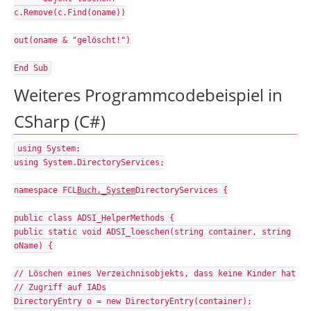
c.Remove(c.Find(oname))
out(oname & "gelöscht!")
End Sub
Weiteres Programmcodebeispiel in
CSharp (C#)
using System;
using System.DirectoryServices;
namespace FCL
Buch._System
DirectoryServices {
public class ADSI_HelperMethods {
public static void ADSI_loeschen(string container, string
oName) {
// Löschen eines Verzeichnisobjekts, dass keine Kinder hat
// Zugriff auf IADs
DirectoryEntry o = new DirectoryEntry(container);