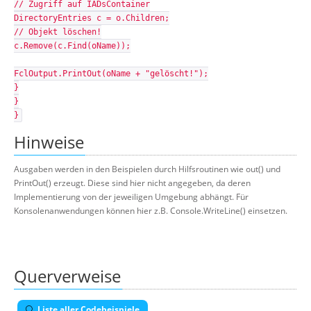
// Zugriff auf IADsContainer
DirectoryEntries c = o.Children;
// Objekt löschen!
c.Remove(c.Find(oName));
FclOutput.PrintOut(oName + "gelöscht!");
}
}
}
Hinweise
Ausgaben werden in den Beispielen durch Hilfsroutinen wie out() und
PrintOut() erzeugt. Diese sind hier nicht angegeben, da deren
Implementierung von der jeweiligen Umgebung abhängt. Für
Konsolenanwendungen können hier z.B. Console.WriteLine() einsetzen.
Querverweise
Liste aller Codebeispiele