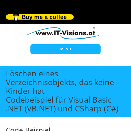
Buy me a coffee
MENU
Start
Löschen eines
Themen
Verzeichnisobjekts, das keine
Kinder hat
Beratung
Codebeispiel für Visual Basic
Individuelle Schulungen
.NET (VB.NET) und CSharp (C#)
Offene Seminare
Wissen
Code-Beispiel
Über uns