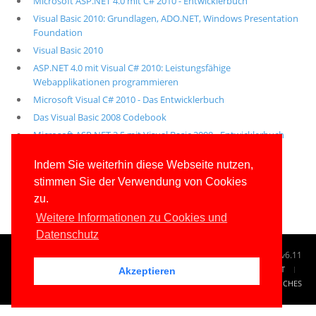
Microsoft ASP.NET 4.0 mit C# 2010 - Entwicklerbuch
Visual Basic 2010: Grundlagen, ADO.NET, Windows Presentation
Foundation
Visual Basic 2010
ASP.NET 4.0 mit Visual C# 2010: Leistungsfähige
Webapplikationen programmieren
Microsoft Visual C# 2010 - Das Entwicklerbuch
Das Visual Basic 2008 Codebook
Microsoft ASP.NET 3.5 mit Visual Basic 2008 - Entwicklerbuch
Alle unsere aktuellen Fachbücher
Indem Sie weiterhin diese Webseite nutzen,
stimmen Sie der Verwendung von Cookies
E-Book-Abo für ab 99 Euro im Jahr
zu.
Weitere Informationen zu Cookies und
Datenschutz
© 1996-2026
www.IT-Visions.at
-
Dr. Holger Schwichtenberg
v6.11
START
SUCHE
TAG CLOUD
SITEMAP
KONTAKT
Akzeptieren
IMPRESSUM
RECHTLICHES