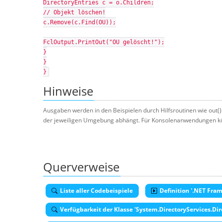
DirectoryEntries c = o.Children;
// Objekt löschen!
c.Remove(c.Find(OU));
FclOutput.PrintOut("OU gelöscht!");
}
}
}
Hinweise
Ausgaben werden in den Beispielen durch Hilfsroutinen wie out()
der jeweiligen Umgebung abhängt. Für Konsolenanwendungen könn
Querverweise
Liste aller Codebeispiele
Definition '.NET Fram
Verfügbarkeit der Klasse 'System.DirectoryServices.Dir