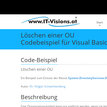
Start
Löschen einer OU
Codebeispiel für Visual Basi
Code-Beispiel
Löschen einer OU
Ein Beispiel zum Einsatz der Klasse
System.DirectoryServices.D
Autor:
Dr. Holger Schwichtenberg
Beschreibung
Eine Organisationseinheit kann nur entfernt werden, wenn sie ke