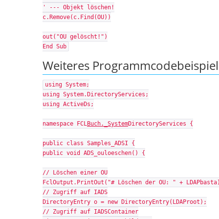
' --- Objekt löschen!
c.Remove(c.Find(OU))
out("OU gelöscht!")
End Sub
Weiteres Programmcodebeispiel 
using System;
using System.DirectoryServices;
using ActiveDs;
namespace FCL
Buch._System
DirectoryServices {
public class Samples_ADSI {
public void ADS_ouloeschen() {
// Löschen einer OU
FclOutput.PrintOut("# Löschen der OU: " + LDAPbasta
// Zugriff auf IADS
DirectoryEntry o = new DirectoryEntry(LDAProot);
// Zugriff auf IADSContainer