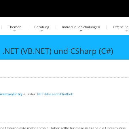
Themen
Beratung
Individuelle Schulungen
Offene S
c .NET (VB.NET) und CSharp (C#)
irectoryEntry
aus der
.NET-Klassenbibliothek
.
ine Unterobjekte mehr enthält. Daher sollte für diese Aufgabe die Unterroutine