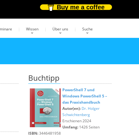
Buy me a coffee
eminare
Wissen
Über uns
Suche
Buchtipp
PowerShell 7 und
Windows PowerShell 5 –
das Praxishandbuch
Autor(en):
Dr. Holger
Schwichtenberg
Erschienen 2024
Umfang:
1426 Seiten
ISBN:
3446481958