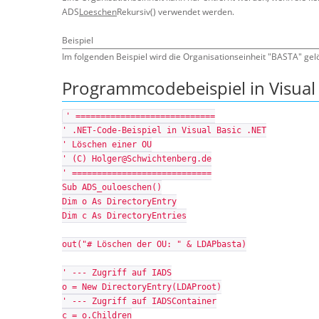
ADS
Loeschen
Rekursiv() verwendet werden.
Beispiel
Im folgenden Beispiel wird die Organisationseinheit "BASTA" gel
Programmcodebeispiel in Visual 
' ============================
' .NET-Code-Beispiel in Visual Basic .NET
' Löschen einer OU
' (C) Holger@Schwichtenberg.de
' ============================
Sub ADS_ouloeschen()
Dim o As DirectoryEntry
Dim c As DirectoryEntries
out("# Löschen der OU: " & LDAPbasta)
' --- Zugriff auf IADS
o = New DirectoryEntry(LDAProot)
' --- Zugriff auf IADSContainer
c = o.Children