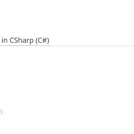
in CSharp (C#)
);