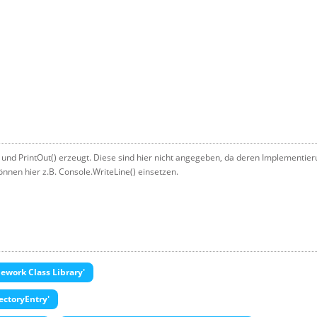
 und PrintOut() erzeugt. Diese sind hier nicht angegeben, da deren Implementie
en hier z.B. Console.WriteLine() einsetzen.
ework Class Library'
ectoryEntry'