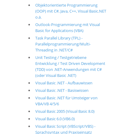
Objektorientierte Programmierung
(OOP) mit C#, Java, C++, Visual Basic.NET
o.ä.
Outlook-Programmierung mit Visual
Basic for Applications (VBA)
Task Parallel Library (TPL) -
Parallelprogrammierung/Multi-
Threading in .NET/C#
Unit Testing / Testgetriebene
Entwicklung / Test Driven Development
(TDD) von .NET-Anwendungen mit C#
(oder Visual Basic .NET)
Visual Basic .NET - Aufbauwissen
Visual Basic .NET - Basiswissen
Visual Basic .NET für Umsteiger von
VBA/VB 4/5/6
Visual Basic 2005 (Visual Basic 8.0)
Visual Basic 6.0 (VB6.0)
Visual Basic Script (VBScript/VBS) -
Sprachsyntax und Praxiseinsatz