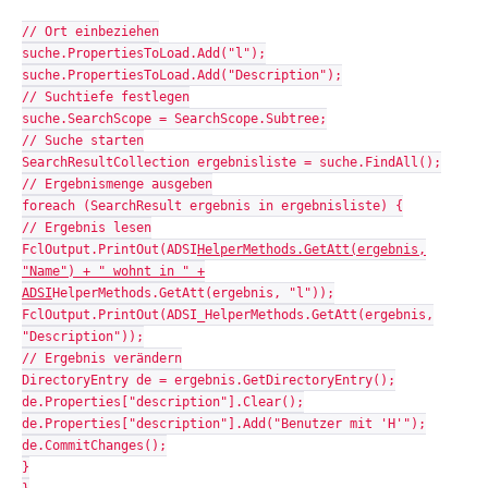
// Ort einbeziehen
suche.PropertiesToLoad.Add("l");
suche.PropertiesToLoad.Add("Description");
// Suchtiefe festlegen
suche.SearchScope = SearchScope.Subtree;
// Suche starten
SearchResultCollection ergebnisliste = suche.FindAll();
// Ergebnismenge ausgeben
foreach (SearchResult ergebnis in ergebnisliste) {
// Ergebnis lesen
FclOutput.PrintOut(ADSI
HelperMethods.GetAtt(ergebnis,
"Name") + " wohnt in " +
ADSI
HelperMethods.GetAtt(ergebnis, "l"));
FclOutput.PrintOut(ADSI_HelperMethods.GetAtt(ergebnis,
"Description"));
// Ergebnis verändern
DirectoryEntry de = ergebnis.GetDirectoryEntry();
de.Properties["description"].Clear();
de.Properties["description"].Add("Benutzer mit 'H'");
de.CommitChanges();
}