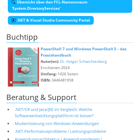
Übersicht über den FCL-Namensraum
'System.DirectoryServices'
.NET & Visual Studio Community Portal
Buchtipp
PowerShell 7 und Windows PowerShell 5 – das
Praxishandbuch
Autor(en):
Dr. Holger Schwichtenberg
Erschienen 2024
Umfang:
1426 Seiten
ISBN:
3446481958
Beratung & Support
.NET/C# und Java/JEE im Vergleich: Welche
Softwareentwicklungsplattform ist besser?
Modernisierung von Windows-Anwendungen
.NET-Performanceprobleme / Leistungsprobleme
Anwendungsarchitektur / Anwendungsdesign /