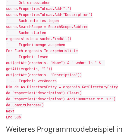
' --- Ort einbeziehen
suche.PropertiesToLoad.Add("l")
suche.PropertiesToLoad.Add("Description")
' --- Suchtiefe festlegen
suche.SearchScope = SearchScope.Subtree
' --- Suche starten
ergebnisliste = suche.FindAll()
' --- Ergebnismenge ausgeben
For Each ergebnis In ergebnisliste
' --- Ergebnis lesen
out(getAtt(ergebnis, "Name") & " wohnt In " & _
getAtt(ergebnis, "l"))
out(getAtt(ergebnis, "Description"))
' --- Ergebnis verändern
Dim de As DirectoryEntry = ergebnis.GetDirectoryEntry
de.Properties("description").Clear()
de.Properties("description").Add("Benutzer mit 'H'")
de.CommitChanges()
Next
End Sub
Weiteres Programmcodebeispiel in