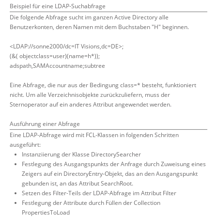
Beispiel für eine LDAP-Suchabfrage
Die folgende Abfrage sucht im ganzen Active Directory alle
Benutzerkonten, deren Namen mit dem Buchstaben "H" beginnen.
<LDAP://sonne2000/dc=IT Visions,dc=DE>;
(&( objectclass=user)(name=h*));
adspath,SAMAccountname;subtree
Eine Abfrage, die nur aus der Bedingung class=* besteht, funktioniert
nicht. Um alle Verzeichnisobjekte zurückzuliefern, muss der
Sternoperator auf ein anderes Attribut angewendet werden.
Ausführung einer Abfrage
Eine LDAP-Abfrage wird mit FCL-Klassen in folgenden Schritten
ausgeführt:
Instanziierung der Klasse DirectorySearcher
Festlegung des Ausgangspunkts der Anfrage durch Zuweisung eines
Zeigers auf ein DirectoryEntry-Objekt, das an den Ausgangspunkt
gebunden ist, an das Attribut SearchRoot.
Setzen des Filter-Teils der LDAP-Abfrage im Attribut Filter
Festlegung der Attribute durch Füllen der Collection
PropertiesToLoad