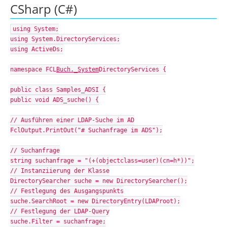
CSharp (C#)
using System;
using System.DirectoryServices;
using ActiveDs;
namespace FCL
Buch._System
DirectoryServices {
public class Samples_ADSI {
public void ADS_suche() {
// Ausführen einer LDAP-Suche im AD
FclOutput.PrintOut("# Suchanfrage im ADS");
// Suchanfrage
string suchanfrage = "(+(objectclass=user)(cn=h*))";
// Instanziierung der Klasse
DirectorySearcher suche = new DirectorySearcher();
// Festlegung des Ausgangspunkts
suche.SearchRoot = new DirectoryEntry(LDAProot);
// Festlegung der LDAP-Query
suche.Filter = suchanfrage;