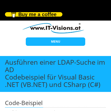
Buy me a coffee
MENU
Start
Ausführen einer LDAP-Suche im
Themen
AD
Codebeispiel für Visual Basic
Beratung
.NET (VB.NET) und CSharp (C#)
Individuelle Schulungen
Offene Seminare
Code-Beispiel
Wissen
Über uns