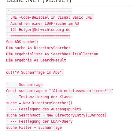
' ============================
' .NET-Code-Beispiel in Visual Basic .NET
' Ausführen einer LDAP-Suche im AD
' (C) Holger@Schwichtenberg.de
' ============================
Sub ADS_suche()
Dim suche As DirectorySearcher
Dim ergebnisliste As SearchResultCollection
Dim ergebnis As SearchResult
out("# Suchanfrage im ADS")
' --- Suchanfrage
Const suchanfrage = "(&(objectclass=user)(cn=h*))"
' --- Instanziierung der Klasse
suche = New DirectorySearcher()
' --- Festlegung des Ausgangspunkts
suche.SearchRoot = New DirectoryEntry(LDAProot)
' --- Festlegung der LDAP-Query
suche.Filter = suchanfrage