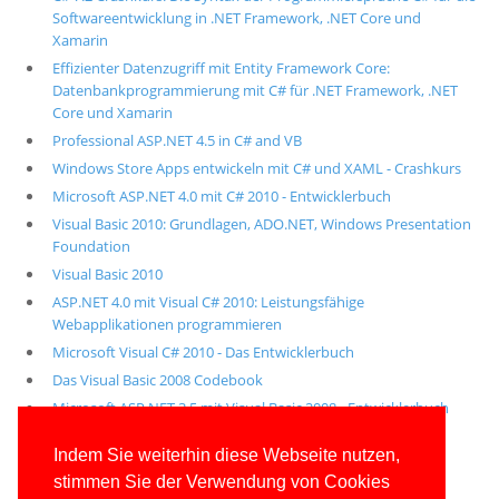
Softwareentwicklung in .NET Framework, .NET Core und
Xamarin
Effizienter Datenzugriff mit Entity Framework Core:
Datenbankprogrammierung mit C# für .NET Framework, .NET
Core und Xamarin
Professional ASP.NET 4.5 in C# and VB
Windows Store Apps entwickeln mit C# und XAML - Crashkurs
Microsoft ASP.NET 4.0 mit C# 2010 - Entwicklerbuch
Visual Basic 2010: Grundlagen, ADO.NET, Windows Presentation
Foundation
Visual Basic 2010
ASP.NET 4.0 mit Visual C# 2010: Leistungsfähige
Webapplikationen programmieren
Microsoft Visual C# 2010 - Das Entwicklerbuch
Das Visual Basic 2008 Codebook
Microsoft ASP.NET 3.5 mit Visual Basic 2008 - Entwicklerbuch
Alle unsere aktuellen Fachbücher
Indem Sie weiterhin diese Webseite nutzen,
stimmen Sie der Verwendung von Cookies
E-Book-Abo für ab 99 Euro im Jahr