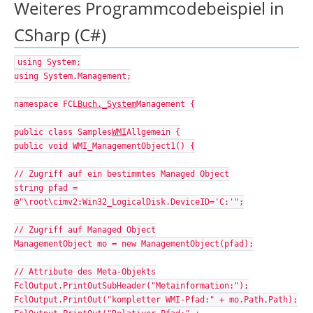
Weiteres Programmcodebeispiel in
CSharp (C#)
using System;
using System.Management;
namespace FCL
Buch._System
Management {
public class Samples
WMI
Allgemein {
public void WMI_ManagementObject1() {
// Zugriff auf ein bestimmtes Managed Object
string pfad =
@"\root\cimv2:Win32_LogicalDisk.DeviceID='C:'";
// Zugriff auf Managed Object
ManagementObject mo = new ManagementObject(pfad);
// Attribute des Meta-Objekts
FclOutput.PrintOutSubHeader("Metainformation:");
FclOutput.PrintOut("kompletter WMI-Pfad:" + mo.Path.Path);