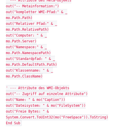
' --- Attribute des Meta-Objekts
out("-- Metainformation:")
out("kompletter WMI-Pfad:" & _
mo.Path.Path)
out("Relativer Pfad:" & _
mo.Path.RelativePath)
out("Computer: " & _
mo.Path.Server)
out("Namespace:" & _
mo.Path.NamespacePath)
out("Standardpfad: " & _
mo.Path.DefaultPath.Path)
out("Klassenname: " & _
mo.Path.ClassName)
' --- Attribute des WMI-Objekts
out("-- Zugriff auf einzelne Attribute")
out("Name: " & mo("Caption"))
out("Dateisystem: " & mo("FileSystem"))
out("Freie Bytes: " &
System.Convert.ToUInt32(mo("FreeSpace")).ToString)
End Sub