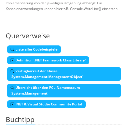
Implementierung von der jeweiligen Umgebung abhängt. Für
Konsolenanwendungen können hier z.B. Console.WriteLine() einsetzen.
Querverweise
Liste aller Codebeispiele
Definition '.NET Framework Class Library'
Verfügbarkeit der Klasse
'System.Management.ManagementObject'
Übersicht über den FCL-Namensraum
'System.Management'
.NET & Visual Studio Community Portal
Buchtipp