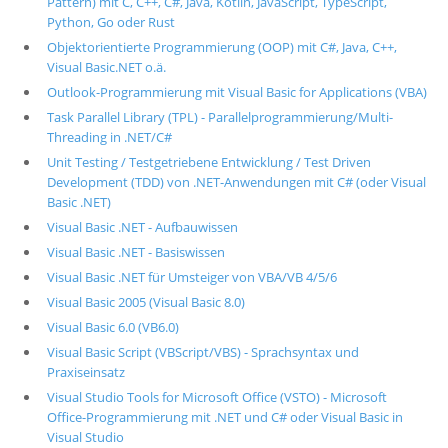
Pattern) mit C, C++, C#, Java, Kotlin, JavaScript, TypeScript,
Python, Go oder Rust
Objektorientierte Programmierung (OOP) mit C#, Java, C++,
Visual Basic.NET o.ä.
Outlook-Programmierung mit Visual Basic for Applications (VBA)
Task Parallel Library (TPL) - Parallelprogrammierung/Multi-
Threading in .NET/C#
Unit Testing / Testgetriebene Entwicklung / Test Driven
Development (TDD) von .NET-Anwendungen mit C# (oder Visual
Basic .NET)
Visual Basic .NET - Aufbauwissen
Visual Basic .NET - Basiswissen
Visual Basic .NET für Umsteiger von VBA/VB 4/5/6
Visual Basic 2005 (Visual Basic 8.0)
Visual Basic 6.0 (VB6.0)
Visual Basic Script (VBScript/VBS) - Sprachsyntax und
Praxiseinsatz
Visual Studio Tools for Microsoft Office (VSTO) - Microsoft
Office-Programmierung mit .NET und C# oder Visual Basic in
Visual Studio