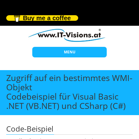
Buy me a coffee
MENU
Start
Zugriff auf ein bestimmtes WMI-
Themen
Objekt
Codebeispiel für Visual Basic
Beratung
.NET (VB.NET) und CSharp (C#)
Individuelle Schulungen
Offene Seminare
Code-Beispiel
Wissen
Über uns