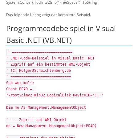
System.Convert.ToUInt32(mo("FreeSpace")).ToString
Das folgende Listing zeigt das komplette Beispiel.
Programmcodebeispiel in Visual
Basic .NET (VB.NET)
' ============================
' .NET-Code-Beispiel in Visual Basic .NET
' Zugriff auf ein bestimmtes WMI-Objekt
' (C) Holger@Schwichtenberg.de
' ============================
Sub wmi_mo1()
Const PFAD = _
"\root\cimv2:Win32_LogicalDisk.DeviceID='C:'"
Dim mo As Management.ManagementObject
' --- Zugriff auf WMI-Objekt
mo = New Management.ManagementObject(PFAD)