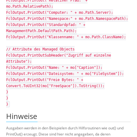
FclOutput.PrintOut("Relativer Pfad:" +
mo.Path.RelativePath);
FclOutput.PrintOut("Computer: " + mo.Path.Server);
FclOutput.PrintOut("Namespace:" + mo.Path.NamespacePath);
FclOutput.PrintOut("Standardpfad: " +
ManagementPath.DefaultPath.Path);
FclOutput.PrintOut("Klassenname: " + mo.Path.ClassName);
// Attribute des Managed Objects
FclOutput.PrintOutSubHeader("Zugriff auf einzelne
Attribute");
FclOutput.PrintOut("Name: " + mo["Caption"]);
FclOutput.PrintOut("Dateisystem: " + mo["FileSystem"]);
FclOutput.PrintOut("Freie Bytes: " +
Convert.ToUInt32(mo["FreeSpace"]).ToString());
}
}
}
Hinweise
Ausgaben werden in den Beispielen durch Hilfsroutinen wie out() und
PrintOut() erzeugt. Diese sind hier nicht angegeben, da deren