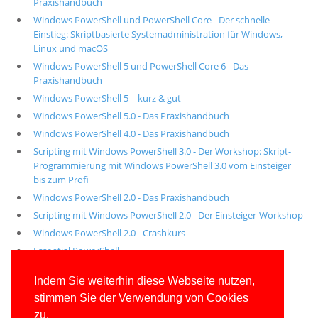
Praxishandbuch
Windows PowerShell und PowerShell Core - Der schnelle
Einstieg: Skriptbasierte Systemadministration für Windows,
Linux und macOS
Windows PowerShell 5 und PowerShell Core 6 - Das
Praxishandbuch
Windows PowerShell 5 – kurz & gut
Windows PowerShell 5.0 - Das Praxishandbuch
Windows PowerShell 4.0 - Das Praxishandbuch
Scripting mit Windows PowerShell 3.0 - Der Workshop: Skript-
Programmierung mit Windows PowerShell 3.0 vom Einsteiger
bis zum Profi
Windows PowerShell 2.0 - Das Praxishandbuch
Scripting mit Windows PowerShell 2.0 - Der Einsteiger-Workshop
Windows PowerShell 2.0 - Crashkurs
Essential PowerShell
Alle unsere aktuellen Fachbücher
Indem Sie weiterhin diese Webseite nutzen,
stimmen Sie der Verwendung von Cookies
E-Book-Abo für ab 99 Euro im Jahr
zu.