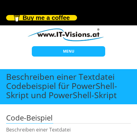
Buy me a coffee
MENU
Start
Beschreiben einer Textdatei
Themen
Codebeispiel für PowerShell-
Skript und PowerShell-Skript
Beratung
Individuelle Schulungen
Offene Seminare
Code-Beispiel
Wissen
Beschreiben einer Textdatei
Über uns