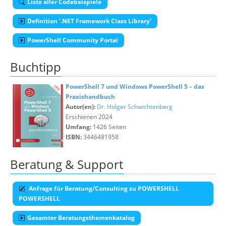
Liste aller Codebeispiele
Definition '.NET Framework Class Library'
PowerShell Community Portal
Buchtipp
PowerShell 7 und Windows PowerShell 5 – das
Praxishandbuch
Autor(en):
Dr. Holger Schwichtenberg
Erschienen 2024
Umfang:
1426 Seiten
ISBN:
3446481958
Beratung & Support
Anfrage für Beratung/Consulting zu POWERSHELL
POWERSHELL
Gesamter Beratungsthemenkatalog