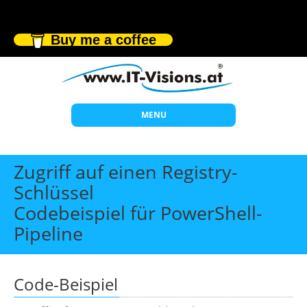
Buy me a coffee
MENU
Start
Zugriff auf einen Registry-
Themen
Schlüssel
Codebeispiel für PowerShell-
Beratung
Pipeline
Individuelle Schulungen
Offene Seminare
Code-Beispiel
Wissen
Über uns