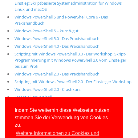
Einstieg: Skriptbasierte Systemadministration für Windows,
Linux und macOS
Windows PowerShell 5 und PowerShell Core 6 - Das
Praxishandbuch
Windows PowerShell 5 – kurz & gut
Windows PowerShell 5.0 - Das Praxishandbuch
Windows PowerShell 4.0 - Das Praxishandbuch
Scripting mit Windows PowerShell 3.0 - Der Workshop: Skript-
Programmierung mit Windows PowerShell 3.0 vom Einsteiger
bis zum Profi
Windows PowerShell 2.0 - Das Praxishandbuch
Scripting mit Windows PowerShell 2.0 - Der Einsteiger-Workshop
Windows PowerShell 2.0 - Crashkurs
Essential PowerShell
Alle unsere aktuellen Fachbücher
Indem Sie weiterhin diese Webseite nutzen,
stimmen Sie der Verwendung von Cookies
E-Book-Abo für ab 99 Euro im Jahr
zu.
Weitere Informationen zu Cookies und