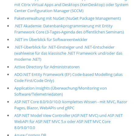
mit Citrix Virtual Apps and Desktops (XenDesktop) oder System
Center Configuration Manager (SCCM)
Paketverwaltung mit NuGet (NuGet Package Management)
.NET Akademie: Datenbankprogrammierung mit Entity
Framework Core (3-Tages-Agenda des öffentlichen Seminars)
.NET im Überblick für Softwareentwickler
.NET-Überblick für .NET-Einsteiger und .NET-Entscheider
(wahlweise für das klassische .NET Framework und/oder das
moderne .NET)
Active Directory für Administratoren
ADO.NET Entity Framework (EF) Code-based Modelling (alias
Code First/Code Only)
Application Insights (Überwachung/Monitoring von
Software/Telemetriedaten)
ASP.NET Core 8.0/9.0/10.0: komplettes Wissen - mit MVC, Razor
Pages, Blazor, WebAPIs und gRPC
ASP.NET Model View Controller (ASP.NET MVC) und ASP.NET
WebAPI für ASP.NET MVC 5.x oder ASP.NET MVC Core
8.0/9.0/10.0
Azure Cosmos DB