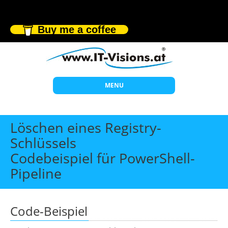
Buy me a coffee
MENU
Start
Löschen eines Registry-
Themen
Schlüssels
Codebeispiel für PowerShell-
Beratung
Pipeline
Individuelle Schulungen
Offene Seminare
Code-Beispiel
Wissen
Über uns