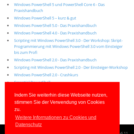
Windows PowerShell 5 und PowerShell Core 6 - Das
Praxishandbuch
Windows PowerShell 5 – kurz & gut
Windows PowerShell 5.0 - Das Praxishandbuch
Windows PowerShell 4.0 - Das Praxishandbuch
Scripting mit Windows PowerShell 3.0 - Der Workshop: Skript-
Programmierung mit Windows PowerShell 3.0 vom Einsteiger
bis zum Profi
Windows PowerShell 2.0 - Das Praxishandbuch
Scripting mit Windows PowerShell 2.0 - Der Einsteiger-Workshop
Windows PowerShell 2.0 - Crashkurs
Essential PowerShell
Alle unsere aktuellen Fachbücher
Indem Sie weiterhin diese Webseite nutzen,
stimmen Sie der Verwendung von Cookies
E-Book-Abo für ab 99 Euro im Jahr
zu.
Weitere Informationen zu Cookies und
Datenschutz
© 1996-2026
www.IT-Visions.at
-
Dr. Holger Schwichtenberg
v6.11