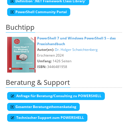
Definition '.NET Framework Class Library'
PowerShell Community Portal
Buchtipp
PowerShell 7 und Windows PowerShell 5 – das
Praxishandbuch
Autor(en):
Dr. Holger Schwichtenberg
Erschienen 2024
Umfang:
1426 Seiten
ISBN:
3446481958
Beratung & Support
Anfrage für Beratung/Consulting zu POWERSHELL
Gesamter Beratungsthemenkatalog
Technischer Support zum POWERSHELL