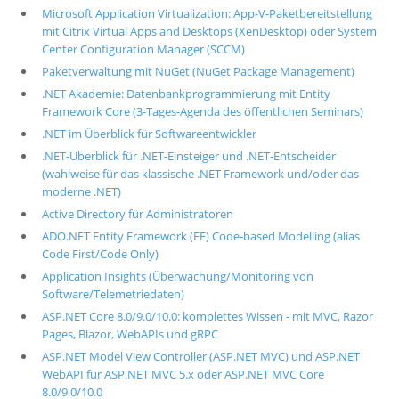
Microsoft Application Virtualization: App-V-Paketbereitstellung
mit Citrix Virtual Apps and Desktops (XenDesktop) oder System
Center Configuration Manager (SCCM)
Paketverwaltung mit NuGet (NuGet Package Management)
.NET Akademie: Datenbankprogrammierung mit Entity
Framework Core (3-Tages-Agenda des öffentlichen Seminars)
.NET im Überblick für Softwareentwickler
.NET-Überblick für .NET-Einsteiger und .NET-Entscheider
(wahlweise für das klassische .NET Framework und/oder das
moderne .NET)
Active Directory für Administratoren
ADO.NET Entity Framework (EF) Code-based Modelling (alias
Code First/Code Only)
Application Insights (Überwachung/Monitoring von
Software/Telemetriedaten)
ASP.NET Core 8.0/9.0/10.0: komplettes Wissen - mit MVC, Razor
Pages, Blazor, WebAPIs und gRPC
ASP.NET Model View Controller (ASP.NET MVC) und ASP.NET
WebAPI für ASP.NET MVC 5.x oder ASP.NET MVC Core
8.0/9.0/10.0