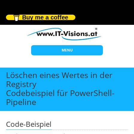
Buy me a coffee
MENU
Start
Löschen eines Wertes in der
Themen
Registry
Codebeispiel für PowerShell-
Beratung
Pipeline
Individuelle Schulungen
Offene Seminare
Code-Beispiel
Wissen
Über uns