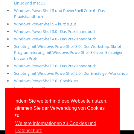
Linux und macOS
Windows PowerShell 5 und PowerShell Core 6 - Das
Praxishandbuch
Windows PowerShell 5 – kurz & gut
Windows PowerShell 5.0 - Das Praxishandbuch
Windows PowerShell 4.0 - Das Praxishandbuch
Scripting mit Windows PowerShell 3.0 - Der Workshop: Skript-
Programmierung mit Windows PowerShell 3.0 vom Einsteiger
bis zum Profi
Windows PowerShell 2.0 - Das Praxishandbuch
Scripting mit Windows PowerShell 2.0 - Der Einsteiger-Workshop
Windows PowerShell 2.0 - Crashkurs
Essential PowerShell
Alle unsere aktuellen Fachbücher
Indem Sie weiterhin diese Webseite nutzen,
stimmen Sie der Verwendung von Cookies
E-Book-Abo für ab 99 Euro im Jahr
zu.
Weitere Informationen zu Cookies und
Datenschutz